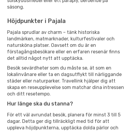
solskyddsmedel eller ett paraply, beroende på
säsong.
Höjdpunkter i Pajala
Pajala sprudlar av charm – tänk historiska
landmärken, matmarknader, kulturfestivaler och
natursköna platser. Oavsett om du är en
förstagångsbesökare eller en erfaren resenär finns
det alltid något nytt att upptäcka.
Besök sevärdheter som du måste se, ät som en
lokalinvånare eller ta en dagsutflykt till närliggande
städer eller naturparker. Travellink hjälper dig att
skapa en reseupplevelse som matchar dina intressen
och ditt resetempo.
Hur länge ska du stanna?
För ett väl avrundat besök, planera för minst 3 till 5
dagar. Detta ger dig tillräckligt med tid för att
uppleva höjdpunkterna, upptäcka dolda pärlor och