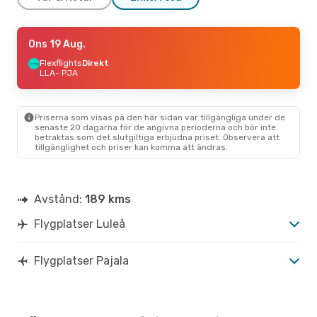
Tors 13 Aug.
Ons 19 Aug.
- Ons 19 Aug.
Flexflights
Flexflights
Direkt
Direkt
LLA
LLA
- PJA
- PJA
Flexflights
Direkt
PJA
- LLA
Priserna som visas på den här sidan var tillgängliga under de
Mån 28 Sep.
- Tis 6 Okt.
senaste 20 dagarna för de angivna perioderna och bör inte
betraktas som det slutgiltiga erbjudna priset. Observera att
Flexflights
Direkt
tillgänglighet och priser kan komma att ändras.
LLA
- PJA
Flexflights
Direkt
PJA
- LLA
Avstånd:
189 kms
Tors 15 Okt.
- Ons 21 Okt.
Flygplatser Luleå
Flexflights
Direkt
LLA
- PJA
Flexflights
Direkt
PJA
- LLA
Flygplatser Pajala
Ons 9 Sep.
- Ons 9 Sep.
Flexflights
Direkt