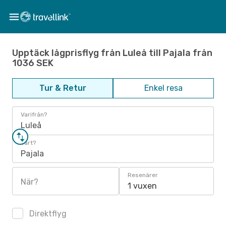
Upptäck lågprisflyg från Luleå till Pajala från
1036 SEK
Tur & Retur
Enkel resa
Varifrån?
Luleå
Vart?
Pajala
Resenärer
När?
1 vuxen
Direktflyg