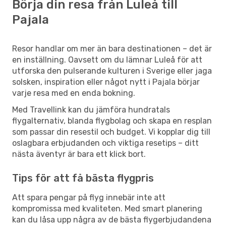
Börja din resa från Luleå till
LLA
- PJA
Flexflights
Direkt
PJA
- LLA
Pajala
Resor handlar om mer än bara destinationen – det är
en inställning. Oavsett om du lämnar Luleå för att
utforska den pulserande kulturen i Sverige eller jaga
solsken, inspiration eller något nytt i Pajala börjar
varje resa med en enda bokning.
Med Travellink kan du jämföra hundratals
flygalternativ, blanda flygbolag och skapa en resplan
som passar din resestil och budget. Vi kopplar dig till
oslagbara erbjudanden och viktiga resetips – ditt
nästa äventyr är bara ett klick bort.
Tips för att få bästa flygpris
Att spara pengar på flyg innebär inte att
kompromissa med kvaliteten. Med smart planering
kan du låsa upp några av de bästa flygerbjudandena