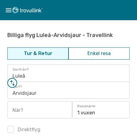
Billiga flyg Luleå-Arvidsjaur - Travellink
Tur & Retur
Enkel resa
Varifrån?
Luleå
Vart?
Arvidsjaur
Resenärer
När?
1 vuxen
Direktflyg