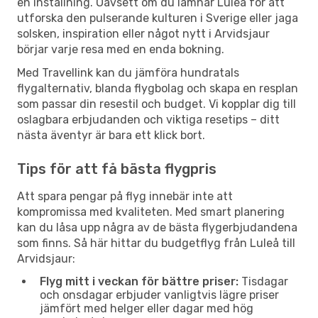
en inställning. Oavsett om du lämnar Luleå för att
utforska den pulserande kulturen i Sverige eller jaga
solsken, inspiration eller något nytt i Arvidsjaur
börjar varje resa med en enda bokning.
Med Travellink kan du jämföra hundratals
flygalternativ, blanda flygbolag och skapa en resplan
som passar din resestil och budget. Vi kopplar dig till
oslagbara erbjudanden och viktiga resetips – ditt
nästa äventyr är bara ett klick bort.
Tips för att få bästa flygpris
Att spara pengar på flyg innebär inte att
kompromissa med kvaliteten. Med smart planering
kan du låsa upp några av de bästa flygerbjudandena
som finns. Så här hittar du budgetflyg från Luleå till
Arvidsjaur:
Flyg mitt i veckan för bättre priser:
Tisdagar
och onsdagar erbjuder vanligtvis lägre priser
jämfört med helger eller dagar med hög