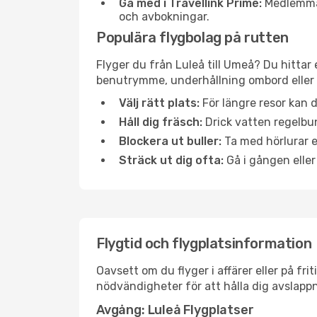
Gå med i Travellink Prime:
Medlemmar 
och avbokningar.
Populära flygbolag på rutten
Flyger du från Luleå till Umeå? Du hittar 
benutrymme, underhållning ombord eller b
Välj rätt plats:
För längre resor kan d
Håll dig fräsch:
Drick vatten regelbun
Blockera ut buller:
Ta med hörlurar el
Sträck ut dig ofta:
Gå i gången eller
Flygtid och flygplatsinformation
Oavsett om du flyger i affärer eller på fr
nödvändigheter för att hålla dig avslapp
Avgång: Luleå Flygplatser