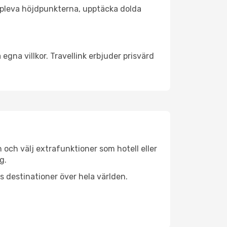
t uppleva höjdpunkterna, upptäcka dolda
egna villkor. Travellink erbjuder prisvärd
n och välj extrafunktioner som hotell eller
g.
ls destinationer över hela världen.