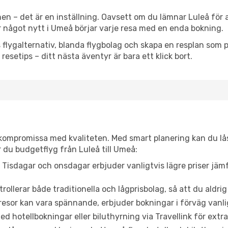
en – det är en inställning. Oavsett om du lämnar Luleå för 
ler något nytt i Umeå börjar varje resa med en enda bokning.
flygalternativ, blanda flygbolag och skapa en resplan som pa
resetips – ditt nästa äventyr är bara ett klick bort.
t kompromissa med kvaliteten. Med smart planering kan du l
 du budgetflyg från Luleå till Umeå:
Tisdagar och onsdagar erbjuder vanligtvis lägre priser jäm
trollerar både traditionella och lågprisbolag, så att du aldrig
or kan vara spännande, erbjuder bokningar i förväg vanligtv
d hotellbokningar eller biluthyrning via Travellink för extra