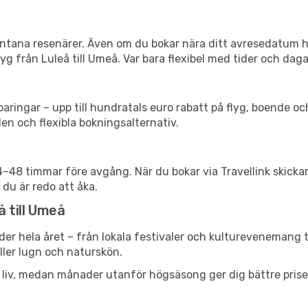
spontana resenärer. Även om du bokar nära ditt avresedatum 
g från Luleå till Umeå. Var bara flexibel med tider och dagar
ringar – upp till hundratals euro rabatt på flyg, boende o
en och flexibla bokningsalternativ.
24–48 timmar före avgång. När du bokar via Travellink skick
 du är redo att åka.
å till Umeå
der hela året – från lokala festivaler och kulturevenemang t
eller lugn och naturskön.
h liv, medan månader utanför högsäsong ger dig bättre pris