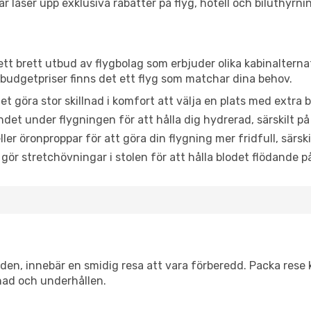
låser upp exklusiva rabatter på flyg, hotell och biluthyrnin
ett brett utbud av flygbolag som erbjuder olika kabinalterna
udgetpriser finns det ett flyg som matchar dina behov.
et göra stor skillnad i komfort att välja en plats med extr
det under flygningen för att hålla dig hydrerad, särskilt på 
ler öronproppar för att göra din flygning mer fridfull, särski
 gör stretchövningar i stolen för att hålla blodet flödande p
itiden, innebär en smidig resa att vara förberedd. Packa rese 
nad och underhållen.