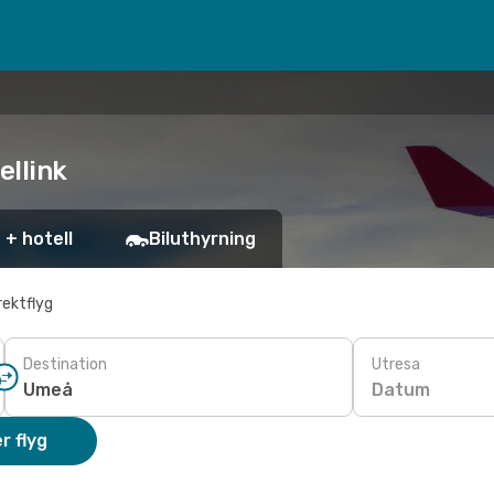
ellink
 + hotell
Biluthyrning
rektflyg
Destination
Utresa
Datum
r flyg