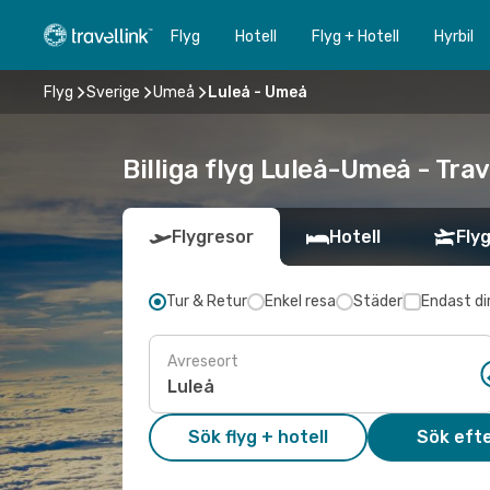
Flyg
Hotell
Flyg + Hotell
Hyrbil
Flyg
Sverige
Umeå
Luleå - Umeå
Billiga flyg Luleå-Umeå - Trav
Flygresor
Hotell
Flyg
Tur & Retur
Enkel resa
Städer
Endast di
Avreseort
Sök flyg + hotell
Sök efte