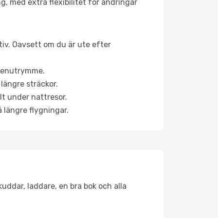
g, med extra flexibilitet för ändringar
tiv. Oavsett om du är ute efter
a benutrymme.
längre sträckor.
lt under nattresor.
å längre flygningar.
kuddar, laddare, en bra bok och alla