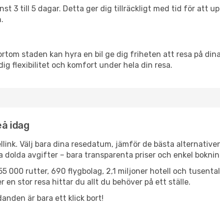
nst 3 till 5 dagar. Detta ger dig tillräckligt med tid för at
.
ortom staden kan hyra en bil ge dig friheten att resa på dina 
dig flexibilitet och komfort under hela din resa.
eå idag
llink. Välj bara dina resedatum, jämför de bästa alternative
ga dolda avgifter – bara transparenta priser och enkel boknin
5 000 rutter, 690 flygbolag, 2,1 miljoner hotell och tusenta
 en stor resa hittar du allt du behöver på ett ställe.
anden är bara ett klick bort!