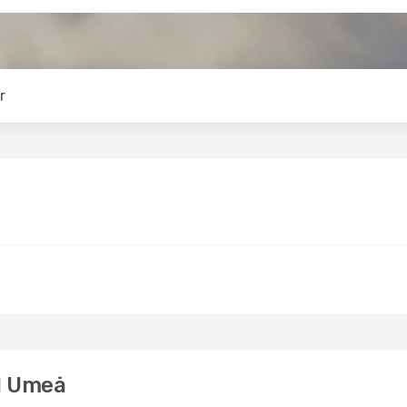
r
ll Umeå