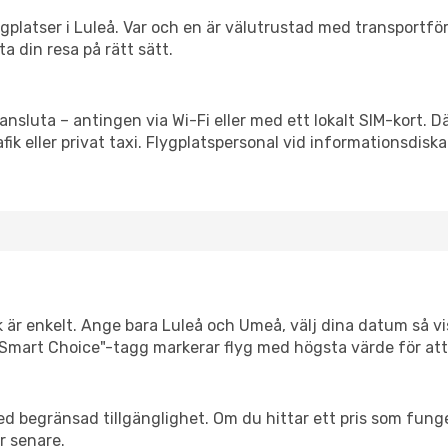
flygplatser i Luleå. Var och en är välutrustad med transportf
ta din resa på rätt sätt.
ansluta – antingen via Wi-Fi eller med ett lokalt SIM-kort. D
afik eller privat taxi. Flygplatspersonal vid informationsdiska
k är enkelt. Ange bara Luleå och Umeå, välj dina datum så visa
Vår "Smart Choice"-tagg markerar flyg med högsta värde för at
d begränsad tillgänglighet. Om du hittar ett pris som funger
r senare.