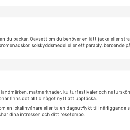
 du packar. Oavsett om du behöver en lätt jacka eller stran
romenadskor, solskyddsmedel eller ett paraply, beroende p
 landmärken, matmarknader, kulturfestivaler och naturskön
när finns det alltid något nytt att upptäcka.
en lokalinvånare eller ta en dagsutflykt till närliggande st
har dina intressen och ditt resetempo.