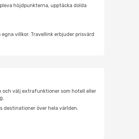
t uppleva höjdpunkterna, upptäcka dolda
egna villkor. Travellink erbjuder prisvärd
n och välj extrafunktioner som hotell eller
g.
ls destinationer över hela världen.