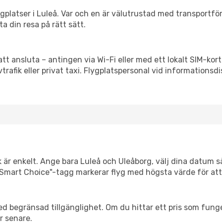
flygplatser i Luleå. Var och en är välutrustad med transportf
ta din resa på rätt sätt.
att ansluta – antingen via Wi-Fi eller med ett lokalt SIM-kort
vtrafik eller privat taxi. Flygplatspersonal vid informationsdi
k är enkelt. Ange bara Luleå och Uleåborg, välj dina datum så 
Vår "Smart Choice"-tagg markerar flyg med högsta värde för at
d begränsad tillgänglighet. Om du hittar ett pris som funger
r senare.