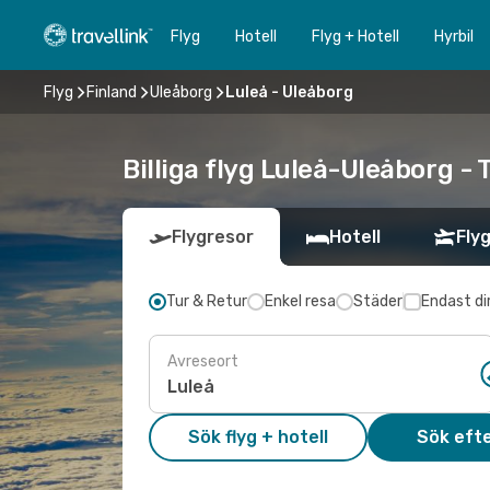
Flyg
Hotell
Flyg + Hotell
Hyrbil
Flyg
Finland
Uleåborg
Luleå - Uleåborg
Billiga flyg Luleå-Uleåborg - 
Flygresor
Hotell
Flyg
Tur & Retur
Enkel resa
Städer
Endast di
Avreseort
Sök flyg + hotell
Sök efte