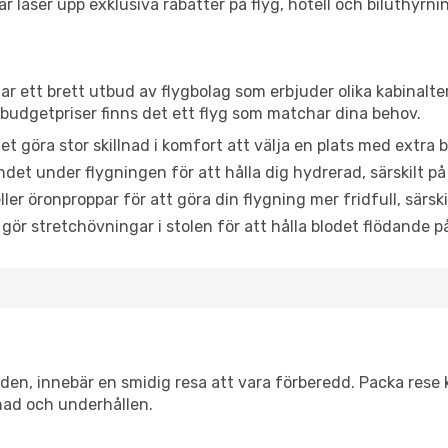
låser upp exklusiva rabatter på flyg, hotell och biluthyrnin
tar ett brett utbud av flygbolag som erbjuder olika kabinalt
udgetpriser finns det ett flyg som matchar dina behov.
et göra stor skillnad i komfort att välja en plats med extr
det under flygningen för att hålla dig hydrerad, särskilt på 
ler öronproppar för att göra din flygning mer fridfull, särski
 gör stretchövningar i stolen för att hålla blodet flödande p
itiden, innebär en smidig resa att vara förberedd. Packa rese 
nad och underhållen.