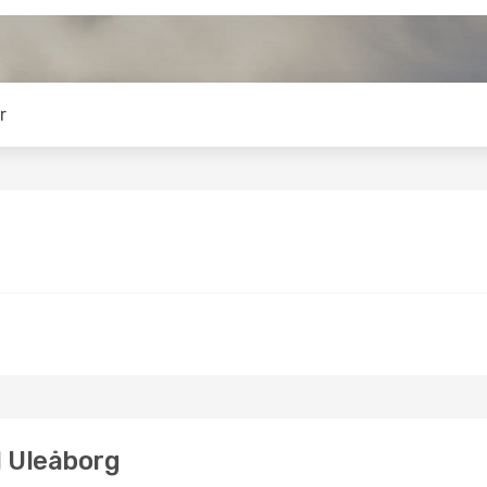
r
ll Uleåborg