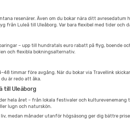
spontana resenärer. Även om du bokar nära ditt avresedatum 
g från Luleå till Uleåborg. Var bara flexibel med tider och d
ringar – upp till hundratals euro rabatt på flyg, boende o
en och flexibla bokningsalternativ.
24–48 timmar före avgång. När du bokar via Travellink skick
 du är redo att åka.
 till Uleåborg
der hela året – från lokala festivaler och kulturevenemang t
eller lugn och naturskön.
h liv, medan månader utanför högsäsong ger dig bättre pris