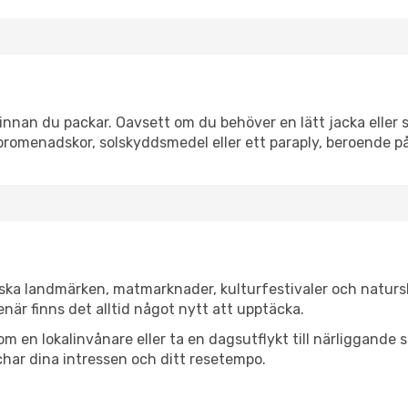
nnan du packar. Oavsett om du behöver en lätt jacka eller s
romenadskor, solskyddsmedel eller ett paraply, beroende p
iska landmärken, matmarknader, kulturfestivaler och naturs
när finns det alltid något nytt att upptäcka.
en lokalinvånare eller ta en dagsutflykt till närliggande st
har dina intressen och ditt resetempo.