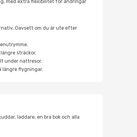
g, med extra flexibilitet för ändringar
ernativ. Oavsett om du är ute efter
a benutrymme.
längre sträckor.
lt under nattresor.
å längre flygningar.
kuddar, laddare, en bra bok och alla