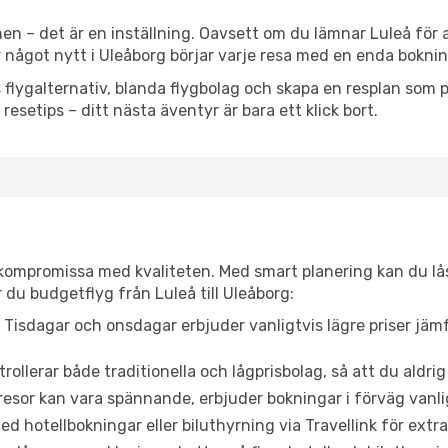
en – det är en inställning. Oavsett om du lämnar Luleå för 
ler något nytt i Uleåborg börjar varje resa med en enda boknin
flygalternativ, blanda flygbolag och skapa en resplan som pa
resetips – ditt nästa äventyr är bara ett klick bort.
t kompromissa med kvaliteten. Med smart planering kan du l
 du budgetflyg från Luleå till Uleåborg:
Tisdagar och onsdagar erbjuder vanligtvis lägre priser jäm
trollerar både traditionella och lågprisbolag, så att du aldrig
or kan vara spännande, erbjuder bokningar i förväg vanligtv
d hotellbokningar eller biluthyrning via Travellink för extra