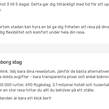
nst 3 till 5 dagar. Detta ger dig tillräckligt med tid för at
.
ortom staden kan hyra en bil ge dig friheten att resa på dina 
dig flexibilitet och komfort under hela din resa.
eåborg idag
llink. Välj bara dina resedatum, jämför de bästa alternative
ga dolda avgifter – bara transparenta priser och enkel boknin
5 000 rutter, 690 flygbolag, 2,1 miljoner hotell och tusenta
 en stor resa hittar du allt du behöver på ett ställe.
anden är bara ett klick bort!