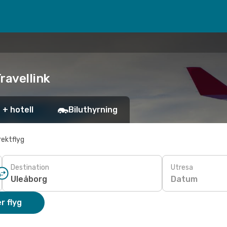
Travellink
 + hotell
Biluthyrning
rektflyg
Destination
Utresa
Datum
r flyg