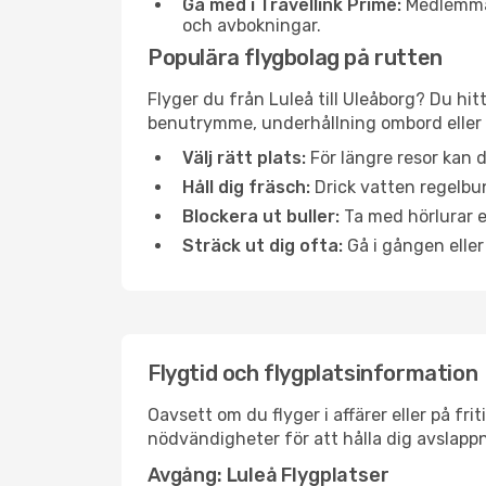
Gå med i Travellink Prime:
Medlemmar 
och avbokningar.
Populära flygbolag på rutten
Flyger du från Luleå till Uleåborg? Du hit
benutrymme, underhållning ombord eller b
Välj rätt plats:
För längre resor kan d
Håll dig fräsch:
Drick vatten regelbun
Blockera ut buller:
Ta med hörlurar el
Sträck ut dig ofta:
Gå i gången eller
Flygtid och flygplatsinformation
Oavsett om du flyger i affärer eller på fr
nödvändigheter för att hålla dig avslapp
Avgång: Luleå Flygplatser