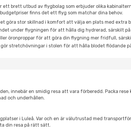
ar ett brett utbud av flygbolag som erbjuder olika kabinalter
udgetpriser finns det ett flyg som matchar dina behov.
et göra stor skillnad i komfort att välja en plats med extr
det under flygningen för att hålla dig hydrerad, särskilt på 
ler öronproppar för att göra din flygning mer fridfull, särski
 gör stretchövningar i stolen för att hålla blodet flödande p
itiden, innebär en smidig resa att vara förberedd. Packa rese 
nad och underhållen.
flygplatser i Luleå. Var och en är välutrustad med transportf
ta din resa på rätt sätt.