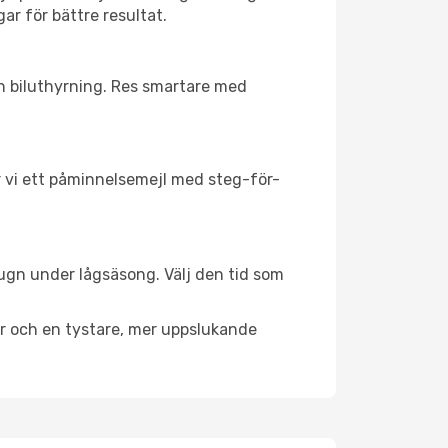
ar för bättre resultat.
ch biluthyrning. Res smartare med
ar vi ett påminnelsemejl med steg-för-
lugn under lågsäsong. Välj den tid som
er och en tystare, mer uppslukande