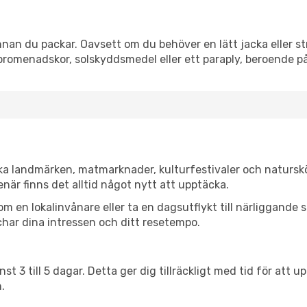
nan du packar. Oavsett om du behöver en lätt jacka eller str
romenadskor, solskyddsmedel eller ett paraply, beroende p
ska landmärken, matmarknader, kulturfestivaler och natursk
när finns det alltid något nytt att upptäcka.
en lokalinvånare eller ta en dagsutflykt till närliggande st
har dina intressen och ditt resetempo.
nst 3 till 5 dagar. Detta ger dig tillräckligt med tid för at
.