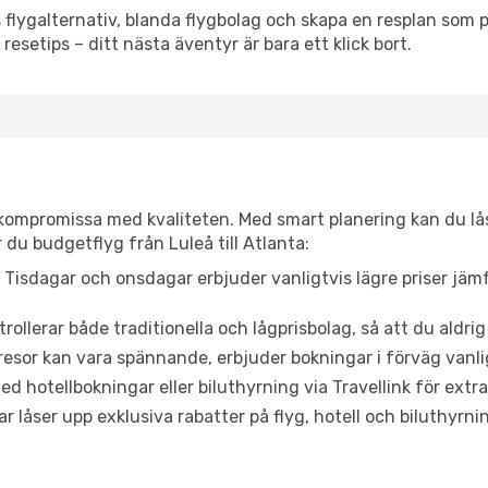
flygalternativ, blanda flygbolag och skapa en resplan som pa
resetips – ditt nästa äventyr är bara ett klick bort.
t kompromissa med kvaliteten. Med smart planering kan du l
 du budgetflyg från Luleå till Atlanta:
Tisdagar och onsdagar erbjuder vanligtvis lägre priser jäm
trollerar både traditionella och lågprisbolag, så att du aldrig
or kan vara spännande, erbjuder bokningar i förväg vanligtv
d hotellbokningar eller biluthyrning via Travellink för extra
låser upp exklusiva rabatter på flyg, hotell och biluthyrnin