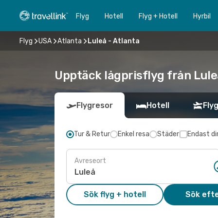
Flyg
Hotell
Flyg + Hotell
Hyrbil
Flyg
USA
Atlanta
Luleå - Atlanta
Upptäck lågprisflyg från Luleå
Flygresor
Hotell
Flyg
Tur & Retur
Enkel resa
Städer
Endast di
Avreseort
Sök flyg + hotell
Sök efte