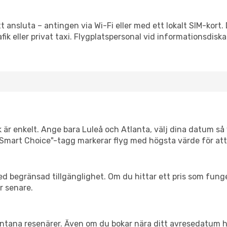
tt ansluta – antingen via Wi-Fi eller med ett lokalt SIM-kort.
afik eller privat taxi. Flygplatspersonal vid informationsdiska
 är enkelt. Ange bara Luleå och Atlanta, välj dina datum så v
Vår "Smart Choice"-tagg markerar flyg med högsta värde för at
d begränsad tillgänglighet. Om du hittar ett pris som funger
r senare.
spontana resenärer. Även om du bokar nära ditt avresedatum 