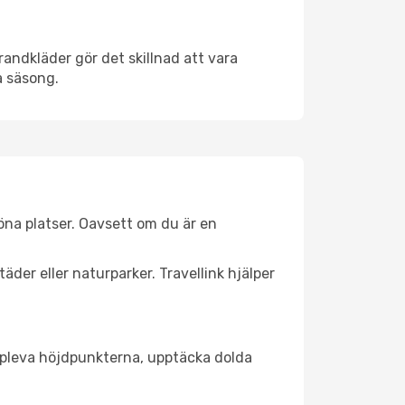
andkläder gör det skillnad att vara
å säsong.
öna platser. Oavsett om du är en
äder eller naturparker. Travellink hjälper
t uppleva höjdpunkterna, upptäcka dolda