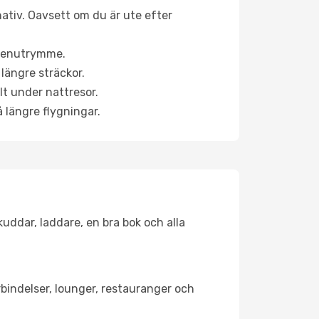
nativ. Oavsett om du är ute efter
a benutrymme.
längre sträckor.
lt under nattresor.
å längre flygningar.
kuddar, laddare, en bra bok och alla
örbindelser, lounger, restauranger och