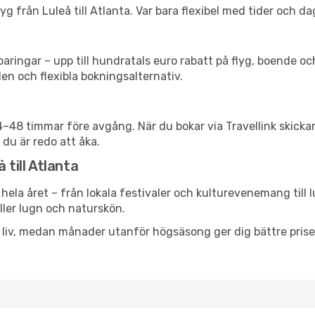
g från Luleå till Atlanta. Var bara flexibel med tider och dag
ringar – upp till hundratals euro rabatt på flyg, boende o
en och flexibla bokningsalternativ.
24–48 timmar före avgång. När du bokar via Travellink skick
 du är redo att åka.
 till Atlanta
hela året – från lokala festivaler och kulturevenemang till 
eller lugn och naturskön.
h liv, medan månader utanför högsäsong ger dig bättre pris