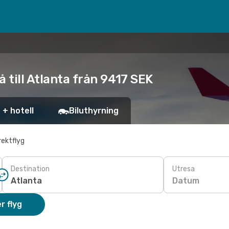
 till Atlanta från 9417 SEK
 + hotell
Biluthyrning
rektflyg
Destination
Utresa
Datum
r flyg