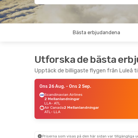
Bästa erbjudandena
Utforska de bästa erb
Upptäck de billigaste flygen från Luleå ti
Ons 26 Aug.
- Ons 2 Sep.
Scandinavian Airlines
2 Mellanlandningar
LLA
- ATL
Air Canada
2 Mellanlandningar
ATL
- LLA
Priserna som visas på den här sidan var tillgängliga 