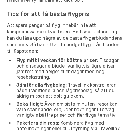
nästa äventyr är bara ett klick bort.
Tips för att få bästa flygpris
Att spara pengar på flyg innebär inte att
kompromissa med kvaliteten. Med smart planering
kan du låsa upp några av de bästa flygerbjudandena
som finns. Så här hittar du budgetflyg från London
till Kapstaden:
Flyg mitt i veckan för bättre priser:
Tisdagar
och onsdagar erbjuder vanligtvis lägre priser
jämfört med helger eller dagar med hög
resebelastning.
Jämför alla flygbolag:
Travellink kontrollerar
både traditionella och lågprisbolag, så att du
aldrig missar ett dolt guldkorn.
Boka tidigt:
Även om sista minuten-resor kan
vara spännande, erbjuder bokningar i förväg
vanligtvis bättre priser och fler flygalternativ.
Paketera din resa:
Kombinera flyg med
hotellbokningar eller biluthyrning via Travellink