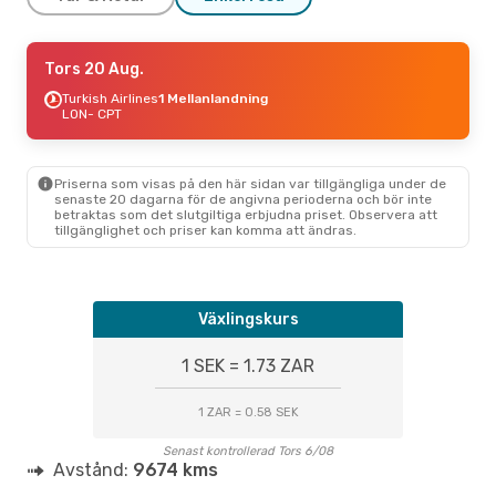
Ons 16 Sep.
Tors 20 Aug.
- Mån 28 Sep.
Turkish Airlines
1 Mellanlandning
Swiss International Air Lines
1 Mellanlandning
LON
- CPT
LON
- CPT
Swiss International Air Lines
1 Mellanlandning
CPT
- LON
Priserna som visas på den här sidan var tillgängliga under de
senaste 20 dagarna för de angivna perioderna och bör inte
betraktas som det slutgiltiga erbjudna priset. Observera att
Lör 17 Okt.
- Ons 21 Okt.
tillgänglighet och priser kan komma att ändras.
Turkish Airlines
1 Mellanlandning
LON
- CPT
Lufthansa
1 Mellanlandning
CPT
- LON
Växlingskurs
1 SEK = 1.73 ZAR
1 ZAR = 0.58 SEK
Senast kontrollerad Tors 6/08
Avstånd:
9674 kms