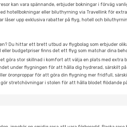
or kan vara spännande, erbjuder bokningar i förväg vanligtv
d hotellbokningar eller biluthyrning via Travellink för extra
låser upp exklusiva rabatter på flyg, hotell och biluthyrnin
n? Du hittar ett brett utbud av flygbolag som erbjuder olik
ller budgetpriser finns det ett flyg som matchar dina beh
et göra stor skillnad i komfort att välja en plats med extr
det under flygningen för att hålla dig hydrerad, särskilt på 
ler öronproppar för att göra din flygning mer fridfull, särski
 gör stretchövningar i stolen för att hålla blodet flödande p
itiden, innebär en smidig resa att vara förberedd. Packa rese 