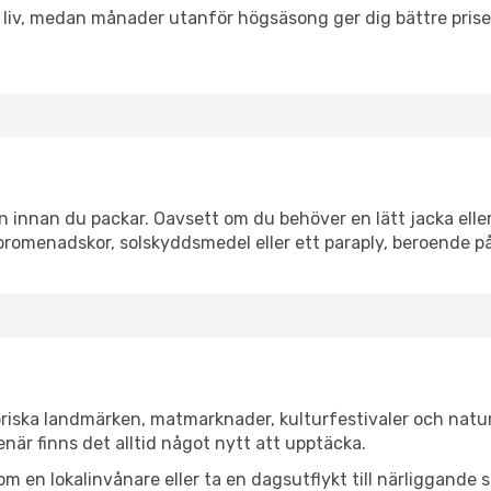
h liv, medan månader utanför högsäsong ger dig bättre pris
innan du packar. Oavsett om du behöver en lätt jacka eller 
romenadskor, solskyddsmedel eller ett paraply, beroende p
riska landmärken, matmarknader, kulturfestivaler och natur
när finns det alltid något nytt att upptäcka.
en lokalinvånare eller ta en dagsutflykt till närliggande st