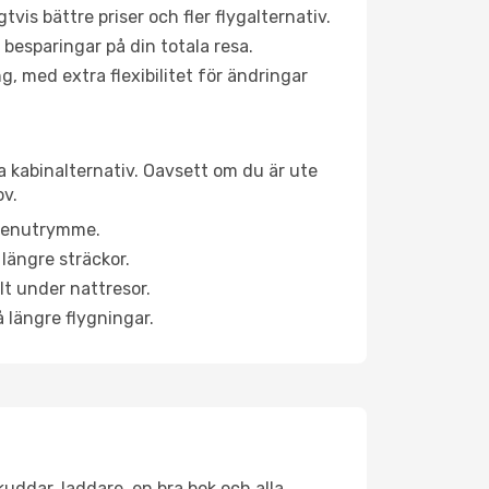
is bättre priser och fler flygalternativ.
 besparingar på din totala resa.
g, med extra flexibilitet för ändringar
a kabinalternativ. Oavsett om du är ute
ov.
a benutrymme.
längre sträckor.
lt under nattresor.
å längre flygningar.
kuddar, laddare, en bra bok och alla