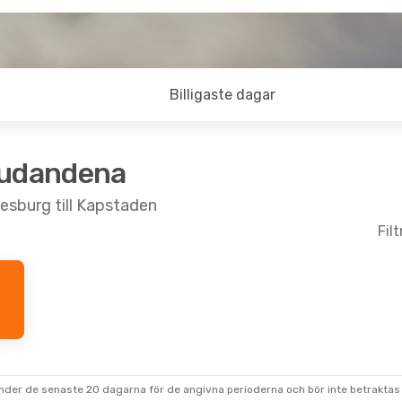
Billigaste dagar
judandena
esburg till Kapstaden
Fil
s 1 Sep.
t
t
under de senaste 20 dagarna för de angivna perioderna och bör inte betraktas 