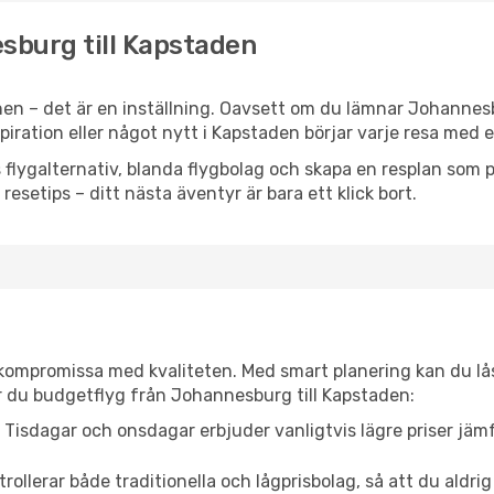
esburg till Kapstaden
en – det är en inställning. Oavsett om du lämnar Johannes
nspiration eller något nytt i Kapstaden börjar varje resa med
flygalternativ, blanda flygbolag och skapa en resplan som pa
resetips – ditt nästa äventyr är bara ett klick bort.
t kompromissa med kvaliteten. Med smart planering kan du l
r du budgetflyg från Johannesburg till Kapstaden:
Tisdagar och onsdagar erbjuder vanligtvis lägre priser jäm
trollerar både traditionella och lågprisbolag, så att du aldrig