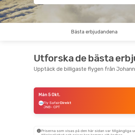
Bästa erbjudandena
Utforska de bästa erb
Upptäck de billigaste flygen från Johann
Mån 5 Okt.
Tis 11 Aug.
- Sön 16 Aug.
Tis 25 Aug.
- Ti
Fly Safair
Direkt
JNB
- CPT
Fly Safair
Direkt
Fly Safair
Direk
JNB
- CPT
JNB
- CPT
Fly Safair
Direkt
Fly Safair
Direk
CPT
- JNB
CPT
- JNB
Priserna som visas på den här sidan var tillgängliga 