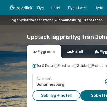
Flyg
Hotell
Flyg + Hotell
Hyrbil
Flyg
Sydafrika
Kapstaden
Johannesburg - Kapstaden
Upptäck lågprisflyg från Joh
Flygresor
Hotell
Flyg
Tur & Retur
Enkel resa
Städer
Endast di
Avreseort
Sök flyg + hotell
Sök efte