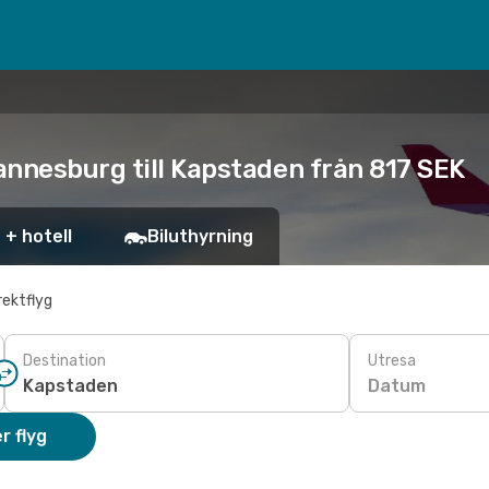
annesburg till Kapstaden från 817 SEK
 + hotell
Biluthyrning
rektflyg
Destination
Utresa
Datum
r flyg