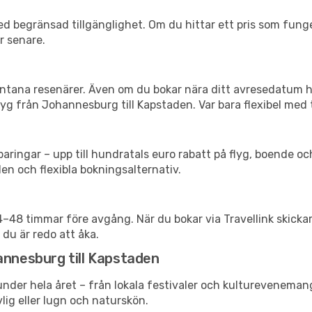
d begränsad tillgänglighet. Om du hittar ett pris som funger
r senare.
spontana resenärer. Även om du bokar nära ditt avresedatum 
yg från Johannesburg till Kapstaden. Var bara flexibel med t
ringar – upp till hundratals euro rabatt på flyg, boende o
en och flexibla bokningsalternativ.
24–48 timmar före avgång. När du bokar via Travellink skick
 du är redo att åka.
annesburg till Kapstaden
under hela året – från lokala festivaler och kulturevenemang 
vlig eller lugn och naturskön.