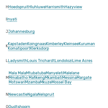
H
Hoedspruit
Hluhluwe
Harrismith
Hazyview
I
Inyati
J
Johannesburg
Kapstaden
Koingnaas
Kimberley
Kleinsee
Kuruman
K
Komatipoort
Klerksdorp
L
Ladysmith
Louis Trichardt
Londolozi
Lime Acres
Mala Mala
Mtubatuba
Manyeleti
Malelane
M
Mmabatho Mafikeng
Mkambati
Messina
Margate
Motswari
Mzamba
Mkuze
Mossel Bay
N
Newcastle
Ngala
Nelspruit
O
Oudtshoorn