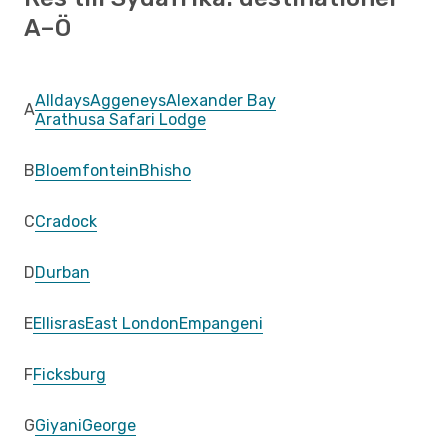
A–Ö
Alldays
Aggeneys
Alexander Bay
A
Arathusa Safari Lodge
B
Bloemfontein
Bhisho
C
Cradock
D
Durban
E
Ellisras
East London
Empangeni
F
Ficksburg
G
Giyani
George