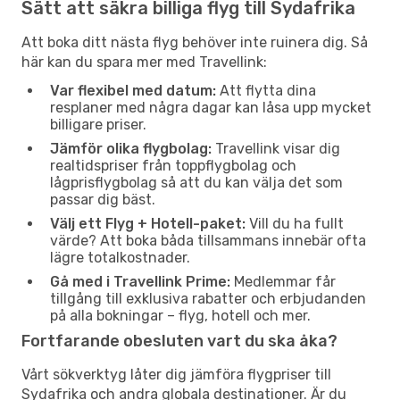
Sätt att säkra billiga flyg till Sydafrika
Att boka ditt nästa flyg behöver inte ruinera dig. Så
här kan du spara mer med Travellink:
Var flexibel med datum:
Att flytta dina
resplaner med några dagar kan låsa upp mycket
billigare priser.
Jämför olika flygbolag:
Travellink visar dig
realtidspriser från toppflygbolag och
lågprisflygbolag så att du kan välja det som
passar dig bäst.
Välj ett Flyg + Hotell-paket:
Vill du ha fullt
värde? Att boka båda tillsammans innebär ofta
lägre totalkostnader.
Gå med i Travellink Prime:
Medlemmar får
tillgång till exklusiva rabatter och erbjudanden
på alla bokningar – flyg, hotell och mer.
Fortfarande obesluten vart du ska åka?
Vårt sökverktyg låter dig jämföra flygpriser till
Sydafrika och andra globala destinationer. Är du