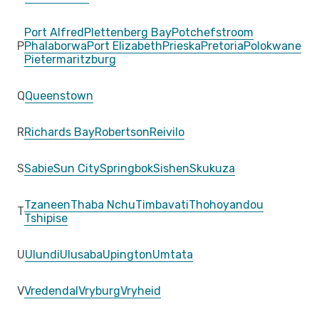
Port Alfred
Plettenberg Bay
Potchefstroom
P
Phalaborwa
Port Elizabeth
Prieska
Pretoria
Polokwane
Pietermaritzburg
Q
Queenstown
R
Richards Bay
Robertson
Reivilo
S
Sabie
Sun City
Springbok
Sishen
Skukuza
Tzaneen
Thaba Nchu
Timbavati
Thohoyandou
T
Tshipise
U
Ulundi
Ulusaba
Upington
Umtata
V
Vredendal
Vryburg
Vryheid