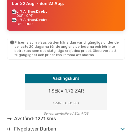
Lör 22 Aug.
- Sön 23 Aug.
Lift Airlines
Direkt
DUR
- CPT
Lift Airlines
Direkt
CPT
- DUR
Priserna som visas på den här sidan var tillgängliga under de
senaste 20 dagarna för de angivna perioderna och bör inte
betraktas som det slutgiltiga erbjudna priset. Observera att
tillgänglighet och priser kan komma att ändras.
Växlingskurs
1 SEK = 1.72 ZAR
1 ZAR = 0.58 SEK
Senast kontrollerad Sön 9/08
Avstånd:
1271 kms
Flygplatser Durban