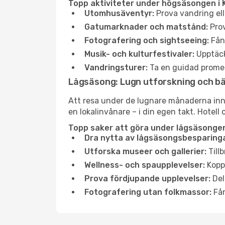
Topp aktiviteter under högsäsongen i 
Utomhusäventyr:
Prova vandring ell
Gatumarknader och matstånd:
Prov
Fotografering och sightseeing:
Fång
Musik- och kulturfestivaler:
Upptäck
Vandringsturer:
Ta en guidad promen
Lågsäsong: Lugn utforskning och b
Att resa under de lugnare månaderna inneb
en lokalinvånare – i din egen takt. Hotell 
Topp saker att göra under lågsäsongen
Dra nytta av lågsäsongsbesparinga
Utforska museer och gallerier:
Tillb
Wellness- och spaupplevelser:
Koppl
Prova fördjupande upplevelser:
Del
Fotografering utan folkmassor:
Fån