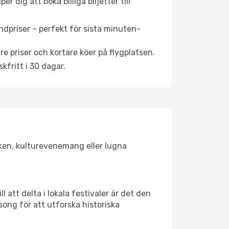
 dig att boka billiga biljetter till
ndpriser – perfekt för sista minuten-
re priser och kortare köer på flygplatsen.
fritt i 30 dagar.
lsken, kulturevenemang eller lugna
 att delta i lokala festivaler är det den
ong för att utforska historiska