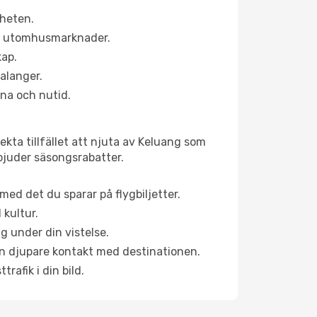
rheten.
ns utomhusmarknader.
kap.
alanger.
na och nutid.
kta tillfället att njuta av Keluang som
erbjuder säsongsrabatter.
ed det du sparar på flygbiljetter.
 kultur.
g under din vistelse.
 en djupare kontakt med destinationen.
rafik i din bild.