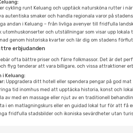
Keluang:
er cykling runt Keluang och upptäck natursköna rutter i nä
a autentiska smaker och handla regionala varor på stade
a andan i Keluang – från livliga avenyer till fridfulla lands
 utomhuskonserter och utställningar som visar upp lokala t
ad genom historiska kvarter och lär dig om stadens förflut
ättre erbjudanden
är ofta bättre priser och färre folkmassor. Det är det perfe
och flyg tenderar att vara billigare, och vissa attraktioner 
 i Keluang:
r:
Uppgradera ditt hotell eller spendera pengar på god mat m
ringa tid inomhus med att upptäcka historia, konst och lokal
a av med en massage eller njut av en traditionell behandlin
ta i en matlagningskurs eller en guidad lokal tur för att få
ga fridfulla stadsbilder och ikoniska sevärdheter utan turistt