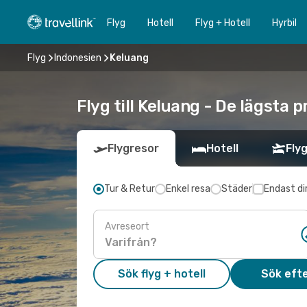
Flyg
Hotell
Flyg + Hotell
Hyrbil
Flyg
Indonesien
Keluang
Flyg till Keluang - De lägsta 
Flygresor
Hotell
Flyg
Tur & Retur
Enkel resa
Städer
Endast di
Avreseort
Sök flyg + hotell
Sök efte