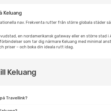
å Keluang
rnationella nav. Frekventa rutter från större globala städer s
vudstad, en nordamerikansk gateway eller en större stad i 
ppsförbindelser som tar dig närmare Keluang med minimal an
och priser – och boka din ideala rutt idag.
ill Keluang
g på Travellink?
 Keluang?