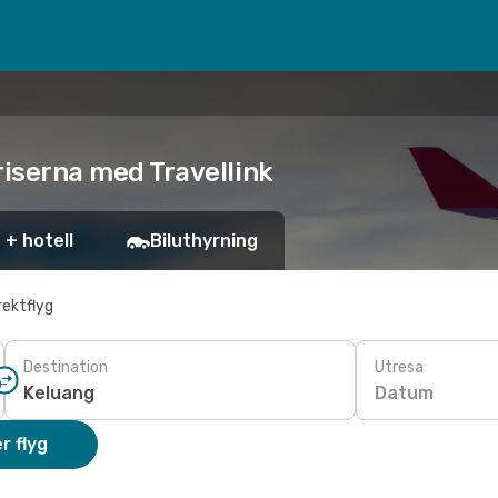
priserna med Travellink
 + hotell
Biluthyrning
rektflyg
Destination
Utresa
Datum
r flyg