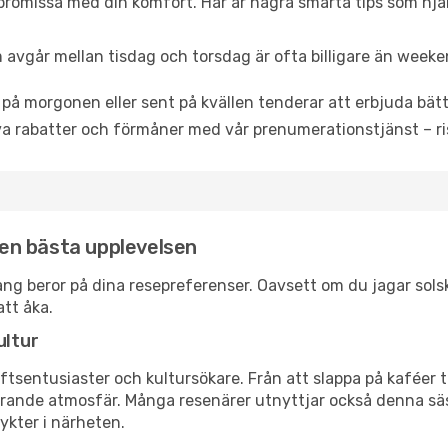
promissa med din komfort. Här är några smarta tips som hjälper
 avgår mellan tisdag och torsdag är ofta billigare än weeke
 på morgonen eller sent på kvällen tenderar att erbjuda bätt
a rabatter och förmåner med vår prenumerationstjänst – risk
 den bästa upplevelsen
eluang beror på dina resepreferenser. Oavsett om du jagar so
att åka.
ultur
tsentusiaster och kultursökare. Från att slappa på kaféer till
erande atmosfär. Många resenärer utnyttjar också denna säs
ykter i närheten.