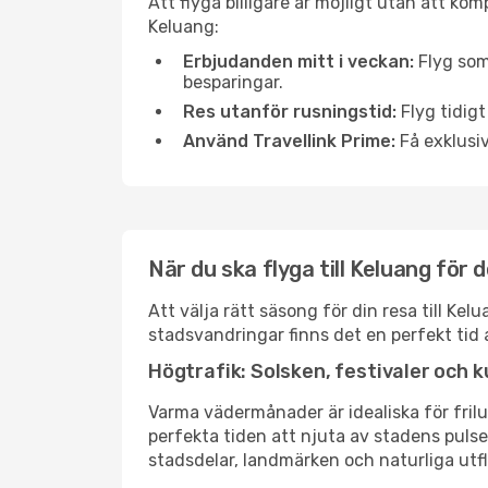
Att flyga billigare är möjligt utan att kom
Keluang:
Erbjudanden mitt i veckan:
Flyg som
besparingar.
Res utanför rusningstid:
Flyg tidigt
Använd Travellink Prime:
Få exklusiv
När du ska flyga till Keluang för
Att välja rätt säsong för din resa till K
stadsvandringar finns det en perfekt tid 
Högtrafik: Solsken, festivaler och k
Varma vädermånader är idealiska för friluf
perfekta tiden att njuta av stadens puls
stadsdelar, landmärken och naturliga utfl