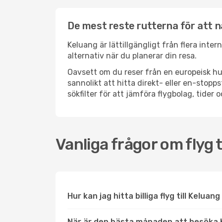
De mest reste rutterna för att n
Keluang är lättillgängligt från flera inte
alternativ när du planerar din resa.
Oavsett om du reser från en europeisk hu
sannolikt att hitta direkt- eller en-sto
sökfilter för att jämföra flygbolag, tider 
Vanliga frågor om flyg t
Hur kan jag hitta billiga flyg till Keluan
När är den bästa månaden att besöka