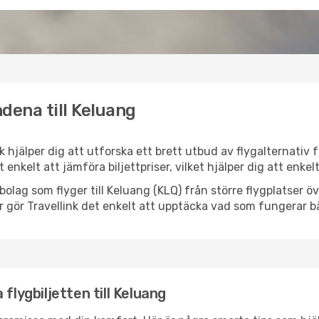
dena till Keluang
nk hjälper dig att utforska ett brett utbud av flygalternativ
et enkelt att jämföra biljettpriser, vilket hjälper dig att enke
ygbolag som flyger till Keluang (KLQ) från större flygplatser 
r gör Travellink det enkelt att upptäcka vad som fungerar bä
flygbiljetten till Keluang