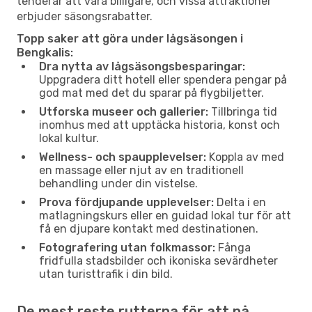
tenderar att vara billigare, och vissa attraktioner
erbjuder säsongsrabatter.
Topp saker att göra under lågsäsongen i
Bengkalis:
Dra nytta av lågsäsongsbesparingar:
Uppgradera ditt hotell eller spendera pengar på
god mat med det du sparar på flygbiljetter.
Utforska museer och gallerier:
Tillbringa tid
inomhus med att upptäcka historia, konst och
lokal kultur.
Wellness- och spaupplevelser:
Koppla av med
en massage eller njut av en traditionell
behandling under din vistelse.
Prova fördjupande upplevelser:
Delta i en
matlagningskurs eller en guidad lokal tur för att
få en djupare kontakt med destinationen.
Fotografering utan folkmassor:
Fånga
fridfulla stadsbilder och ikoniska sevärdheter
utan turisttrafik i din bild.
De mest reste rutterna för att nå