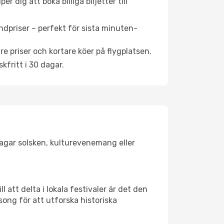
 dig att boka billiga biljetter till
ndpriser – perfekt för sista minuten-
re priser och kortare köer på flygplatsen.
fritt i 30 dagar.
jagar solsken, kulturevenemang eller
 att delta i lokala festivaler är det den
ong för att utforska historiska