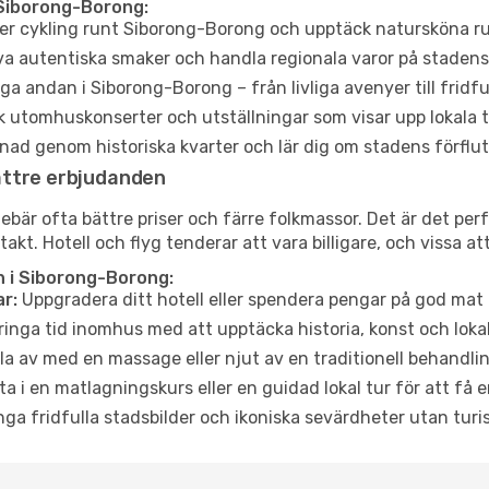
 Siborong-Borong:
er cykling runt Siborong-Borong och upptäck natursköna ru
a autentiska smaker och handla regionala varor på stade
a andan i Siborong-Borong – från livliga avenyer till fridfu
 utomhuskonserter och utställningar som visar upp lokala t
ad genom historiska kvarter och lär dig om stadens förflut
ättre erbjudanden
är ofta bättre priser och färre folkmassor. Det är det perfe
akt. Hotell och flyg tenderar att vara billigare, och vissa a
 i Siborong-Borong:
r:
Uppgradera ditt hotell eller spendera pengar på god mat m
ringa tid inomhus med att upptäcka historia, konst och lokal
a av med en massage eller njut av en traditionell behandlin
ta i en matlagningskurs eller en guidad lokal tur för att få
ga fridfulla stadsbilder och ikoniska sevärdheter utan turistt