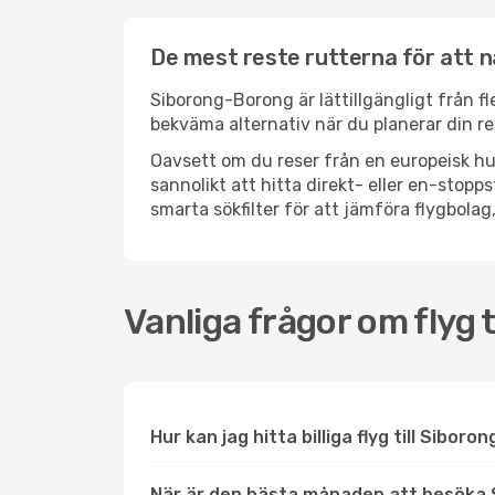
De mest reste rutterna för att 
Siborong-Borong är lättillgängligt från fl
bekväma alternativ när du planerar din re
Oavsett om du reser från en europeisk hu
sannolikt att hitta direkt- eller en-sto
smarta sökfilter för att jämföra flygbolag,
Vanliga frågor om flyg 
Hur kan jag hitta billiga flyg till Sibor
När är den bästa månaden att besöka