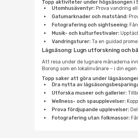
Topp aktiviteter under högsäsongen i
Utomhusäventyr:
Prova vandring ell
Gatumarknader och matstånd:
Prov
Fotografering och sightseeing:
Fång
Musik- och kulturfestivaler:
Upptäck
Vandringsturer:
Ta en guidad promen
Lågsäsong: Lugn utforskning och b
Att resa under de lugnare månaderna inneb
Borong som en lokalinvånare – i din egen t
Topp saker att göra under lågsäsongen
Dra nytta av lågsäsongsbesparinga
Utforska museer och gallerier:
Tillb
Wellness- och spaupplevelser:
Koppl
Prova fördjupande upplevelser:
Del
Fotografering utan folkmassor:
Fån