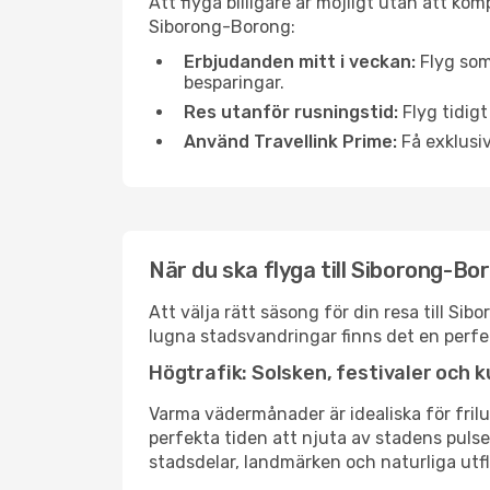
Att flyga billigare är möjligt utan att kom
Siborong-Borong:
Erbjudanden mitt i veckan:
Flyg som
besparingar.
Res utanför rusningstid:
Flyg tidigt
Använd Travellink Prime:
Få exklusiv
När du ska flyga till Siborong-B
Att välja rätt säsong för din resa till S
lugna stadsvandringar finns det en perfek
Högtrafik: Solsken, festivaler och k
Varma vädermånader är idealiska för friluf
perfekta tiden att njuta av stadens puls
stadsdelar, landmärken och naturliga utfl