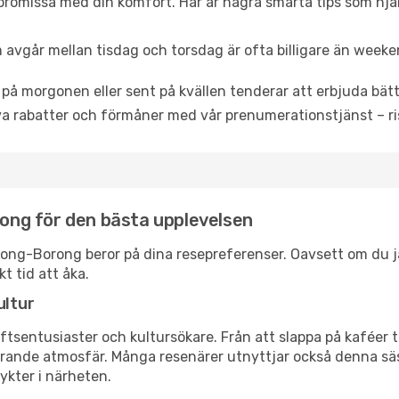
promissa med din komfort. Här är några smarta tips som hjälper
 avgår mellan tisdag och torsdag är ofta billigare än weeke
 på morgonen eller sent på kvällen tenderar att erbjuda bätt
a rabatter och förmåner med vår prenumerationstjänst – risk
orong för den bästa upplevelsen
iborong-Borong beror på dina resepreferenser. Oavsett om du 
t tid att åka.
ultur
tsentusiaster och kultursökare. Från att slappa på kaféer till
erande atmosfär. Många resenärer utnyttjar också denna säs
ykter i närheten.