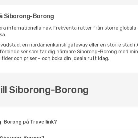
nå Siborong-Borong
era internationella nav. Frekventa rutter från större globala 
sa.
vudstad, en nordamerikansk gateway eller en större stad i 
ppsförbindelser som tar dig närmare Siborong-Borong med mi
 tider och priser – och boka din ideala rutt idag.
till Siborong-Borong
ong-Borong på Travellink?
 Siborong-Borong?