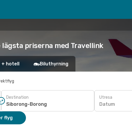
e lägsta priserna med Travellink
 + hotell
Biluthyrning
rektflyg
Destination
Utresa
Datum
r flyg