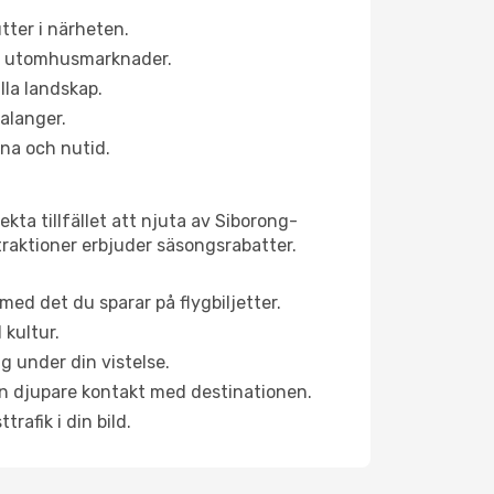
tter i närheten.
ns utomhusmarknader.
lla landskap.
alanger.
na och nutid.
kta tillfället att njuta av Siborong-
ttraktioner erbjuder säsongsrabatter.
ed det du sparar på flygbiljetter.
 kultur.
g under din vistelse.
 en djupare kontakt med destinationen.
rafik i din bild.