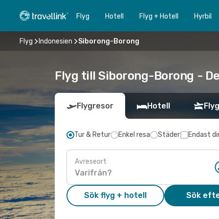
Flyg
Hotell
Flyg + Hotell
Hyrbil
Flyg
Indonesien
Siborong-Borong
Flyg till Siborong-Borong - D
Flygresor
Hotell
Flyg
Tur & Retur
Enkel resa
Städer
Endast di
Avreseort
Sök flyg + hotell
Sök efte