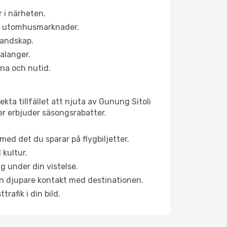
 i närheten.
ns utomhusmarknader.
 landskap.
alanger.
na och nutid.
ta tillfället att njuta av Gunung Sitoli
ner erbjuder säsongsrabatter.
ed det du sparar på flygbiljetter.
 kultur.
g under din vistelse.
 en djupare kontakt med destinationen.
rafik i din bild.