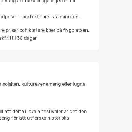
 dig att boka billiga biljetter till
ndpriser – perfekt för sista minuten-
re priser och kortare köer på flygplatsen.
fritt i 30 dagar.
ar solsken, kulturevenemang eller lugna
 att delta i lokala festivaler är det den
ong för att utforska historiska