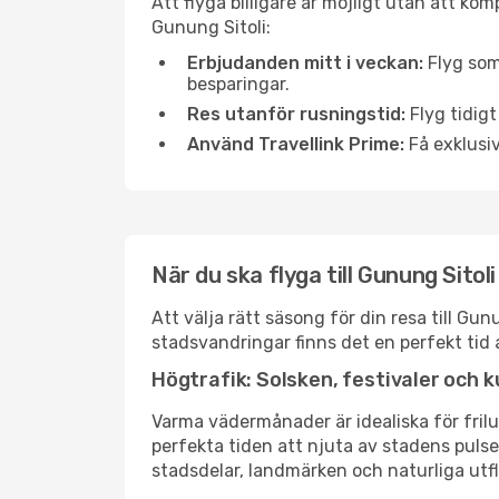
Att flyga billigare är möjligt utan att kom
Gunung Sitoli:
Erbjudanden mitt i veckan:
Flyg som
besparingar.
Res utanför rusningstid:
Flyg tidigt
Använd Travellink Prime:
Få exklusiv
När du ska flyga till Gunung Sitol
Att välja rätt säsong för din resa till G
stadsvandringar finns det en perfekt tid 
Högtrafik: Solsken, festivaler och k
Varma vädermånader är idealiska för friluf
perfekta tiden att njuta av stadens puls
stadsdelar, landmärken och naturliga utfl