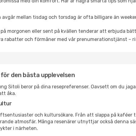
promissa med din komfort. Här är några smarta tips som hjälper
 avgår mellan tisdag och torsdag är ofta billigare än weeke
 på morgonen eller sent på kvällen tenderar att erbjuda bätt
a rabatter och förmåner med vår prenumerationstjänst – risk
i för den bästa upplevelsen
unung Sitoli beror på dina resepreferenser. Oavsett om du jag
att åka.
ultur
tsentusiaster och kultursökare. Från att slappa på kaféer till
erande atmosfär. Många resenärer utnyttjar också denna säs
ykter i närheten.