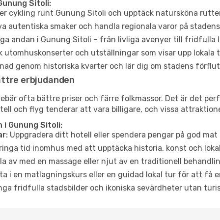
unung Sitoli:
er cykling runt Gunung Sitoli och upptäck natursköna rutter
a autentiska smaker och handla regionala varor på stade
a andan i Gunung Sitoli – från livliga avenyer till fridfulla
 utomhuskonserter och utställningar som visar upp lokala t
ad genom historiska kvarter och lär dig om stadens förflut
ättre erbjudanden
är ofta bättre priser och färre folkmassor. Det är det perfek
tell och flyg tenderar att vara billigare, och vissa attraktio
i Gunung Sitoli:
r:
Uppgradera ditt hotell eller spendera pengar på god mat m
ringa tid inomhus med att upptäcka historia, konst och lokal
a av med en massage eller njut av en traditionell behandlin
ta i en matlagningskurs eller en guidad lokal tur för att få
ga fridfulla stadsbilder och ikoniska sevärdheter utan turistt