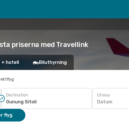
ägsta priserna med Travellink
 + hotell
Biluthyrning
rektflyg
Destination
Utresa
Datum
r flyg