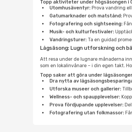
Topp aktiviteter under högsäsongen i G
Utomhusäventyr:
Prova vandring ell
Gatumarknader och matstånd:
Prov
Fotografering och sightseeing:
Fång
Musik- och kulturfestivaler:
Upptäck
Vandringsturer:
Ta en guidad promen
Lågsäsong: Lugn utforskning och b
Att resa under de lugnare månaderna inneb
som en lokalinvånare – i din egen takt. Ho
Topp saker att göra under lågsäsongen 
Dra nytta av lågsäsongsbesparinga
Utforska museer och gallerier:
Tillb
Wellness- och spaupplevelser:
Koppl
Prova fördjupande upplevelser:
Del
Fotografering utan folkmassor:
Fån