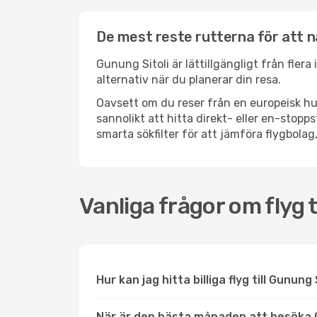
De mest reste rutterna för att n
Gunung Sitoli är lättillgängligt från fler
alternativ när du planerar din resa.
Oavsett om du reser från en europeisk hu
sannolikt att hitta direkt- eller en-sto
smarta sökfilter för att jämföra flygbolag,
Vanliga frågor om flyg t
Hur kan jag hitta billiga flyg till Gunung
När är den bästa månaden att besöka 