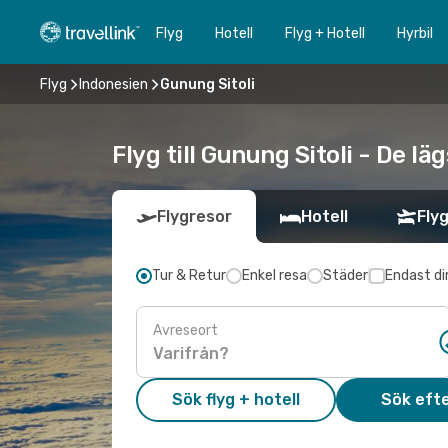
Flyg
Hotell
Flyg + Hotell
Hyrbil
Flyg
Indonesien
Gunung Sitoli
Flyg till Gunung Sitoli - De l
Flygresor
Hotell
Flyg
Tur & Retur
Enkel resa
Städer
Endast di
Avreseort
Sök flyg + hotell
Sök efte