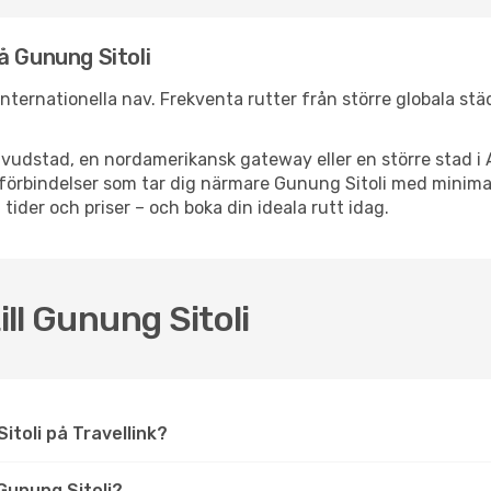
å Gunung Sitoli
a internationella nav. Frekventa rutter från större globala st
vudstad, en nordamerikansk gateway eller en större stad i 
ppsförbindelser som tar dig närmare Gunung Sitoli med minim
 tider och priser – och boka din ideala rutt idag.
ill Gunung Sitoli
 Sitoli på Travellink?
Gunung Sitoli?