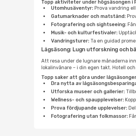
Topp aktiviteter under högsäsongen i 
Utomhusäventyr:
Prova vandring ell
Gatumarknader och matstånd:
Prov
Fotografering och sightseeing:
Fång
Musik- och kulturfestivaler:
Upptäck
Vandringsturer:
Ta en guidad promen
Lågsäsong: Lugn utforskning och b
Att resa under de lugnare månaderna inneb
lokalinvånare – i din egen takt. Hotell och
Topp saker att göra under lågsäsongen
Dra nytta av lågsäsongsbesparinga
Utforska museer och gallerier:
Tillb
Wellness- och spaupplevelser:
Koppl
Prova fördjupande upplevelser:
Del
Fotografering utan folkmassor:
Fån