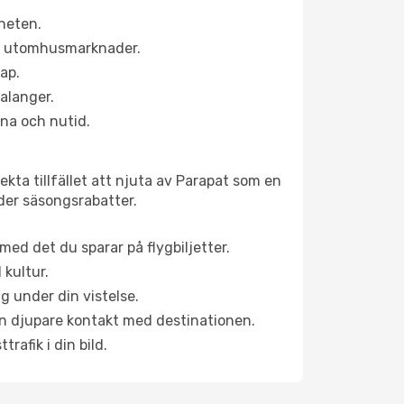
rheten.
ns utomhusmarknader.
kap.
alanger.
na och nutid.
kta tillfället att njuta av Parapat som en
uder säsongsrabatter.
ed det du sparar på flygbiljetter.
 kultur.
g under din vistelse.
 en djupare kontakt med destinationen.
rafik i din bild.