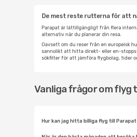
De mest reste rutterna för att 
Parapat är lättillgängligt från flera inte
alternativ när du planerar din resa.
Oavsett om du reser från en europeisk hu
sannolikt att hitta direkt- eller en-sto
sökfilter för att jämföra flygbolag, tider 
Vanliga frågor om flyg t
Hur kan jag hitta billiga flyg till Parapa
När är den bästa månaden att besöka