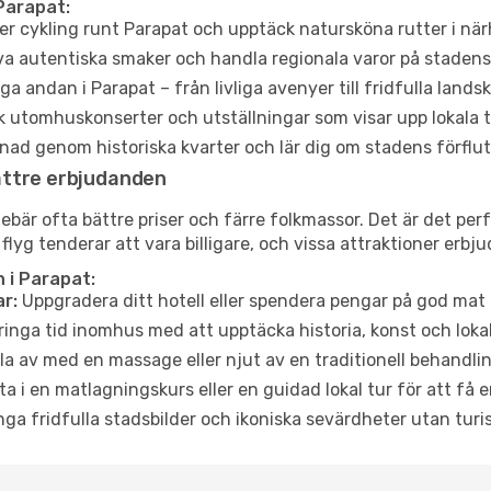
Parapat:
er cykling runt Parapat och upptäck natursköna rutter i nä
a autentiska smaker och handla regionala varor på stade
a andan i Parapat – från livliga avenyer till fridfulla lands
 utomhuskonserter och utställningar som visar upp lokala t
ad genom historiska kvarter och lär dig om stadens förflut
ättre erbjudanden
är ofta bättre priser och färre folkmassor. Det är det perfe
 flyg tenderar att vara billigare, och vissa attraktioner erbj
 i Parapat:
r:
Uppgradera ditt hotell eller spendera pengar på god mat m
ringa tid inomhus med att upptäcka historia, konst och lokal
a av med en massage eller njut av en traditionell behandlin
ta i en matlagningskurs eller en guidad lokal tur för att få
ga fridfulla stadsbilder och ikoniska sevärdheter utan turistt