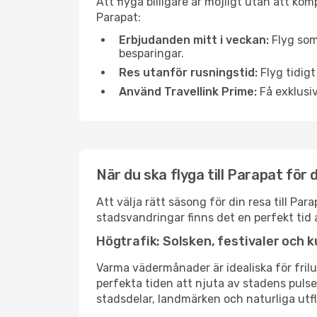
Att flyga billigare är möjligt utan att kom
Parapat:
Erbjudanden mitt i veckan:
Flyg som
besparingar.
Res utanför rusningstid:
Flyg tidigt
Använd Travellink Prime:
Få exklusiv
När du ska flyga till Parapat för
Att välja rätt säsong för din resa till P
stadsvandringar finns det en perfekt tid 
Högtrafik: Solsken, festivaler och k
Varma vädermånader är idealiska för friluf
perfekta tiden att njuta av stadens puls
stadsdelar, landmärken och naturliga utfl