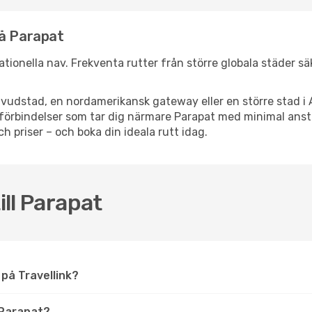
nå Parapat
rnationella nav. Frekventa rutter från större globala städer s
vudstad, en nordamerikansk gateway eller en större stad i 
ppsförbindelser som tar dig närmare Parapat med minimal ans
och priser – och boka din ideala rutt idag.
ill Parapat
t på Travellink?
 Parapat?