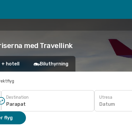
priserna med Travellink
 + hotell
Biluthyrning
rektflyg
Destination
Utresa
Datum
r flyg