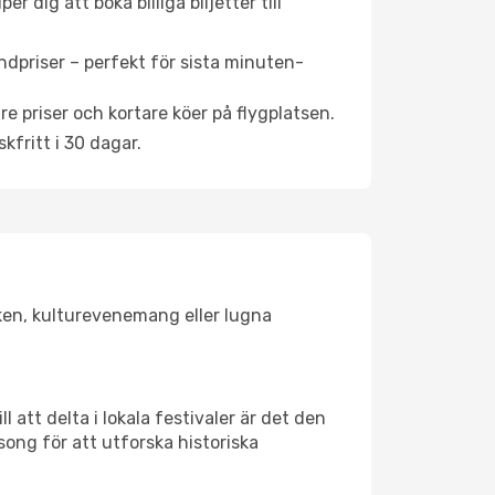
 dig att boka billiga biljetter till
ndpriser – perfekt för sista minuten-
re priser och kortare köer på flygplatsen.
fritt i 30 dagar.
lsken, kulturevenemang eller lugna
 att delta i lokala festivaler är det den
ong för att utforska historiska