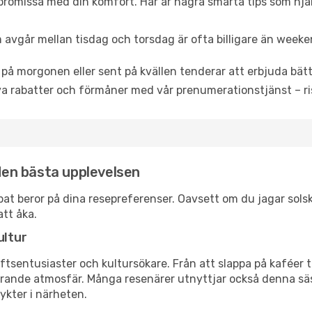
promissa med din komfort. Här är några smarta tips som hjälper
 avgår mellan tisdag och torsdag är ofta billigare än weeke
 på morgonen eller sent på kvällen tenderar att erbjuda bätt
a rabatter och förmåner med vår prenumerationstjänst – risk
 den bästa upplevelsen
arapat beror på dina resepreferenser. Oavsett om du jagar so
att åka.
ultur
tsentusiaster och kultursökare. Från att slappa på kaféer till
erande atmosfär. Många resenärer utnyttjar också denna säs
ykter i närheten.