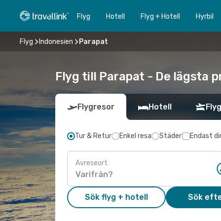
Flyg
Hotell
Flyg + Hotell
Hyrbil
Flyg
Indonesien
Parapat
Flyg till Parapat - De lägsta 
Flygresor
Hotell
Flyg
Tur & Retur
Enkel resa
Städer
Endast di
Avreseort
Sök flyg + hotell
Sök efte