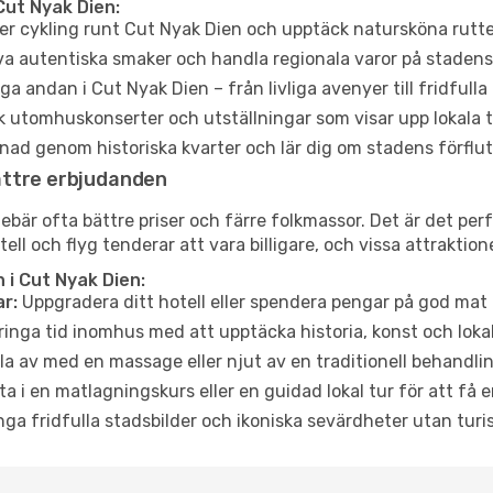
Cut Nyak Dien:
er cykling runt Cut Nyak Dien och upptäck natursköna rutte
a autentiska smaker och handla regionala varor på stade
a andan i Cut Nyak Dien – från livliga avenyer till fridfulla
 utomhuskonserter och utställningar som visar upp lokala t
ad genom historiska kvarter och lär dig om stadens förflut
ättre erbjudanden
är ofta bättre priser och färre folkmassor. Det är det perfe
tell och flyg tenderar att vara billigare, och vissa attraktio
 i Cut Nyak Dien:
r:
Uppgradera ditt hotell eller spendera pengar på god mat m
ringa tid inomhus med att upptäcka historia, konst och lokal
a av med en massage eller njut av en traditionell behandlin
ta i en matlagningskurs eller en guidad lokal tur för att få
ga fridfulla stadsbilder och ikoniska sevärdheter utan turistt