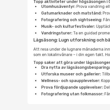
Topp aktiviteter under högsäsongen i 
Utomhusäventyr:
Prova vandring ell
Gatumarknader och matstånd:
Prov
Fotografering och sightseeing:
Fång
Musik- och kulturfestivaler:
Upptäck
Vandringsturer:
Ta en guidad promen
Lågsäsong: Lugn utforskning och b
Att resa under de lugnare månaderna inneb
som en lokalinvånare – i din egen takt. Ho
Topp saker att göra under lågsäsongen
Dra nytta av lågsäsongsbesparinga
Utforska museer och gallerier:
Tillb
Wellness- och spaupplevelser:
Koppl
Prova fördjupande upplevelser:
Del
Fotografering utan folkmassor:
Fån