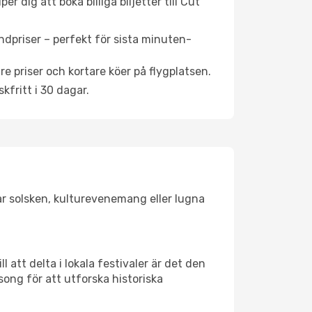
 dig att boka billiga biljetter till Cut
ndpriser – perfekt för sista minuten-
re priser och kortare köer på flygplatsen.
fritt i 30 dagar.
gar solsken, kulturevenemang eller lugna
 att delta i lokala festivaler är det den
ong för att utforska historiska