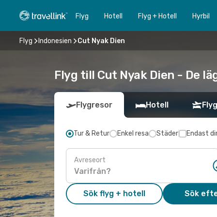
Flyg
Hotell
Flyg + Hotell
Hyrbil
Flyg
Indonesien
Cut Nyak Dien
Flyg till Cut Nyak Dien - De l
Flygresor
Hotell
Flyg
Tur & Retur
Enkel resa
Städer
Endast di
Avreseort
Sök flyg + hotell
Sök efte