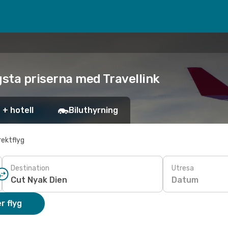
ägsta priserna med Travellink
 + hotell
Biluthyrning
rektflyg
Destination
Utresa
Datum
r flyg