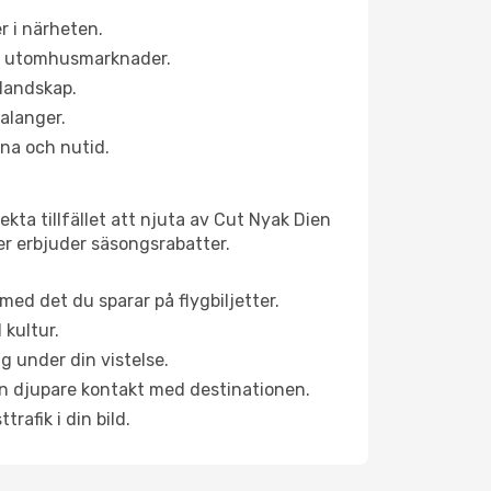
r i närheten.
ns utomhusmarknader.
 landskap.
alanger.
na och nutid.
kta tillfället att njuta av Cut Nyak Dien
ner erbjuder säsongsrabatter.
ed det du sparar på flygbiljetter.
 kultur.
g under din vistelse.
 en djupare kontakt med destinationen.
rafik i din bild.