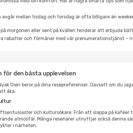
promissa med din komfort. Här är några smarta tips som hjälper
 avgår mellan tisdag och torsdag är ofta billigare än weeke
 på morgonen eller sent på kvällen tenderar att erbjuda bätt
a rabatter och förmåner med vår prenumerationstjänst – risk
en för den bästa upplevelsen
ut Nyak Dien beror på dina resepreferenser. Oavsett om du ja
att åka.
ultur
tsentusiaster och kultursökare. Från att slappa på kaféer till
erande atmosfär. Många resenärer utnyttjar också denna säs
ykter i närheten.