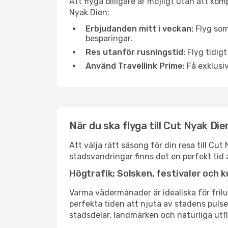
Att flyga billigare är möjligt utan att kom
Nyak Dien:
Erbjudanden mitt i veckan:
Flyg som
besparingar.
Res utanför rusningstid:
Flyg tidigt
Använd Travellink Prime:
Få exklusiv
När du ska flyga till Cut Nyak Di
Att välja rätt säsong för din resa till C
stadsvandringar finns det en perfekt tid 
Högtrafik: Solsken, festivaler och k
Varma vädermånader är idealiska för friluf
perfekta tiden att njuta av stadens puls
stadsdelar, landmärken och naturliga utfl