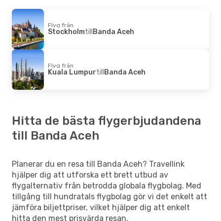
Flyg från
Stockholm
till
Banda Aceh
Flyg från
Kuala Lumpur
till
Banda Aceh
Hitta de bästa flygerbjudandena
till Banda Aceh
Planerar du en resa till Banda Aceh? Travellink
hjälper dig att utforska ett brett utbud av
flygalternativ från betrodda globala flygbolag. Med
tillgång till hundratals flygbolag gör vi det enkelt att
jämföra biljettpriser, vilket hjälper dig att enkelt
hitta den mest prisvärda resan.