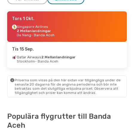
Mån 7 Sep.
Tors 1 Okt.
- Mån 14 Sep.
Batik Air
Singapore Airlines
1 Mellanlandning
Bangkok
2 Mellanlandningar
- Banda Aceh
Malaysia Airlines
Da Nang
- Banda Aceh
2 Mellanlandningar
Banda Aceh
- Bangkok
Tis 15 Sep.
Qatar Airways
2 Mellanlandningar
Stockholm
- Banda Aceh
Priserna som visas på den här sidan var tillgängliga under de
senaste 20 dagarna för de angivna perioderna och bör inte
betraktas som det slutgiltiga erbjudna priset. Observera att
tillgänglighet och priser kan komma att ändras.
Populära flygrutter till Banda
Aceh