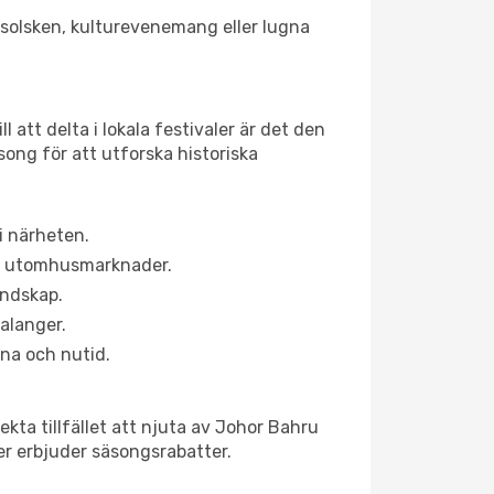
r solsken, kulturevenemang eller lugna
 att delta i lokala festivaler är det den
ong för att utforska historiska
i närheten.
ns utomhusmarknader.
andskap.
alanger.
na och nutid.
kta tillfället att njuta av Johor Bahru
ner erbjuder säsongsrabatter.