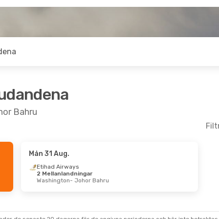
dena
judandena
ohor Bahru
Fil
Mån 31 Aug.
Sep.
- Sön 13 Sep.
Fre 23 Okt.
- Sön 
Etihad Airways
2 Mellanlandningar
Air Malaysia
Malaysia Airlines
Washington
- Johor Bahru
anlandning
1 Mellanlandning
ong
- Johor Bahru
Hongkong
- Johor
Air Malaysia
Malaysia Airlines
anlandning
1 Mellanlandning
 Bahru
- Hongkong
Johor Bahru
- Hon