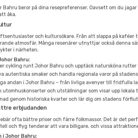
ohor Bahru beror på dina resepreferenser. Oavsett om du jaga
att åka.
ultur
tsentusiaster och kultursökare. Från att slappa på kaféer till
erande atmosfär. Många resenärer utnyttjar också denna säs
ykter i närheten.
Johor Bahru:
er cykling runt Johor Bahru och upptäck natursköna rutter 
a autentiska smaker och handla regionala varor på stade
a andan i Johor Bahru – från livliga avenyer till fridfulla l
 utomhuskonserter och utställningar som visar upp lokala t
ad genom historiska kvarter och lär dig om stadens förflut
ättre erbjudanden
är ofta bättre priser och färre folkmassor. Det är det perfe
tell och flyg tenderar att vara billigare, och vissa attraktio
 i Johor Bahru: