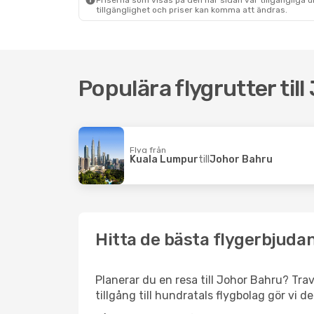
Priserna som visas på den här sidan var tillgängliga 
tillgänglighet och priser kan komma att ändras.
Tors 17 Sep.
- Sön 20 Sep.
Batik Air Malaysia
1 Mellanlandning
Bombay
- Johor Bahru
Batik Air Malaysia
Populära flygrutter til
2 Mellanlandningar
Johor Bahru
- Bombay
Flyg från
Kuala Lumpur
till
Johor Bahru
Hitta de bästa flygerbjudan
Planerar du en resa till Johor Bahru? Trav
tillgång till hundratals flygbolag gör vi d