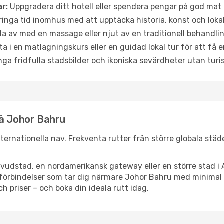
r:
Uppgradera ditt hotell eller spendera pengar på god mat m
ringa tid inomhus med att upptäcka historia, konst och lokal
a av med en massage eller njut av en traditionell behandlin
ta i en matlagningskurs eller en guidad lokal tur för att få
ga fridfulla stadsbilder och ikoniska sevärdheter utan turistt
nå Johor Bahru
internationella nav. Frekventa rutter från större globala städ
vudstad, en nordamerikansk gateway eller en större stad i 
ppsförbindelser som tar dig närmare Johor Bahru med minima
och priser – och boka din ideala rutt idag.