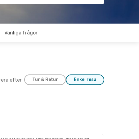
Vanliga frågor
trera efter
Tur & Retur
Enkel resa
25 Okt.
 Bahru
gkong