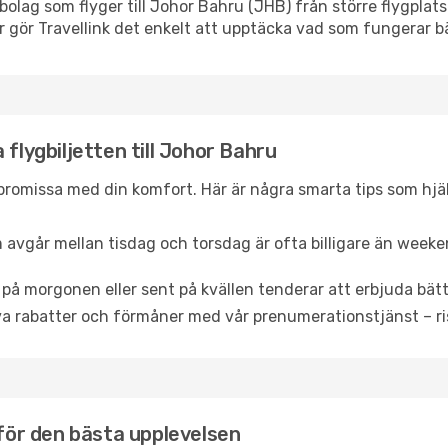
lygbolag som flyger till Johor Bahru (JHB) från större flygpla
r gör Travellink det enkelt att upptäcka vad som fungerar bä
 flygbiljetten till Johor Bahru
promissa med din komfort. Här är några smarta tips som hjälper
 avgår mellan tisdag och torsdag är ofta billigare än weeke
 på morgonen eller sent på kvällen tenderar att erbjuda bätt
a rabatter och förmåner med vår prenumerationstjänst – risk
 för den bästa upplevelsen