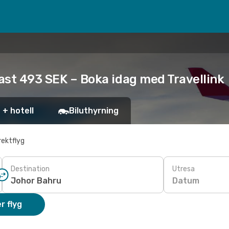
dast 493 SEK – Boka idag med Travellink
 + hotell
Biluthyrning
rektflyg
Destination
Utresa
Datum
r flyg