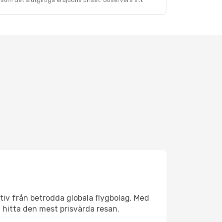
som det slutgiltiga erbjudna priset. Observera att
ativ från betrodda globala flygbolag. Med
lt hitta den mest prisvärda resan.