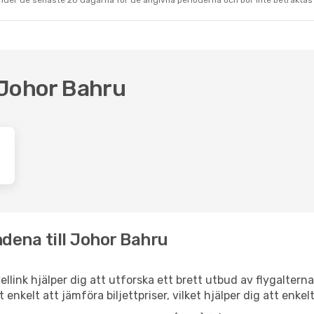
under de senaste 20 dagarna för de angivna perioderna och bör inte betraktas 
l Johor Bahru
dena till Johor Bahru
ellink hjälper dig att utforska ett brett utbud av flygaltern
et enkelt att jämföra biljettpriser, vilket hjälper dig att enke