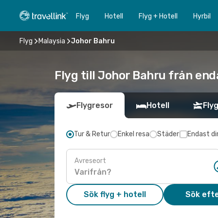
Flyg
Hotell
Flyg + Hotell
Hyrbil
Flyg
Malaysia
Johor Bahru
Flyg till Johor Bahru från en
Flygresor
Hotell
Flyg
Tur & Retur
Enkel resa
Städer
Endast di
Avreseort
Sök flyg + hotell
Sök efte