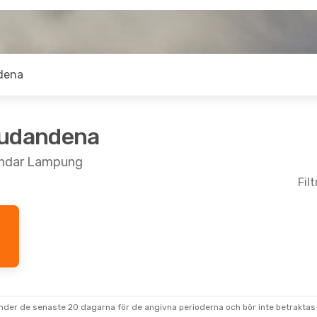
dena
judandena
Bandar Lampung
Fil
under de senaste 20 dagarna för de angivna perioderna och bör inte betraktas 