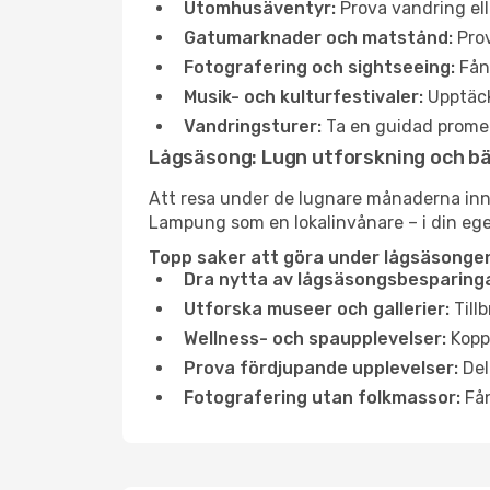
Utomhusäventyr:
Prova vandring el
Gatumarknader och matstånd:
Prov
Fotografering och sightseeing:
Fång
Musik- och kulturfestivaler:
Upptäck
Vandringsturer:
Ta en guidad promen
Lågsäsong: Lugn utforskning och b
Att resa under de lugnare månaderna inneb
Lampung som en lokalinvånare – i din egen 
Topp saker att göra under lågsäsonge
Dra nytta av lågsäsongsbesparinga
Utforska museer och gallerier:
Tillb
Wellness- och spaupplevelser:
Koppl
Prova fördjupande upplevelser:
Del
Fotografering utan folkmassor:
Fån