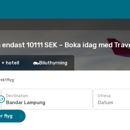
 endast 10111 SEK – Boka idag med Trave
 + hotell
Biluthyrning
rektflyg
Destination
Utresa
Datum
r flyg