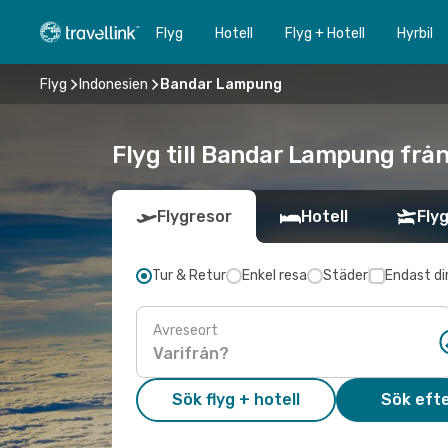
Flyg
Hotell
Flyg + Hotell
Hyrbil
Flyg
Indonesien
Bandar Lampung
Flyg till Bandar Lampung från
Flygresor
Hotell
Flyg
Tur & Retur
Enkel resa
Städer
Endast di
Avreseort
Sök flyg + hotell
Sök efte