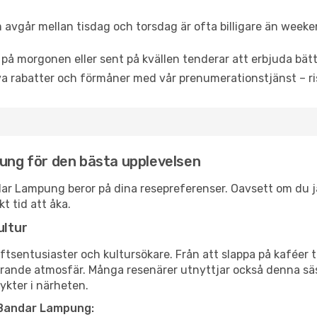
 avgår mellan tisdag och torsdag är ofta billigare än weeke
 på morgonen eller sent på kvällen tenderar att erbjuda bätt
a rabatter och förmåner med vår prenumerationstjänst – risk
pung för den bästa upplevelsen
andar Lampung beror på dina resepreferenser. Oavsett om du 
t tid att åka.
ultur
tsentusiaster och kultursökare. Från att slappa på kaféer till
erande atmosfär. Många resenärer utnyttjar också denna säs
ykter i närheten.
 Bandar Lampung: