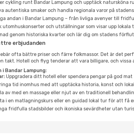
ler cykling runt Bandar Lampung och upptäck natursköna rut
a autentiska smaker och handla regionala varor på stade
a andan i Bandar Lampung – från livliga avenyer till fridfu
 utomhuskonserter och utställningar som visar upp lokala t
ad genom historiska kvarter och lär dig om stadens förflut
ättre erbjudanden
är ofta bättre priser och färre folkmassor. Det är det perfe
takt. Hotell och flyg tenderar att vara billigare, och vissa
n i Bandar Lampung:
r:
Uppgradera ditt hotell eller spendera pengar på god mat m
ringa tid inomhus med att upptäcka historia, konst och lokal
a av med en massage eller njut av en traditionell behandlin
ta i en matlagningskurs eller en guidad lokal tur för att få
ga fridfulla stadsbilder och ikoniska sevärdheter utan turistt