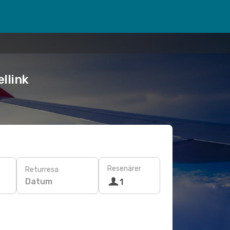
llink
Resenärer
Returresa
Datum
1