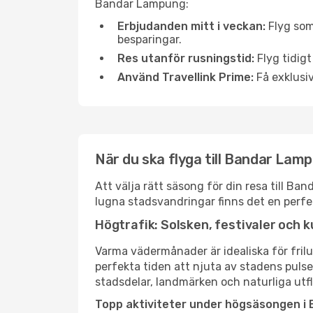
Bandar Lampung:
Erbjudanden mitt i veckan:
Flyg som
besparingar.
Res utanför rusningstid:
Flyg tidigt
Använd Travellink Prime:
Få exklusiv
När du ska flyga till Bandar Lam
Att välja rätt säsong för din resa till B
lugna stadsvandringar finns det en perfek
Högtrafik: Solsken, festivaler och k
Varma vädermånader är idealiska för friluf
perfekta tiden att njuta av stadens puls
stadsdelar, landmärken och naturliga utfl
Topp aktiviteter under högsäsongen i