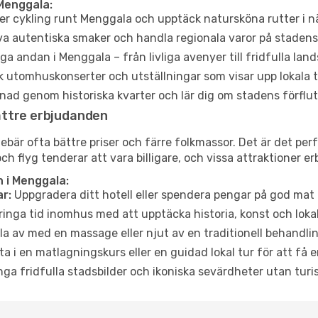
Menggala:
er cykling runt Menggala och upptäck natursköna rutter i n
a autentiska smaker och handla regionala varor på stade
a andan i Menggala – från livliga avenyer till fridfulla land
 utomhuskonserter och utställningar som visar upp lokala t
ad genom historiska kvarter och lär dig om stadens förflut
ättre erbjudanden
är ofta bättre priser och färre folkmassor. Det är det perf
och flyg tenderar att vara billigare, och vissa attraktioner 
 i Menggala:
r:
Uppgradera ditt hotell eller spendera pengar på god mat m
ringa tid inomhus med att upptäcka historia, konst och lokal
a av med en massage eller njut av en traditionell behandlin
ta i en matlagningskurs eller en guidad lokal tur för att få
ga fridfulla stadsbilder och ikoniska sevärdheter utan turistt