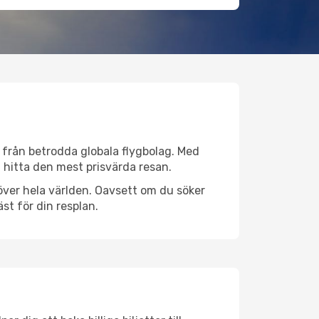
v från betrodda globala flygbolag. Med
lt hitta den mest prisvärda resan.
r över hela världen. Oavsett om du söker
st för din resplan.