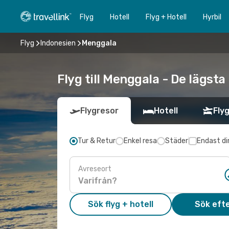
Flyg
Hotell
Flyg + Hotell
Hyrbil
Flyg
Indonesien
Menggala
Flyg till Menggala - De lägsta
Flygresor
Hotell
Flyg
Tur & Retur
Enkel resa
Städer
Endast di
Avreseort
Sök flyg + hotell
Sök efte