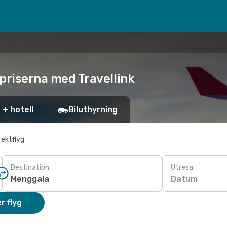
 priserna med Travellink
 + hotell
Biluthyrning
rektflyg
Destination
Utresa
Datum
r flyg