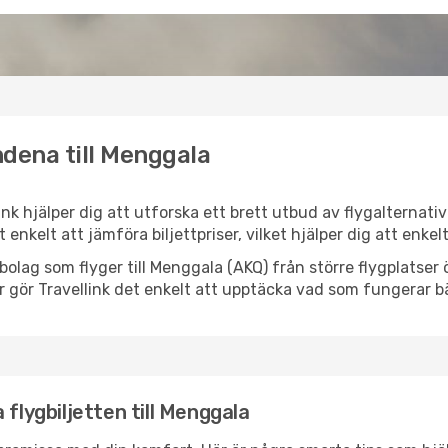
ndena till Menggala
ink hjälper dig att utforska ett brett utbud av flygalternati
et enkelt att jämföra biljettpriser, vilket hjälper dig att enke
lygbolag som flyger till Menggala (AKQ) från större flygplatse
r gör Travellink det enkelt att upptäcka vad som fungerar bä
 flygbiljetten till Menggala