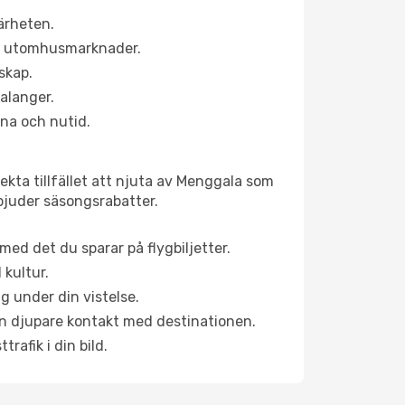
ärheten.
ns utomhusmarknader.
skap.
alanger.
na och nutid.
ekta tillfället att njuta av Menggala som
erbjuder säsongsrabatter.
ed det du sparar på flygbiljetter.
 kultur.
g under din vistelse.
 en djupare kontakt med destinationen.
rafik i din bild.