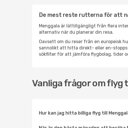
De mest reste rutterna för att 
Menggala är lättillgängligt från flera int
alternativ när du planerar din resa.
Oavsett om du reser från en europeisk hu
sannolikt att hitta direkt- eller en-sto
sökfilter för att jämföra flygbolag, tider 
Vanliga frågor om flyg 
Hur kan jag hitta billiga flyg till Mengga
När är den bästa månaden att besöka