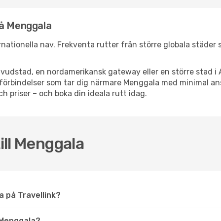
nå Menggala
ernationella nav. Frekventa rutter från större globala städer 
vudstad, en nordamerikansk gateway eller en större stad i 
ppsförbindelser som tar dig närmare Menggala med minimal a
och priser – och boka din ideala rutt idag.
till Menggala
la på Travellink?
 Menggala?