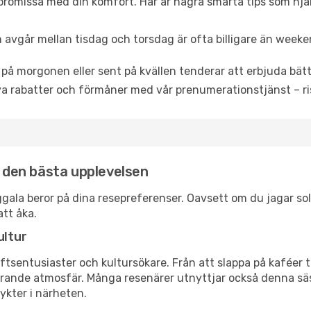
promissa med din komfort. Här är några smarta tips som hjälper
 avgår mellan tisdag och torsdag är ofta billigare än weeke
 på morgonen eller sent på kvällen tenderar att erbjuda bätt
a rabatter och förmåner med vår prenumerationstjänst – risk
r den bästa upplevelsen
enggala beror på dina resepreferenser. Oavsett om du jagar s
att åka.
ultur
tsentusiaster och kultursökare. Från att slappa på kaféer till
erande atmosfär. Många resenärer utnyttjar också denna säs
ykter i närheten.