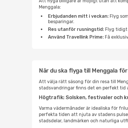
Att flyga billigare är möjligt utan att kom
Menggala:
Erbjudanden mitt i veckan:
Flyg som
besparingar.
Res utanför rusningstid:
Flyg tidigt
Använd Travellink Prime:
Få exklusiv
När du ska flyga till Menggala fö
Att välja rätt säsong för din resa till M
stadsvandringar finns det en perfekt tid 
Högtrafik: Solsken, festivaler och k
Varma vädermånader är idealiska för friluf
perfekta tiden att njuta av stadens puls
stadsdelar, landmärken och naturliga utfl