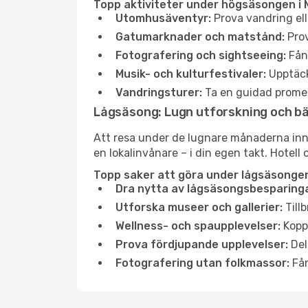
Topp aktiviteter under högsäsongen i 
Utomhusäventyr:
Prova vandring ell
Gatumarknader och matstånd:
Prov
Fotografering och sightseeing:
Fång
Musik- och kulturfestivaler:
Upptäck
Vandringsturer:
Ta en guidad promen
Lågsäsong: Lugn utforskning och b
Att resa under de lugnare månaderna inneb
en lokalinvånare – i din egen takt. Hotell 
Topp saker att göra under lågsäsongen
Dra nytta av lågsäsongsbesparinga
Utforska museer och gallerier:
Tillb
Wellness- och spaupplevelser:
Koppl
Prova fördjupande upplevelser:
Del
Fotografering utan folkmassor:
Fån