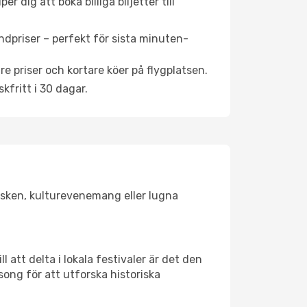
 dig att boka billiga biljetter till
ndpriser – perfekt för sista minuten-
re priser och kortare köer på flygplatsen.
fritt i 30 dagar.
olsken, kulturevenemang eller lugna
 att delta i lokala festivaler är det den
ong för att utforska historiska