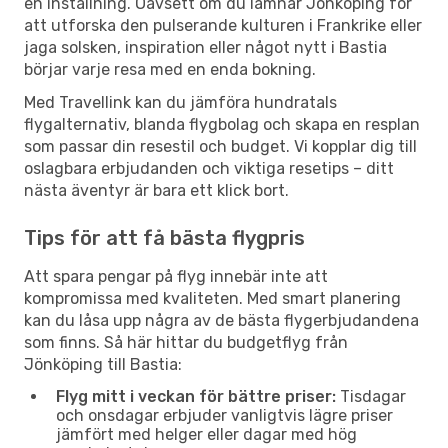
en inställning. Oavsett om du lämnar Jönköping för
att utforska den pulserande kulturen i Frankrike eller
jaga solsken, inspiration eller något nytt i Bastia
börjar varje resa med en enda bokning.
Med Travellink kan du jämföra hundratals
flygalternativ, blanda flygbolag och skapa en resplan
som passar din resestil och budget. Vi kopplar dig till
oslagbara erbjudanden och viktiga resetips – ditt
nästa äventyr är bara ett klick bort.
Tips för att få bästa flygpris
Att spara pengar på flyg innebär inte att
kompromissa med kvaliteten. Med smart planering
kan du låsa upp några av de bästa flygerbjudandena
som finns. Så här hittar du budgetflyg från
Jönköping till Bastia:
Flyg mitt i veckan för bättre priser:
Tisdagar
och onsdagar erbjuder vanligtvis lägre priser
jämfört med helger eller dagar med hög