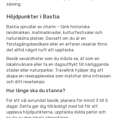
säsong.
Höjdpunkter i Bastia
Bastia sprudlar av charm – tänk historiska
landmärken, matmarknader, kulturfestivaler och
natursköna platser. Oavsett om du är en
förstagångsbesökare eller en erfaren resenär finns
det alltid något nytt att upptäcka.
Besök sevärdheter som du måste se, ät som en
lokalinvånare eller ta en dagsutflykt till närliggande
städer eller naturparker. Travellink hjälper dig att
skapa en reseupplevelse som matchar dina intressen
och ditt resetempo.
Hur länge ska du stanna?
För ett väl avrundat besök, planera för minst 3 till 5
dagar. Detta ger dig tillräckligt med tid för att
uppleva höjdpunkterna, upptäcka dolda pärlor och
njuta av den lokala atmosfären.