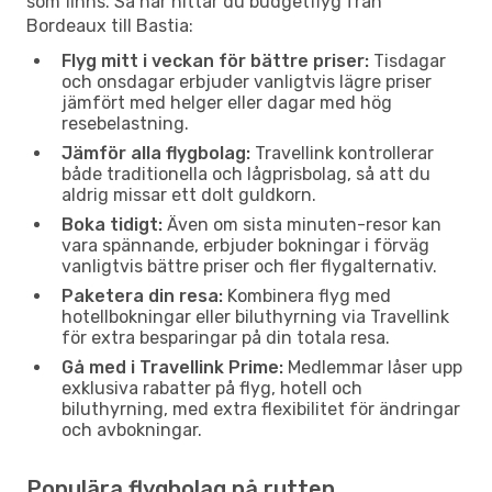
som finns. Så här hittar du budgetflyg från
Bordeaux till Bastia:
Flyg mitt i veckan för bättre priser:
Tisdagar
och onsdagar erbjuder vanligtvis lägre priser
jämfört med helger eller dagar med hög
resebelastning.
Jämför alla flygbolag:
Travellink kontrollerar
både traditionella och lågprisbolag, så att du
aldrig missar ett dolt guldkorn.
Boka tidigt:
Även om sista minuten-resor kan
vara spännande, erbjuder bokningar i förväg
vanligtvis bättre priser och fler flygalternativ.
Paketera din resa:
Kombinera flyg med
hotellbokningar eller biluthyrning via Travellink
för extra besparingar på din totala resa.
Gå med i Travellink Prime:
Medlemmar låser upp
exklusiva rabatter på flyg, hotell och
biluthyrning, med extra flexibilitet för ändringar
och avbokningar.
Populära flygbolag på rutten