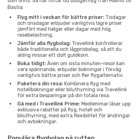
som finns. Så här hittar du budgetflyg från Malmö till
Bastia:
Flyg mitt i veckan för bättre priser:
Tisdagar
och onsdagar erbjuder vanligtvis lägre priser
jämfört med helger eller dagar med hög
resebelastning.
Jämför alla flygbolag:
Travellink kontrollerar
både traditionella och lågprisbolag, så att du
aldrig missar ett dolt guldkorn.
Boka tidigt:
Även om sista minuten-resor kan
vara spännande, erbjuder bokningar i förväg
vanligtvis bättre priser och fler flygalternativ.
Paketera din resa:
Kombinera flyg med
hotellbokningar eller biluthyrning via Travellink
för extra besparingar på din totala resa.
Gå med i Travellink Prime:
Medlemmar låser upp
exklusiva rabatter på flyg, hotell och
biluthyrning, med extra flexibilitet för ändringar
och avbokningar.
Populära flygbolag på rutten