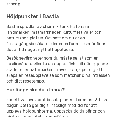
säsong.
Höjdpunkter i Bastia
Bastia sprudlar av charm – tänk historiska
landmärken, matmarknader, kulturfestivaler och
natursköna platser. Oavsett om du är en
förstagångsbesökare eller en erfaren resenär finns
det alltid något nytt att upptäcka.
Besök sevärdheter som du måste se, ät som en
lokalinvånare eller ta en dagsutflykt till närliggande
städer eller naturparker. Travellink hjälper dig att
skapa en reseupplevelse som matchar dina intressen
och ditt resetempo.
Hur länge ska du stanna?
För ett väl avrundat besök, planera för minst 3 till 5
dagar. Detta ger dig tillräckligt med tid för att
uppleva höjdpunkterna, upptäcka dolda pärlor och
njuta av den lokala atmosfären.