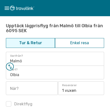
Upptäck lågprisflyg från Malmö till Olbia från
6095 SEK
Tur & Retur
Enkel resa
Varifrån?
Malmö
Vart?
Olbia
Resenärer
När?
1 vuxen
Direktflyg