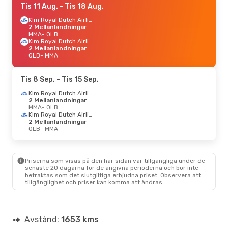
Tis 11 Aug.
- Tis 18 Aug.
Klm Royal Dutch Airlines
2 Mellanlandningar
MMA
- OLB
Klm Royal Dutch Airlines
2 Mellanlandningar
OLB
- MMA
Tis 8 Sep.
- Tis 15 Sep.
Klm Royal Dutch Airlines
2 Mellanlandningar
MMA
- OLB
Klm Royal Dutch Airlines
2 Mellanlandningar
OLB
- MMA
Priserna som visas på den här sidan var tillgängliga under de
senaste 20 dagarna för de angivna perioderna och bör inte
betraktas som det slutgiltiga erbjudna priset. Observera att
tillgänglighet och priser kan komma att ändras.
Avstånd:
1653 kms