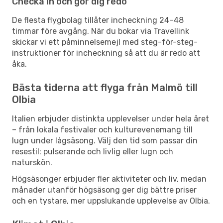
Checka in och gör dig redo
De flesta flygbolag tillåter incheckning 24–48
timmar före avgång. När du bokar via Travellink
skickar vi ett påminnelsemejl med steg-för-steg-
instruktioner för incheckning så att du är redo att
åka.
Bästa tiderna att flyga från Malmö till
Olbia
Italien erbjuder distinkta upplevelser under hela året
– från lokala festivaler och kulturevenemang till
lugn under lågsäsong. Välj den tid som passar din
resestil: pulserande och livlig eller lugn och
naturskön.
Högsäsonger erbjuder fler aktiviteter och liv, medan
månader utanför högsäsong ger dig bättre priser
och en tystare, mer uppslukande upplevelse av Olbia.