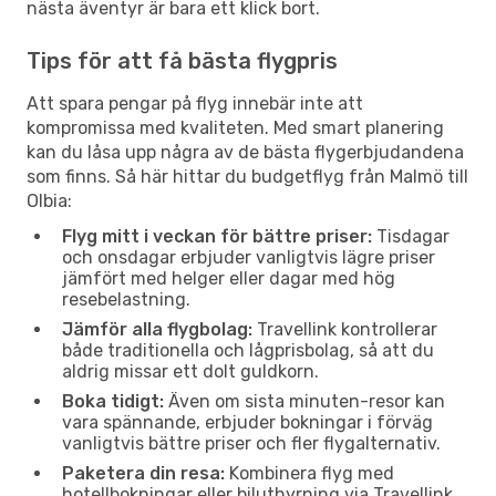
nästa äventyr är bara ett klick bort.
Tips för att få bästa flygpris
Att spara pengar på flyg innebär inte att
kompromissa med kvaliteten. Med smart planering
kan du låsa upp några av de bästa flygerbjudandena
som finns. Så här hittar du budgetflyg från Malmö till
Olbia:
Flyg mitt i veckan för bättre priser:
Tisdagar
och onsdagar erbjuder vanligtvis lägre priser
jämfört med helger eller dagar med hög
resebelastning.
Jämför alla flygbolag:
Travellink kontrollerar
både traditionella och lågprisbolag, så att du
aldrig missar ett dolt guldkorn.
Boka tidigt:
Även om sista minuten-resor kan
vara spännande, erbjuder bokningar i förväg
vanligtvis bättre priser och fler flygalternativ.
Paketera din resa:
Kombinera flyg med
hotellbokningar eller biluthyrning via Travellink