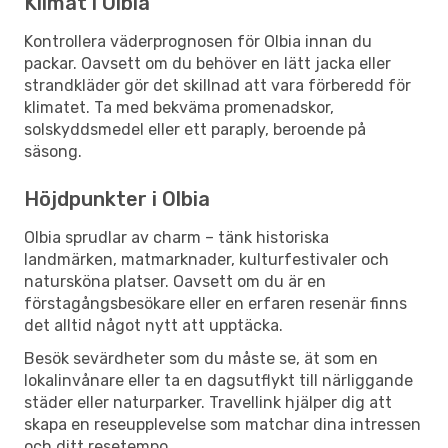
Klimat i Olbia
Kontrollera väderprognosen för Olbia innan du
packar. Oavsett om du behöver en lätt jacka eller
strandkläder gör det skillnad att vara förberedd för
klimatet. Ta med bekväma promenadskor,
solskyddsmedel eller ett paraply, beroende på
säsong.
Höjdpunkter i Olbia
Olbia sprudlar av charm – tänk historiska
landmärken, matmarknader, kulturfestivaler och
natursköna platser. Oavsett om du är en
förstagångsbesökare eller en erfaren resenär finns
det alltid något nytt att upptäcka.
Besök sevärdheter som du måste se, ät som en
lokalinvånare eller ta en dagsutflykt till närliggande
städer eller naturparker. Travellink hjälper dig att
skapa en reseupplevelse som matchar dina intressen
och ditt resetempo.