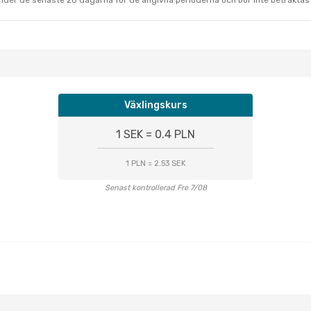
under de senaste 20 dagarna för de angivna perioderna och bör inte betraktas 
Växlingskurs
1 SEK = 0.4 PLN
1 PLN = 2.53 SEK
Senast kontrollerad Fre 7/08