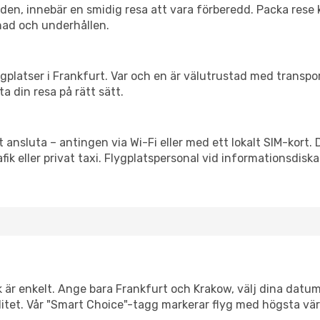
itiden, innebär en smidig resa att vara förberedd. Packa rese 
nad och underhållen.
flygplatser i Frankfurt. Var och en är välutrustad med transp
ta din resa på rätt sätt.
t ansluta – antingen via Wi-Fi eller med ett lokalt SIM-kort. 
afik eller privat taxi. Flygplatspersonal vid informationsdiska
k är enkelt. Ange bara Frankfurt och Krakow, välj dina datum 
xibilitet. Vår "Smart Choice"-tagg markerar flyg med högsta vä