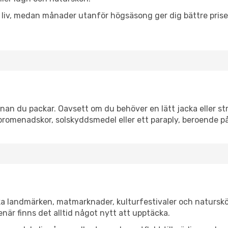
h liv, medan månader utanför högsäsong ger dig bättre pris
an du packar. Oavsett om du behöver en lätt jacka eller str
romenadskor, solskyddsmedel eller ett paraply, beroende p
ka landmärken, matmarknader, kulturfestivaler och naturskö
när finns det alltid något nytt att upptäcka.