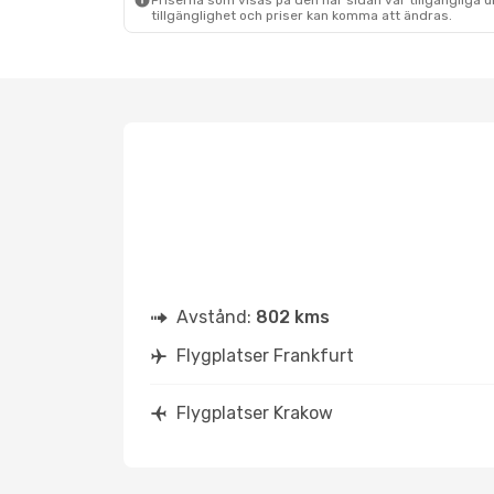
Priserna som visas på den här sidan var tillgängliga 
tillgänglighet och priser kan komma att ändras.
Avstånd:
802 kms
Flygplatser Frankfurt
Flygplatser Krakow