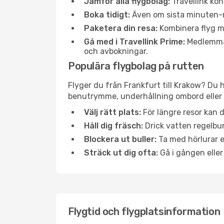
Jämför alla flygbolag:
Travellink kon
Boka tidigt:
Även om sista minuten-res
Paketera din resa:
Kombinera flyg me
Gå med i Travellink Prime:
Medlemmar 
och avbokningar.
Populära flygbolag på rutten
Flyger du från Frankfurt till Krakow? Du h
benutrymme, underhållning ombord eller b
Välj rätt plats:
För längre resor kan d
Håll dig fräsch:
Drick vatten regelbun
Blockera ut buller:
Ta med hörlurar el
Sträck ut dig ofta:
Gå i gången eller
Flygtid och flygplatsinformation