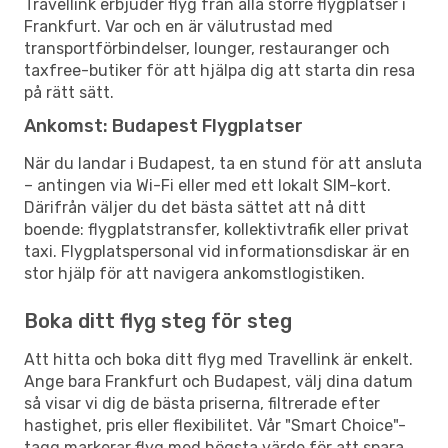
Travellink erbjuder flyg från alla större flygplatser i
Frankfurt. Var och en är välutrustad med
transportförbindelser, lounger, restauranger och
taxfree-butiker för att hjälpa dig att starta din resa
på rätt sätt.
Ankomst: Budapest Flygplatser
När du landar i Budapest, ta en stund för att ansluta
– antingen via Wi-Fi eller med ett lokalt SIM-kort.
Därifrån väljer du det bästa sättet att nå ditt
boende: flygplatstransfer, kollektivtrafik eller privat
taxi. Flygplatspersonal vid informationsdiskar är en
stor hjälp för att navigera ankomstlogistiken.
Boka ditt flyg steg för steg
Att hitta och boka ditt flyg med Travellink är enkelt.
Ange bara Frankfurt och Budapest, välj dina datum
så visar vi dig de bästa priserna, filtrerade efter
hastighet, pris eller flexibilitet. Vår "Smart Choice"-
tagg markerar flyg med högsta värde för att spara