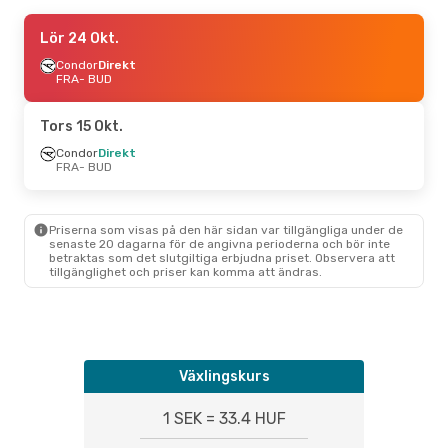
Tis 18 Aug.
Lör 24 Okt.
- Tis 25 Aug.
Lufthansa
Condor
Direkt
Direkt
FRA
FRA
- BUD
- BUD
Lufthansa
Direkt
BUD
- FRA
Tors 15 Okt.
Condor
Direkt
FRA
- BUD
Priserna som visas på den här sidan var tillgängliga under de
senaste 20 dagarna för de angivna perioderna och bör inte
betraktas som det slutgiltiga erbjudna priset. Observera att
tillgänglighet och priser kan komma att ändras.
Växlingskurs
1 SEK = 33.4 HUF