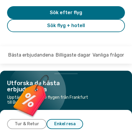
Sök efter flyg
Sök flyg + hotell
Bästa erbjudandena
Billigaste dagar
Vanliga frågor
Utforska de bästa
erbjudandena
Upptäck de billigaste flygen från Frankfurt
till Budapest
Tur & Retur
Enkel resa