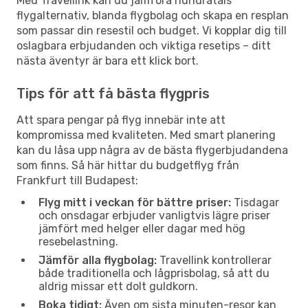
Med Travellink kan du jämföra hundratals
flygalternativ, blanda flygbolag och skapa en resplan
som passar din resestil och budget. Vi kopplar dig till
oslagbara erbjudanden och viktiga resetips – ditt
nästa äventyr är bara ett klick bort.
Tips för att få bästa flygpris
Att spara pengar på flyg innebär inte att
kompromissa med kvaliteten. Med smart planering
kan du låsa upp några av de bästa flygerbjudandena
som finns. Så här hittar du budgetflyg från
Frankfurt till Budapest:
Flyg mitt i veckan för bättre priser:
Tisdagar
och onsdagar erbjuder vanligtvis lägre priser
jämfört med helger eller dagar med hög
resebelastning.
Jämför alla flygbolag:
Travellink kontrollerar
både traditionella och lågprisbolag, så att du
aldrig missar ett dolt guldkorn.
Boka tidigt:
Även om sista minuten-resor kan