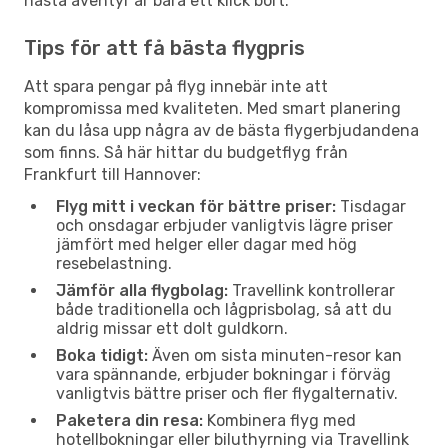
nästa äventyr är bara ett klick bort.
Tips för att få bästa flygpris
Att spara pengar på flyg innebär inte att
kompromissa med kvaliteten. Med smart planering
kan du låsa upp några av de bästa flygerbjudandena
som finns. Så här hittar du budgetflyg från
Frankfurt till Hannover:
Flyg mitt i veckan för bättre priser:
Tisdagar
och onsdagar erbjuder vanligtvis lägre priser
jämfört med helger eller dagar med hög
resebelastning.
Jämför alla flygbolag:
Travellink kontrollerar
både traditionella och lågprisbolag, så att du
aldrig missar ett dolt guldkorn.
Boka tidigt:
Även om sista minuten-resor kan
vara spännande, erbjuder bokningar i förväg
vanligtvis bättre priser och fler flygalternativ.
Paketera din resa:
Kombinera flyg med
hotellbokningar eller biluthyrning via Travellink