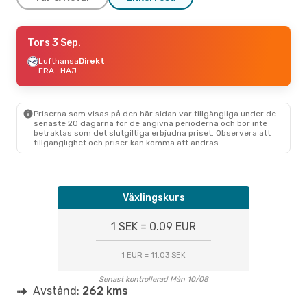
Lör 12 Sep.
Tors 3 Sep.
- Sön 13 Sep.
Lufthansa
Lufthansa
Direkt
Direkt
FRA
FRA
- HAJ
- HAJ
Lufthansa
Direkt
HAJ
- FRA
Priserna som visas på den här sidan var tillgängliga under de
senaste 20 dagarna för de angivna perioderna och bör inte
betraktas som det slutgiltiga erbjudna priset. Observera att
tillgänglighet och priser kan komma att ändras.
Växlingskurs
1 SEK = 0.09 EUR
1 EUR = 11.03 SEK
Senast kontrollerad Mån 10/08
Avstånd:
262 kms