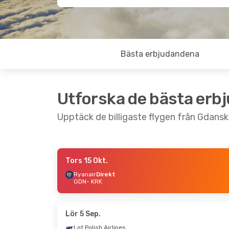
Bästa erbjudandena
Utforska de bästa erb
Upptäck de billigaste flygen från Gdansk 
Tors 15 Okt.
Tis 1 Sep.
- Ons 9 Sep.
Tors 17 Sep.
Ryanair
Direkt
GDN
- KRK
Ryanair
Direkt
Ryanair
Dire
GDN
- KRK
GDN
- KRK
Ryanair
Direkt
Ryanair
Dire
KRK
- GDN
KRK
- GDN
Lör 5 Sep.
Lot Polish Airlines