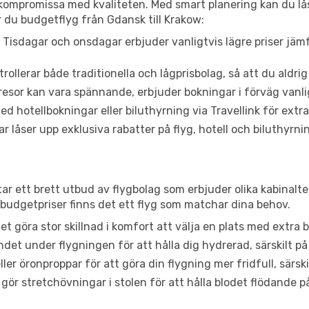
t kompromissa med kvaliteten. Med smart planering kan du l
 du budgetflyg från Gdansk till Krakow:
Tisdagar och onsdagar erbjuder vanligtvis lägre priser jäm
trollerar både traditionella och lågprisbolag, så att du aldrig
or kan vara spännande, erbjuder bokningar i förväg vanligtv
d hotellbokningar eller biluthyrning via Travellink för extra
låser upp exklusiva rabatter på flyg, hotell och biluthyrnin
tar ett brett utbud av flygbolag som erbjuder olika kabinalt
udgetpriser finns det ett flyg som matchar dina behov.
et göra stor skillnad i komfort att välja en plats med extr
det under flygningen för att hålla dig hydrerad, särskilt på 
ler öronproppar för att göra din flygning mer fridfull, särski
 gör stretchövningar i stolen för att hålla blodet flödande p