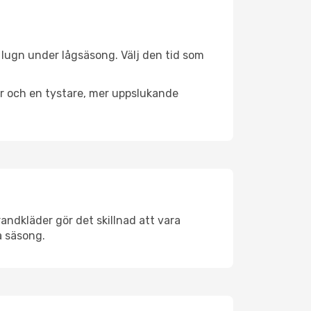
l lugn under lågsäsong. Välj den tid som
er och en tystare, mer uppslukande
andkläder gör det skillnad att vara
å säsong.