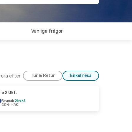
Vanliga frågor
trera efter
Tur & Retur
Enkel resa
re 2 Okt.
Ryanair
Direkt
GDN
- KRK