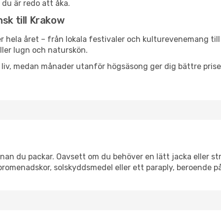
 du är redo att åka.
sk till Krakow
r hela året – från lokala festivaler och kulturevenemang til
eller lugn och naturskön.
h liv, medan månader utanför högsäsong ger dig bättre pris
an du packar. Oavsett om du behöver en lätt jacka eller str
romenadskor, solskyddsmedel eller ett paraply, beroende p