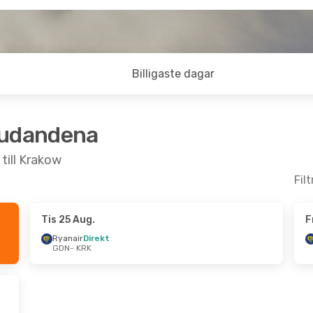
Billigaste dagar
judandena
till Krakow
Fil
Tis 25 Aug.
F
- Mån 21 Sep.
Tis 18 Aug.
- Tors 27 Aug.
Ryanair
Direkt
GDN
- KRK
kt
Ryanair
Direkt
GDN
- KRK
kt
Ryanair
Direkt
KRK
- GDN