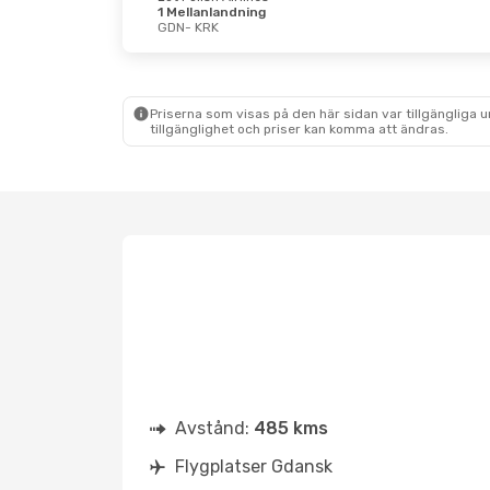
1 Mellanlandning
Lör 17 Okt.
- Tis 20 Okt.
GDN
- KRK
Ryanair
Direkt
GDN
- KRK
Ryanair
Direkt
KRK
- GDN
Priserna som visas på den här sidan var tillgängliga 
tillgänglighet och priser kan komma att ändras.
Avstånd:
485 kms
Flygplatser Gdansk