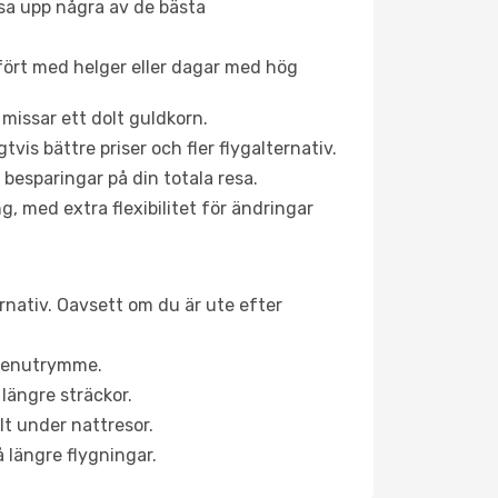
åsa upp några av de bästa
fört med helger eller dagar med hög
 missar ett dolt guldkorn.
is bättre priser och fler flygalternativ.
 besparingar på din totala resa.
g, med extra flexibilitet för ändringar
ernativ. Oavsett om du är ute efter
a benutrymme.
längre sträckor.
lt under nattresor.
å längre flygningar.