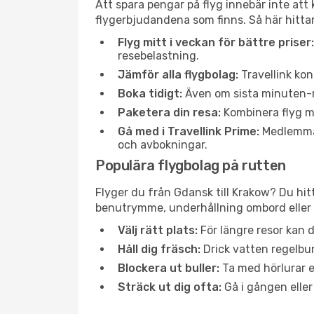
Att spara pengar på flyg innebär inte at
flygerbjudandena som finns. Så här hittar
Flyg mitt i veckan för bättre priser:
resebelastning.
Jämför alla flygbolag:
Travellink kon
Boka tidigt:
Även om sista minuten-res
Paketera din resa:
Kombinera flyg me
Gå med i Travellink Prime:
Medlemmar 
och avbokningar.
Populära flygbolag på rutten
Flyger du från Gdansk till Krakow? Du hit
benutrymme, underhållning ombord eller b
Välj rätt plats:
För längre resor kan d
Håll dig fräsch:
Drick vatten regelbun
Blockera ut buller:
Ta med hörlurar el
Sträck ut dig ofta:
Gå i gången eller