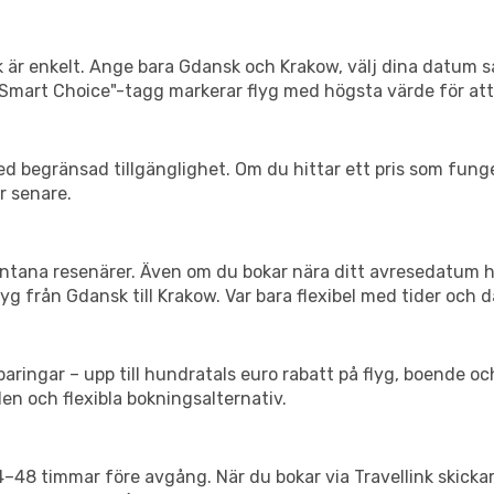
k är enkelt. Ange bara Gdansk och Krakow, välj dina datum så 
Vår "Smart Choice"-tagg markerar flyg med högsta värde för at
d begränsad tillgänglighet. Om du hittar ett pris som funger
r senare.
spontana resenärer. Även om du bokar nära ditt avresedatum 
g från Gdansk till Krakow. Var bara flexibel med tider och d
ringar – upp till hundratals euro rabatt på flyg, boende o
en och flexibla bokningsalternativ.
24–48 timmar före avgång. När du bokar via Travellink skick