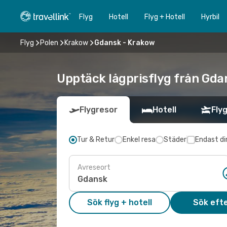
Flyg
Hotell
Flyg + Hotell
Hyrbil
Flyg
Polen
Krakow
Gdansk - Krakow
Upptäck lågprisflyg från Gdan
Flygresor
Hotell
Flyg
Tur & Retur
Enkel resa
Städer
Endast di
Avreseort
Sök flyg + hotell
Sök efte