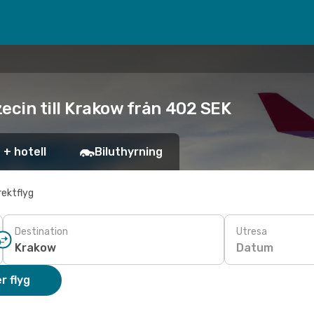
ecin till Krakow från 402 SEK
 + hotell
Biluthyrning
rektflyg
Destination
Utresa
Datum
r flyg