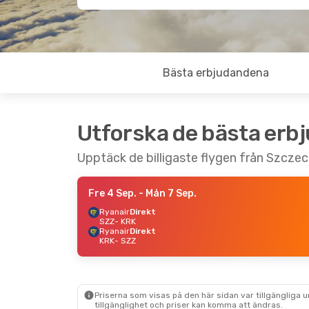
Bästa erbjudandena
Utforska de bästa erb
Upptäck de billigaste flygen från Szczeci
Fre 4 Sep.
- Mån 7 Sep.
Ryanair
Direkt
SZZ
- KRK
Ryanair
Direkt
KRK
- SZZ
Priserna som visas på den här sidan var tillgängliga 
tillgänglighet och priser kan komma att ändras.