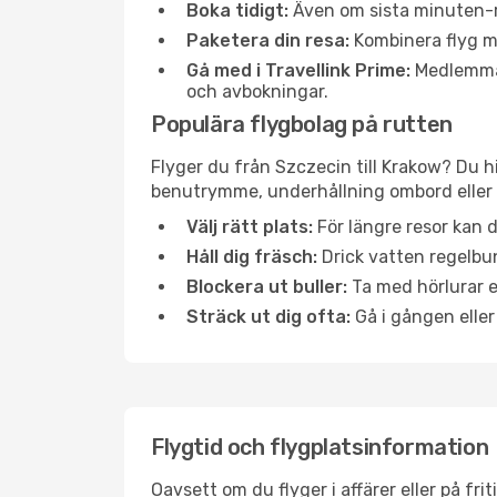
Boka tidigt:
Även om sista minuten-res
Paketera din resa:
Kombinera flyg me
Gå med i Travellink Prime:
Medlemmar 
och avbokningar.
Populära flygbolag på rutten
Flyger du från Szczecin till Krakow? Du h
benutrymme, underhållning ombord eller b
Välj rätt plats:
För längre resor kan d
Håll dig fräsch:
Drick vatten regelbun
Blockera ut buller:
Ta med hörlurar el
Sträck ut dig ofta:
Gå i gången eller
Flygtid och flygplatsinformation
Oavsett om du flyger i affärer eller på fr