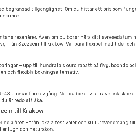
d begränsad tillgänglighet. Om du hittar ett pris som funger
r senare.
spontana resenärer. Även om du bokar nära ditt avresedatum 
g från Szczecin till Krakow. Var bara flexibel med tider och 
ringar – upp till hundratals euro rabatt på flyg, boende o
en och flexibla bokningsalternativ.
24–48 timmar före avgång. När du bokar via Travellink skick
 du är redo att åka.
ecin till Krakow
r hela året – från lokala festivaler och kulturevenemang til
eller lugn och naturskön.