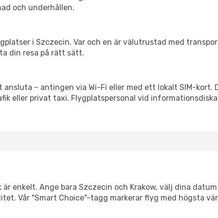
nad och underhållen.
flygplatser i Szczecin. Var och en är välutrustad med transpo
ta din resa på rätt sätt.
t ansluta – antingen via Wi-Fi eller med ett lokalt SIM-kort. 
afik eller privat taxi. Flygplatspersonal vid informationsdiska
k är enkelt. Ange bara Szczecin och Krakow, välj dina datum s
xibilitet. Vår "Smart Choice"-tagg markerar flyg med högsta vä