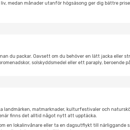
h liv, medan månader utanför högsäsong ger dig bättre pris
an du packar. Oavsett om du behöver en lätt jacka eller str
romenadskor, solskyddsmedel eller ett paraply, beroende p
ka landmärken, matmarknader, kulturfestivaler och naturskö
när finns det alltid något nytt att upptäcka.
en lokalinvånare eller ta en dagsutflykt till närliggande st