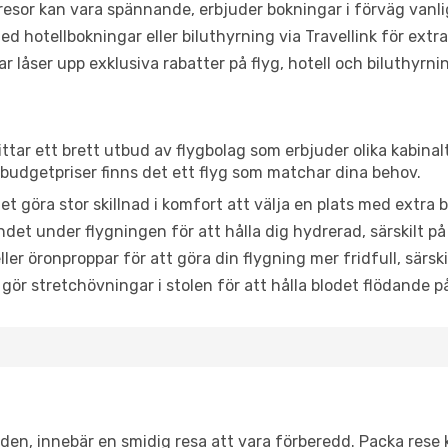
or kan vara spännande, erbjuder bokningar i förväg vanligtv
d hotellbokningar eller biluthyrning via Travellink för extra
låser upp exklusiva rabatter på flyg, hotell och biluthyrnin
ittar ett brett utbud av flygbolag som erbjuder olika kabinal
udgetpriser finns det ett flyg som matchar dina behov.
et göra stor skillnad i komfort att välja en plats med extr
det under flygningen för att hålla dig hydrerad, särskilt på 
ler öronproppar för att göra din flygning mer fridfull, särski
 gör stretchövningar i stolen för att hålla blodet flödande p
itiden, innebär en smidig resa att vara förberedd. Packa rese 