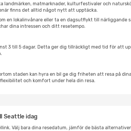
ska landmärken, matmarknader, kulturfestivaler och natursk
när finns det alltid något nytt att upptäcka.
en lokalinvånare eller ta en dagsutflykt till närliggande st
har dina intressen och ditt resetempo.
nst 3 till 5 dagar. Detta ger dig tillräckligt med tid för at
.
ortom staden kan hyra en bil ge dig friheten att resa på dina 
flexibilitet och komfort under hela din resa.
l Seattle idag
llink. Välj bara dina resedatum, jämför de bästa alternative