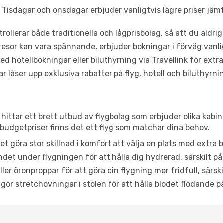
Tisdagar och onsdagar erbjuder vanligtvis lägre priser jäm
trollerar både traditionella och lågprisbolag, så att du aldrig
or kan vara spännande, erbjuder bokningar i förväg vanligtv
d hotellbokningar eller biluthyrning via Travellink för extra
låser upp exklusiva rabatter på flyg, hotell och biluthyrnin
 hittar ett brett utbud av flygbolag som erbjuder olika kabin
udgetpriser finns det ett flyg som matchar dina behov.
et göra stor skillnad i komfort att välja en plats med extr
det under flygningen för att hålla dig hydrerad, särskilt på 
ler öronproppar för att göra din flygning mer fridfull, särski
 gör stretchövningar i stolen för att hålla blodet flödande p