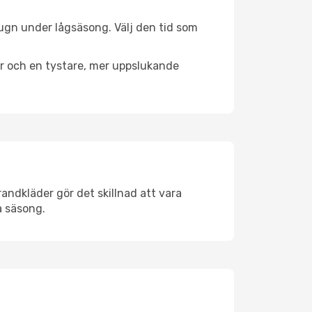
lugn under lågsäsong. Välj den tid som
er och en tystare, mer uppslukande
andkläder gör det skillnad att vara
å säsong.