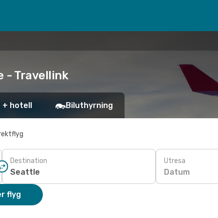
 - Travellink
 + hotell
Biluthyrning
rektflyg
Destination
Utresa
Datum
r flyg