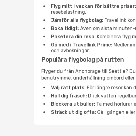
Flyg mitt i veckan för bättre priser:
resebelastning.
Jämför alla flygbolag:
Travellink kon
Boka tidigt:
Även om sista minuten-res
Paketera din resa:
Kombinera flyg me
Gå med i Travellink Prime:
Medlemmar 
och avbokningar.
Populära flygbolag på rutten
Flyger du från Anchorage till Seattle? Du
benutrymme, underhållning ombord eller b
Välj rätt plats:
För längre resor kan d
Håll dig fräsch:
Drick vatten regelbun
Blockera ut buller:
Ta med hörlurar el
Sträck ut dig ofta:
Gå i gången eller