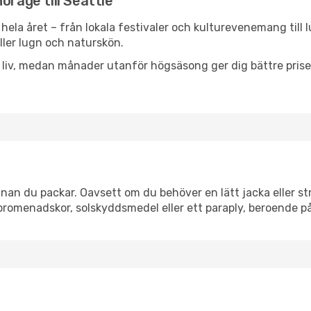
orage till Seattle
hela året – från lokala festivaler och kulturevenemang till 
eller lugn och naturskön.
h liv, medan månader utanför högsäsong ger dig bättre pris
nan du packar. Oavsett om du behöver en lätt jacka eller str
romenadskor, solskyddsmedel eller ett paraply, beroende p