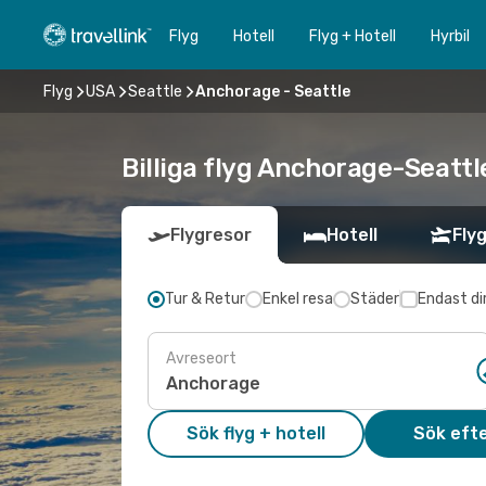
Flyg
Hotell
Flyg + Hotell
Hyrbil
Flyg
USA
Seattle
Anchorage - Seattle
Billiga flyg Anchorage-Seattle
Flygresor
Hotell
Flyg
Tur & Retur
Enkel resa
Städer
Endast di
Avreseort
Sök flyg + hotell
Sök efte