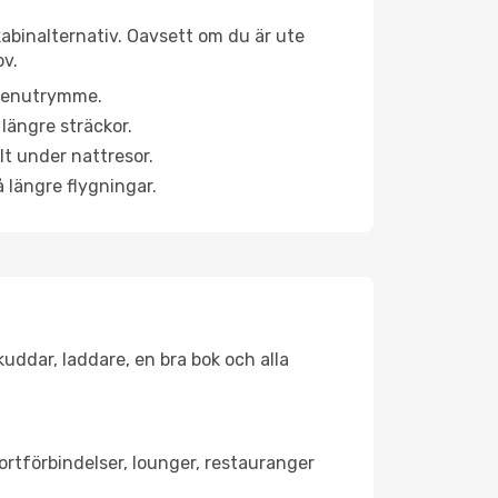
kabinalternativ. Oavsett om du är ute
ov.
a benutrymme.
längre sträckor.
lt under nattresor.
å längre flygningar.
kuddar, laddare, en bra bok och alla
portförbindelser, lounger, restauranger