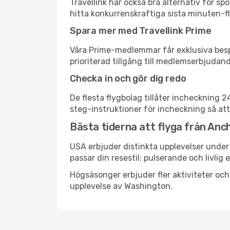
Travellink har också bra alternativ för 
hitta konkurrenskraftiga sista minuten-fl
Spara mer med Travellink Prime
Våra Prime-medlemmar får exklusiva bespa
prioriterad tillgång till medlemserbjudand
Checka in och gör dig redo
De flesta flygbolag tillåter incheckning 
steg-instruktioner för incheckning så att
Bästa tiderna att flyga från Anc
USA erbjuder distinkta upplevelser under 
passar din resestil: pulserande och livlig 
Högsäsonger erbjuder fler aktiviteter oc
upplevelse av Washington.