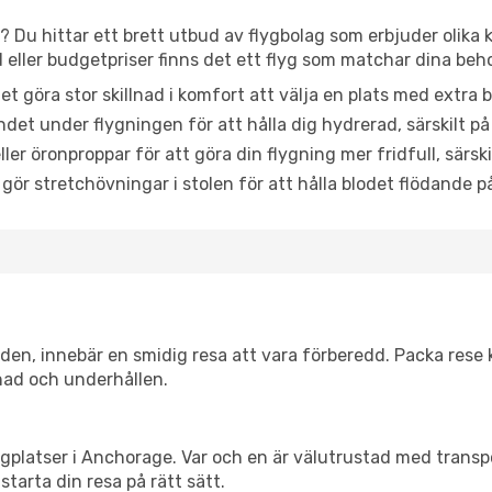
 Du hittar ett brett utbud av flygbolag som erbjuder olika 
ller budgetpriser finns det ett flyg som matchar dina beh
et göra stor skillnad i komfort att välja en plats med extr
det under flygningen för att hålla dig hydrerad, särskilt på 
ler öronproppar för att göra din flygning mer fridfull, särski
 gör stretchövningar i stolen för att hålla blodet flödande p
itiden, innebär en smidig resa att vara förberedd. Packa rese 
nad och underhållen.
flygplatser i Anchorage. Var och en är välutrustad med trans
starta din resa på rätt sätt.