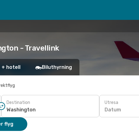
gton - Travellink
 + hotell
Biluthyrning
rektflyg
Destination
Utresa
Datum
r flyg