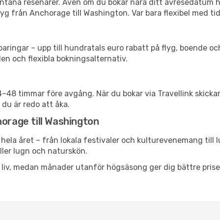
spontana resenärer. Även om du bokar nära ditt avresedatum 
yg från Anchorage till Washington. Var bara flexibel med tid
ringar – upp till hundratals euro rabatt på flyg, boende o
en och flexibla bokningsalternativ.
24–48 timmar före avgång. När du bokar via Travellink skick
 du är redo att åka.
horage till Washington
hela året – från lokala festivaler och kulturevenemang till 
eller lugn och naturskön.
h liv, medan månader utanför högsäsong ger dig bättre pris