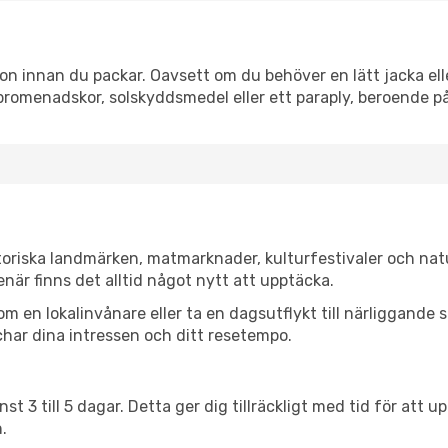
 innan du packar. Oavsett om du behöver en lätt jacka eller
romenadskor, solskyddsmedel eller ett paraply, beroende p
oriska landmärken, matmarknader, kulturfestivaler och nat
när finns det alltid något nytt att upptäcka.
en lokalinvånare eller ta en dagsutflykt till närliggande st
har dina intressen och ditt resetempo.
nst 3 till 5 dagar. Detta ger dig tillräckligt med tid för at
.