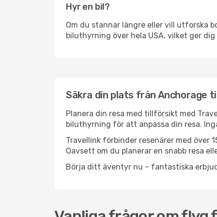
Hyr en bil?
Om du stannar längre eller vill utforska b
biluthyrning över hela USA, vilket ger dig 
Säkra din plats från Anchorage ti
Planera din resa med tillförsikt med Trave
biluthyrning för att anpassa din resa. In
Travellink förbinder resenärer med över 15
Oavsett om du planerar en snabb resa eller
Börja ditt äventyr nu – fantastiska erbjud
Vanliga frågor om flyg