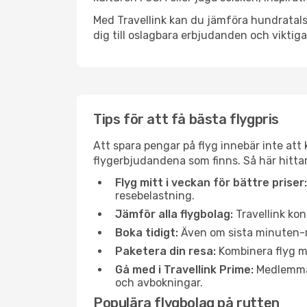
Med Travellink kan du jämföra hundratals 
dig till oslagbara erbjudanden och viktiga 
Tips för att få bästa flygpris
Att spara pengar på flyg innebär inte at
flygerbjudandena som finns. Så här hitta
Flyg mitt i veckan för bättre priser:
resebelastning.
Jämför alla flygbolag:
Travellink kon
Boka tidigt:
Även om sista minuten-res
Paketera din resa:
Kombinera flyg me
Gå med i Travellink Prime:
Medlemmar 
och avbokningar.
Populära flygbolag på rutten