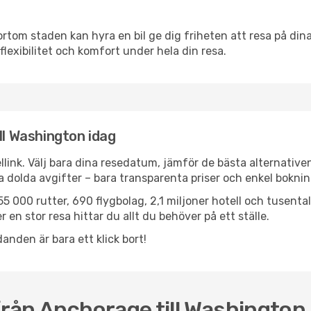
ortom staden kan hyra en bil ge dig friheten att resa på dina 
flexibilitet och komfort under hela din resa.
ll Washington idag
llink. Välj bara dina resedatum, jämför de bästa alternative
ga dolda avgifter – bara transparenta priser och enkel boknin
5 000 rutter, 690 flygbolag, 2,1 miljoner hotell och tusenta
 en stor resa hittar du allt du behöver på ett ställe.
anden är bara ett klick bort!
 från Anchorage till Washington