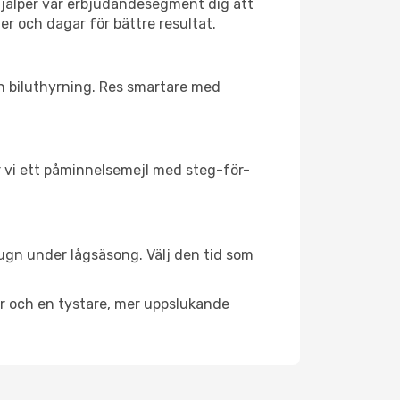
hjälper vår erbjudandesegment dig att
er och dagar för bättre resultat.
ch biluthyrning. Res smartare med
ar vi ett påminnelsemejl med steg-för-
lugn under lågsäsong. Välj den tid som
er och en tystare, mer uppslukande