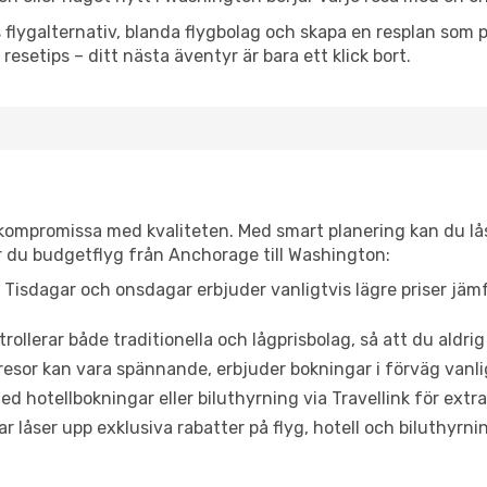
flygalternativ, blanda flygbolag och skapa en resplan som pa
resetips – ditt nästa äventyr är bara ett klick bort.
t kompromissa med kvaliteten. Med smart planering kan du l
r du budgetflyg från Anchorage till Washington:
Tisdagar och onsdagar erbjuder vanligtvis lägre priser jäm
trollerar både traditionella och lågprisbolag, så att du aldrig
or kan vara spännande, erbjuder bokningar i förväg vanligtv
d hotellbokningar eller biluthyrning via Travellink för extra
låser upp exklusiva rabatter på flyg, hotell och biluthyrnin