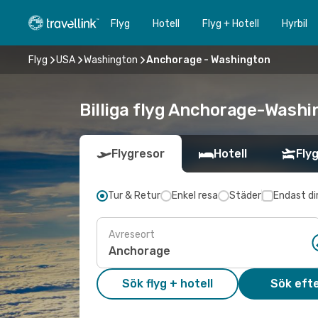
Flyg
Hotell
Flyg + Hotell
Hyrbil
Flyg
USA
Washington
Anchorage - Washington
Billiga flyg Anchorage-Washin
Flygresor
Hotell
Flyg
Tur & Retur
Enkel resa
Städer
Endast di
Avreseort
Sök flyg + hotell
Sök efte