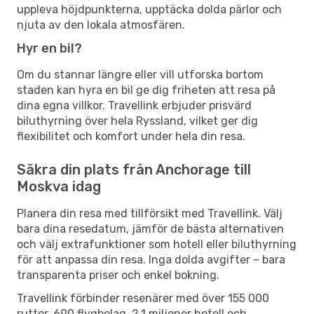
uppleva höjdpunkterna, upptäcka dolda pärlor och
njuta av den lokala atmosfären.
Hyr en bil?
Om du stannar längre eller vill utforska bortom
staden kan hyra en bil ge dig friheten att resa på
dina egna villkor. Travellink erbjuder prisvärd
biluthyrning över hela Ryssland, vilket ger dig
flexibilitet och komfort under hela din resa.
Säkra din plats från Anchorage till
Moskva idag
Planera din resa med tillförsikt med Travellink. Välj
bara dina resedatum, jämför de bästa alternativen
och välj extrafunktioner som hotell eller biluthyrning
för att anpassa din resa. Inga dolda avgifter – bara
transparenta priser och enkel bokning.
Travellink förbinder resenärer med över 155 000
rutter, 690 flygbolag, 2,1 miljoner hotell och