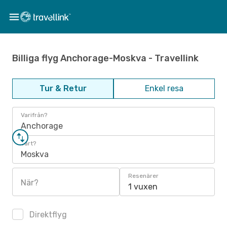
Billiga flyg Anchorage-Moskva - Travellink
Tur & Retur
Enkel resa
Varifrån?
Anchorage
Vart?
Moskva
Resenärer
När?
1 vuxen
Direktflyg