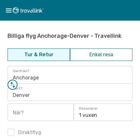
Billiga flyg Anchorage-Denver - Travellink
Tur & Retur
Enkel resa
Varifrån?
Anchorage
Vart?
Denver
Resenärer
När?
1 vuxen
Direktflyg