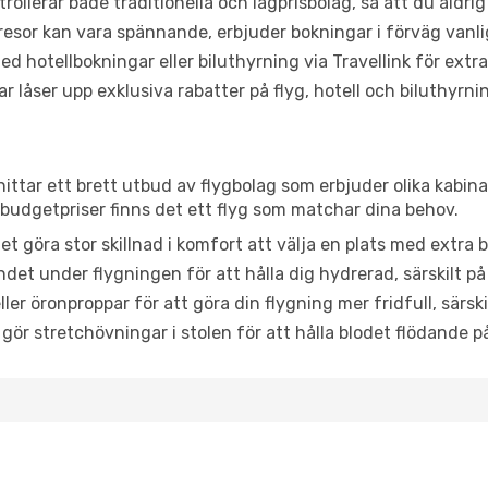
trollerar både traditionella och lågprisbolag, så att du aldrig
or kan vara spännande, erbjuder bokningar i förväg vanligtv
d hotellbokningar eller biluthyrning via Travellink för extra
låser upp exklusiva rabatter på flyg, hotell och biluthyrnin
hittar ett brett utbud av flygbolag som erbjuder olika kabin
udgetpriser finns det ett flyg som matchar dina behov.
et göra stor skillnad i komfort att välja en plats med extr
det under flygningen för att hålla dig hydrerad, särskilt på 
ler öronproppar för att göra din flygning mer fridfull, särski
 gör stretchövningar i stolen för att hålla blodet flödande p