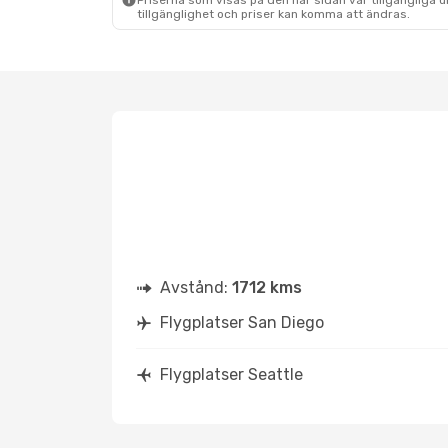
Priserna som visas på den här sidan var tillgängliga 
tillgänglighet och priser kan komma att ändras.
Avstånd:
1712 kms
Flygplatser San Diego
Flygplatser Seattle