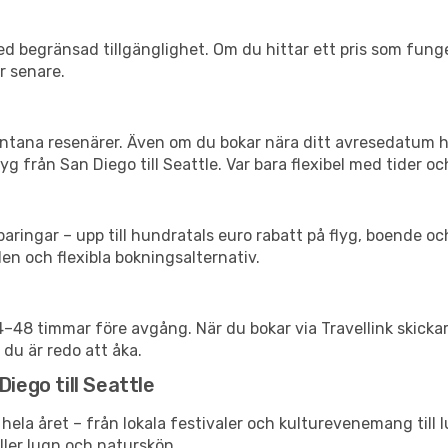
d begränsad tillgänglighet. Om du hittar ett pris som funger
r senare.
spontana resenärer. Även om du bokar nära ditt avresedatum 
g från San Diego till Seattle. Var bara flexibel med tider oc
ringar – upp till hundratals euro rabatt på flyg, boende o
en och flexibla bokningsalternativ.
24–48 timmar före avgång. När du bokar via Travellink skick
 du är redo att åka.
iego till Seattle
hela året – från lokala festivaler och kulturevenemang till 
eller lugn och naturskön.