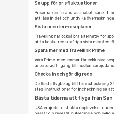
Se upp för prisfluktuationer
Priserna kan förändras snabbt, särskilt me
att låsa in det och undvika överraskninga
Sista minuten-reseplaner
Travellink har också bra alternativ för 
hitta konkurrenskraftiga sista minuten-fly
Spara mer med Travellink Prime
Våra Prime-medlemmar får exklusiva bespa
prioriterad tillgång till medlemserbjudand
Checka in och gör dig redo
De flesta flygbolag tillåter incheckning 
steg-instruktioner för incheckning så att
Bästa tiderna att flyga från San D
USA erbjuder distinkta upplevelser under 
passar din resestil: pulserande och livlig 