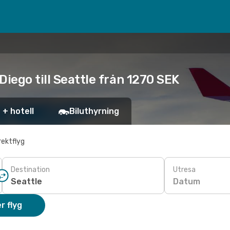
Diego till Seattle från 1270 SEK
 + hotell
Biluthyrning
rektflyg
Destination
Utresa
Datum
r flyg