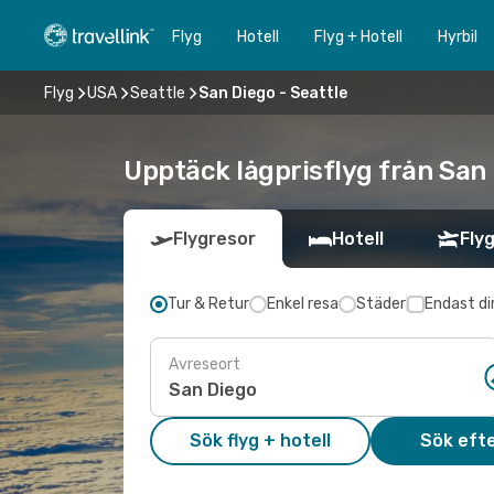
Flyg
Hotell
Flyg + Hotell
Hyrbil
Flyg
USA
Seattle
San Diego - Seattle
Upptäck lågprisflyg från San 
Flygresor
Hotell
Flyg
Tur & Retur
Enkel resa
Städer
Endast di
Avreseort
Sök flyg + hotell
Sök efte