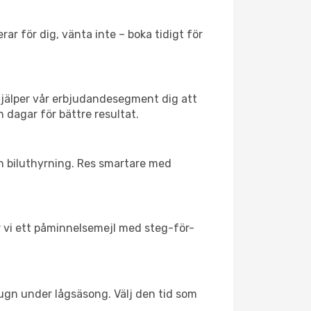
ar för dig, vänta inte – boka tidigt för
hjälper vår erbjudandesegment dig att
h dagar för bättre resultat.
ch biluthyrning. Res smartare med
ar vi ett påminnelsemejl med steg-för-
lugn under lågsäsong. Välj den tid som