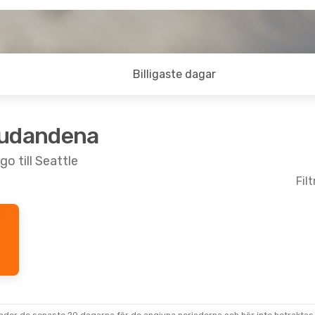
Billigaste dagar
judandena
o till Seattle
Fil
ön 27 Sep.
Direkt
Direkt