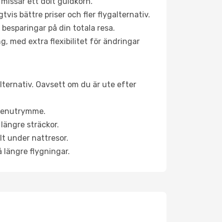
 missar ett dolt guldkorn.
is bättre priser och fler flygalternativ.
 besparingar på din totala resa.
g, med extra flexibilitet för ändringar
alternativ. Oavsett om du är ute efter
a benutrymme.
längre sträckor.
lt under nattresor.
å längre flygningar.