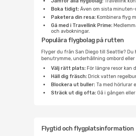
Jämför alla flygbolag:
Travellink kon
Boka tidigt:
Även om sista minuten-res
Paketera din resa:
Kombinera flyg me
Gå med i Travellink Prime:
Medlemmar 
och avbokningar.
Populära flygbolag på rutten
Flyger du från San Diego till Seattle? Du 
benutrymme, underhållning ombord eller b
Välj rätt plats:
För längre resor kan d
Håll dig fräsch:
Drick vatten regelbun
Blockera ut buller:
Ta med hörlurar el
Sträck ut dig ofta:
Gå i gången eller
Flygtid och flygplatsinformation