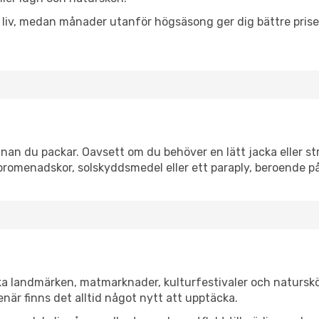
h liv, medan månader utanför högsäsong ger dig bättre pris
nan du packar. Oavsett om du behöver en lätt jacka eller str
romenadskor, solskyddsmedel eller ett paraply, beroende p
ska landmärken, matmarknader, kulturfestivaler och natursk
när finns det alltid något nytt att upptäcka.