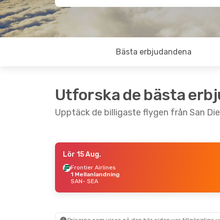
Bästa erbjudandena
Utforska de bästa erb
Upptäck de billigaste flygen från San Dieg
Lör 15 Aug.
Sön 30 Aug.
- Tis 1 Sep.
Fre 25 Sep.
- S
Frontier Airlines
1 Mellanlandning
Alaska Airlines
Direkt
Alaska Airlines
SAN
- SEA
SAN
- SEA
SAN
- SEA
Alaska Airlines
Direkt
Alaska Airlines
SEA
- SAN
SEA
- SAN