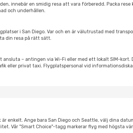
itiden, innebär en smidig resa att vara förberedd. Packa rese 
nad och underhållen.
flygplatser i San Diego. Var och en är välutrustad med transp
ta din resa på rätt sätt.
t ansluta – antingen via Wi-Fi eller med ett lokalt SIM-kort.
afik eller privat taxi. Flygplatspersonal vid informationsdiska
k är enkelt. Ange bara San Diego och Seattle, välj dina datum
xibilitet. Vår "Smart Choice"-tagg markerar flyg med högsta vä