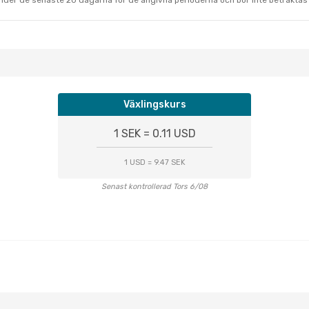
under de senaste 20 dagarna för de angivna perioderna och bör inte betraktas 
Växlingskurs
1 SEK = 0.11 USD
1 USD = 9.47 SEK
Senast kontrollerad Tors 6/08