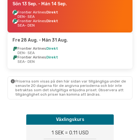
Sön 13 Sep.
- Mån 14 Sep.
Frontier Airlines
Direkt
DEN
- SEA
Frontier Airlines
Direkt
SEA
- DEN
Fre 28 Aug.
- Mån 31 Aug.
Frontier Airlines
Direkt
DEN
- SEA
Frontier Airlines
Direkt
SEA
- DEN
Priserna som visas på den här sidan var tillgängliga under de
senaste 20 dagarna för de angivna perioderna och bör inte
betraktas som det slutgiltiga erbjudna priset. Observera att
tillgänglighet och priser kan komma att ändras.
Växlingskurs
1 SEK = 0.11 USD