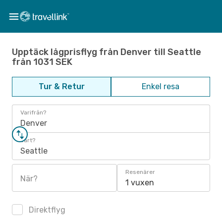
Upptäck lågprisflyg från Denver till Seattle
från 1031 SEK
Tur & Retur
Enkel resa
Varifrån?
Denver
Vart?
Seattle
Resenärer
När?
1 vuxen
Direktflyg