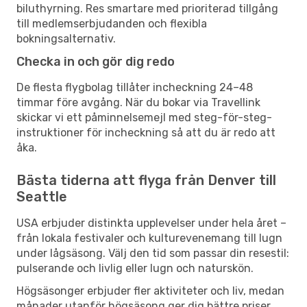
biluthyrning. Res smartare med prioriterad tillgång
till medlemserbjudanden och flexibla
bokningsalternativ.
Checka in och gör dig redo
De flesta flygbolag tillåter incheckning 24–48
timmar före avgång. När du bokar via Travellink
skickar vi ett påminnelsemejl med steg-för-steg-
instruktioner för incheckning så att du är redo att
åka.
Bästa tiderna att flyga från Denver till
Seattle
USA erbjuder distinkta upplevelser under hela året –
från lokala festivaler och kulturevenemang till lugn
under lågsäsong. Välj den tid som passar din resestil:
pulserande och livlig eller lugn och naturskön.
Högsäsonger erbjuder fler aktiviteter och liv, medan
månader utanför högsäsong ger dig bättre priser