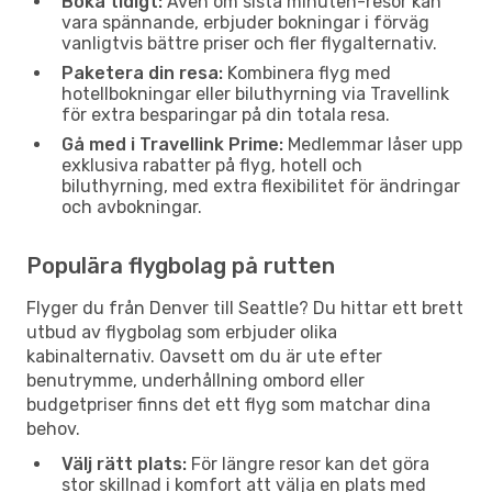
Boka tidigt:
Även om sista minuten-resor kan
vara spännande, erbjuder bokningar i förväg
vanligtvis bättre priser och fler flygalternativ.
Paketera din resa:
Kombinera flyg med
hotellbokningar eller biluthyrning via Travellink
för extra besparingar på din totala resa.
Gå med i Travellink Prime:
Medlemmar låser upp
exklusiva rabatter på flyg, hotell och
biluthyrning, med extra flexibilitet för ändringar
och avbokningar.
Populära flygbolag på rutten
Flyger du från Denver till Seattle? Du hittar ett brett
utbud av flygbolag som erbjuder olika
kabinalternativ. Oavsett om du är ute efter
benutrymme, underhållning ombord eller
budgetpriser finns det ett flyg som matchar dina
behov.
Välj rätt plats:
För längre resor kan det göra
stor skillnad i komfort att välja en plats med