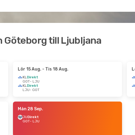
n Göteborg till Ljubljana
Lör 15 Aug.
- Tis 18 Aug.
L
KL
Direkt
GOT
- LJU
KL
Direkt
LJU
- GOT
Mån 28 Sep.
JU
Direkt
GOT
- LJU