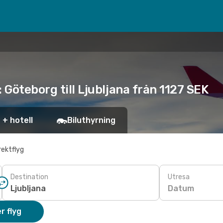
 Göteborg till Ljubljana från 1127 SEK
 + hotell
Biluthyrning
rektflyg
Destination
Utresa
Datum
r flyg