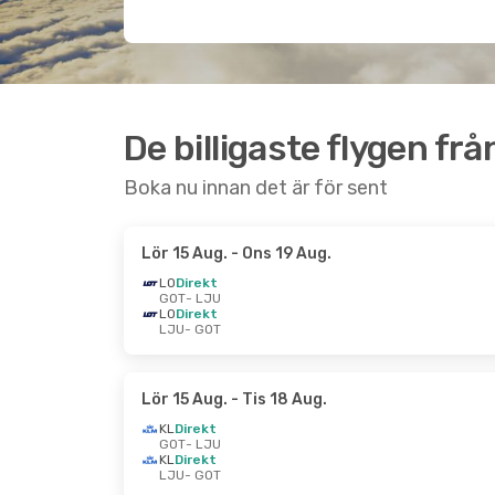
De billigaste flygen frå
Boka nu innan det är för sent
Lör 15 Aug.
- Ons 19 Aug.
LO
Direkt
GOT
- LJU
LO
Direkt
LJU
- GOT
Lör 15 Aug.
- Tis 18 Aug.
KL
Direkt
GOT
- LJU
KL
Direkt
LJU
- GOT