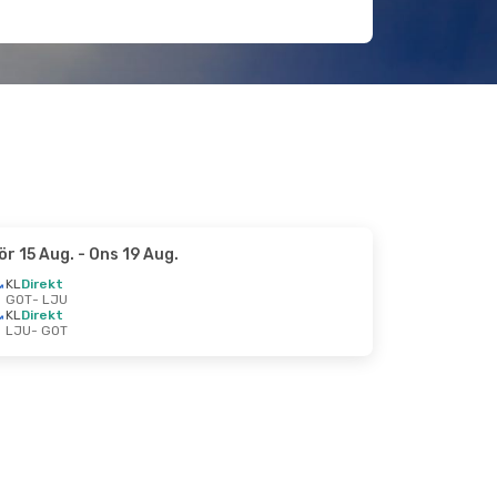
ör 15 Aug.
- Ons 19 Aug.
KL
Direkt
GOT
- LJU
KL
Direkt
LJU
- GOT