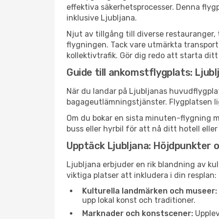
effektiva säkerhetsprocesser. Denna flyg
inklusive Ljubljana.
Njut av tillgång till diverse restaurang
flygningen. Tack vare utmärkta transportf
kollektivtrafik. Gör dig redo att starta di
Guide till ankomstflygplats: Ljubl
När du landar på Ljubljanas huvudflygpla
bagageutlämningstjänster. Flygplatsen li
Om du bokar en sista minuten-flygning me
buss eller hyrbil för att nå ditt hotell e
Upptäck Ljubljana: Höjdpunkter 
Ljubljana erbjuder en rik blandning av ku
viktiga platser att inkludera i din resplan:
Kulturella landmärken och museer:
upp lokal konst och traditioner.
Marknader och konstscener:
Upplev