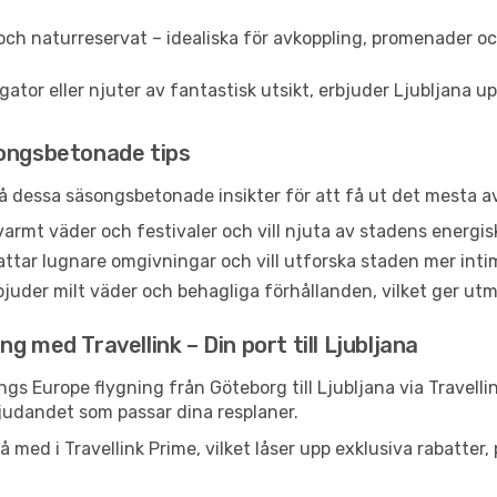
och naturreservat – idealiska för avkoppling, promenader oc
or eller njuter av fantastisk utsikt, erbjuder Ljubljana uppl
songsbetonade tips
 på dessa säsongsbetonade insikter för att få ut det mesta av
r varmt väder och festivaler och vill njuta av stadens ene
ttar lugnare omgivningar och vill utforska staden mer inti
juder milt väder och behagliga förhållanden, vilket ger utm
g med Travellink – Din port till Ljubljana
ngs Europe flygning från Göteborg till Ljubljana via Travell
rbjudandet som passar dina resplaner.
 med i Travellink Prime, vilket låser upp exklusiva rabatter