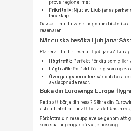
prova regional mat.
Friluftsliv:
Njut av Ljubljanas parker 
landskap.
Oavsett om du vandrar genom historiska gat
resenärer.
När du ska besöka Ljubljana: Sä
Planerar du din resa till Ljubljana? Tänk
Högtrafik:
Perfekt för dig som gilla
Lågtrafik:
Perfekt för dig som uppska
Övergångsperioder:
Vår och höst erb
avslappnade resor.
Boka din Eurowings Europe flygnin
Redo att börja din resa? Säkra din Eurowi
och tidtabeller för att hitta det bästa e
Förbättra din reseupplevelse genom att gå
som sparar pengar på varje bokning.