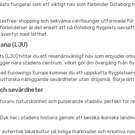
plats fungerar som ett viktigt nav som förbinder Göteborg m
er, taxfree-shopping och bekväma väntlounger utformade för 
örbindelser är det enkelt att nå Göteborg flygplats oavsett o
tt äventyr med lätthet.
jana (LJU)
ts (LJU) hittar du ett resenärsvänligt nav som erbjuder sm
gger nära stadens centrum, vilket gör din övergång från fly
d Eurowings Europe kommer du att uppskatta flygplatsens eff
ller utforska närliggande sevärdheter utan dröjsmål. Börja dit
och sevärdheter
lturarv, naturskönhet och pulserande stadsliv, perfekt för r
Dyk ner i stadens historia genom att besöka ikoniska lan
 autentisk lokal kultur på livliga marknader och kreativa n