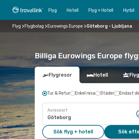
Flyg
Hotell
Flyg + Hotell
Hyrbil
Flyg
Flygbolag
Eurowings Europe
Göteborg - Ljubljana
Billiga Eurowings Europe flyg:
Flygresor
Hotell
Flyg
Tur & Retur
Enkel resa
Städer
Endast di
Avreseort
Sök flyg + hotell
Sök efte