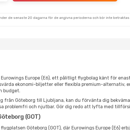
under de senaste 20 dagarna för de angivna perioderna och bör inte betraktas 
Eurowings Europe (E6), ett pålitligt flygbolag känt för ena
svärda ekonomi-biljetter eller flexibla premium-alternativ,
ch budget.
yg från Göteborg till Ljubljana, kan du förvänta dig bekväma 
a problemfri och njutbar. Gör dig redo att lyfta med tillfö
 Göteborg (GOT)
 flygplatsen Göteborg (GOT), där Eurowings Europe (E6) erb