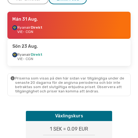
Lör 15 Aug.
Mån 31 Aug.
- Mån 17 Aug.
Lufthansa
Ryanair
Direkt
1 Mellanlandning
VIE
- CGN
VIE
- CGN
Austrian Airlines
Direkt
CGN
- VIE
Sön 23 Aug.
Ryanair
Direkt
VIE
- CGN
Priserna som visas på den här sidan var tillgängliga under de
senaste 20 dagarna för de angivna perioderna och bör inte
betraktas som det slutgiltiga erbjudna priset. Observera att
tillgänglighet och priser kan komma att ändras.
Växlingskurs
1 SEK = 0.09 EUR