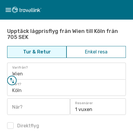
Upptäck lågprisflyg från Wien till Köln från
705 SEK
Tur & Retur
Enkel resa
Varifrån?
Wien
Vart?
Köln
Resenärer
När?
1 vuxen
Direktflyg