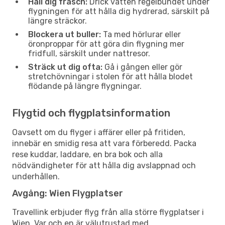
Håll dig fräsch:
Drick vatten regelbundet under
flygningen för att hålla dig hydrerad, särskilt på
längre sträckor.
Blockera ut buller:
Ta med hörlurar eller
öronproppar för att göra din flygning mer
fridfull, särskilt under nattresor.
Sträck ut dig ofta:
Gå i gången eller gör
stretchövningar i stolen för att hålla blodet
flödande på längre flygningar.
Flygtid och flygplatsinformation
Oavsett om du flyger i affärer eller på fritiden,
innebär en smidig resa att vara förberedd. Packa
rese kuddar, laddare, en bra bok och alla
nödvändigheter för att hålla dig avslappnad och
underhållen.
Avgång: Wien Flygplatser
Travellink erbjuder flyg från alla större flygplatser i
Wien. Var och en är välutrustad med