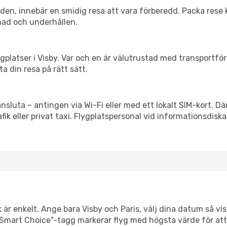
itiden, innebär en smidig resa att vara förberedd. Packa rese 
nad och underhållen.
flygplatser i Visby. Var och en är välutrustad med transportf
ta din resa på rätt sätt.
ansluta – antingen via Wi-Fi eller med ett lokalt SIM-kort. Dä
afik eller privat taxi. Flygplatspersonal vid informationsdiska
 är enkelt. Ange bara Visby och Paris, välj dina datum så visa
Vår "Smart Choice"-tagg markerar flyg med högsta värde för at