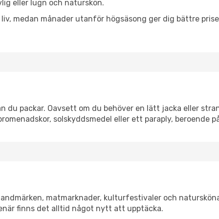
vlig eller lugn och naturskön.
h liv, medan månader utanför högsäsong ger dig bättre pris
n du packar. Oavsett om du behöver en lätt jacka eller stran
romenadskor, solskyddsmedel eller ett paraply, beroende p
a landmärken, matmarknader, kulturfestivaler och natursköna
när finns det alltid något nytt att upptäcka.