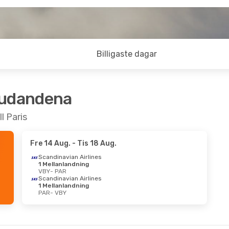
Billigaste dagar
judandena
l Paris
Fre 14 Aug.
- Tis 18 Aug.
Scandinavian Airlines
1 Mellanlandning
VBY
- PAR
Scandinavian Airlines
1 Mellanlandning
PAR
- VBY