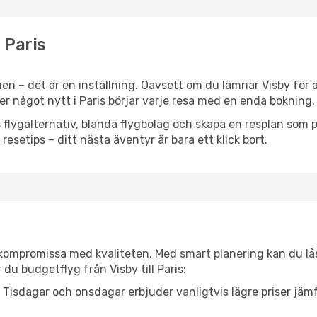
l Paris
n – det är en inställning. Oavsett om du lämnar Visby för 
ller något nytt i Paris börjar varje resa med en enda bokning.
flygalternativ, blanda flygbolag och skapa en resplan som pa
resetips – ditt nästa äventyr är bara ett klick bort.
t kompromissa med kvaliteten. Med smart planering kan du l
du budgetflyg från Visby till Paris:
Tisdagar och onsdagar erbjuder vanligtvis lägre priser jäm