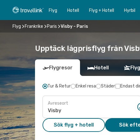
Flyg
Hotell
Flyg + Hotell
Hyrbil
Flyg
Frankrike
Paris
Visby - Paris
Upptäck lågprisflyg från Visby
Flygresor
Hotell
Flyg
Tur & Retur
Enkel resa
Städer
Endast di
Avreseort
Sök flyg + hotell
Sök efte