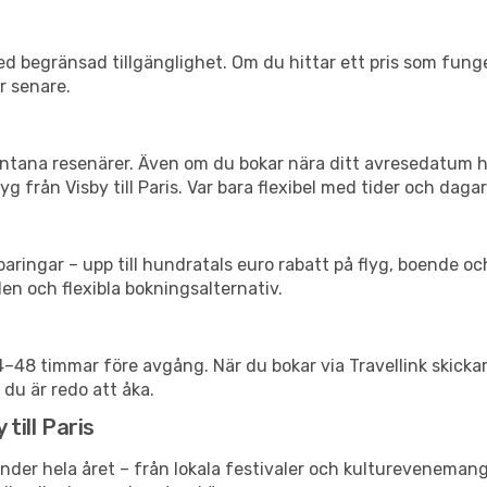
d begränsad tillgänglighet. Om du hittar ett pris som funger
r senare.
spontana resenärer. Även om du bokar nära ditt avresedatum 
 från Visby till Paris. Var bara flexibel med tider och dagar
ringar – upp till hundratals euro rabatt på flyg, boende o
en och flexibla bokningsalternativ.
24–48 timmar före avgång. När du bokar via Travellink skick
 du är redo att åka.
till Paris
nder hela året – från lokala festivaler och kulturevenemang 