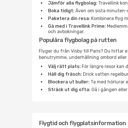
Jämför alla flygbolag:
Travellink kon
Boka tidigt:
Även om sista minuten-res
Paketera din resa:
Kombinera flyg me
Gå med i Travellink Prime:
Medlemmar 
och avbokningar.
Populära flygbolag på rutten
Flyger du från Visby till Paris? Du hittar
benutrymme, underhållning ombord eller b
Välj rätt plats:
För längre resor kan d
Håll dig fräsch:
Drick vatten regelbun
Blockera ut buller:
Ta med hörlurar el
Sträck ut dig ofta:
Gå i gången eller
Flygtid och flygplatsinformation