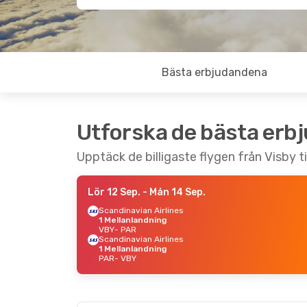
Bästa erbjudandena
Utforska de bästa erb
Upptäck de billigaste flygen från Visby til
Lör 12 Sep.
- Mån 14 Sep.
Scandinavian Airlines
1 Mellanlandning
VBY
- PAR
Scandinavian Airlines
1 Mellanlandning
PAR
- VBY