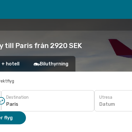
 till Paris från 2920 SEK
 + hotell
Biluthyrning
rektflyg
Destination
Utresa
Datum
r flyg