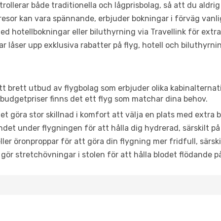
trollerar både traditionella och lågprisbolag, så att du aldrig
or kan vara spännande, erbjuder bokningar i förväg vanligtv
d hotellbokningar eller biluthyrning via Travellink för extra
låser upp exklusiva rabatter på flyg, hotell och biluthyrnin
 ett brett utbud av flygbolag som erbjuder olika kabinalterna
udgetpriser finns det ett flyg som matchar dina behov.
et göra stor skillnad i komfort att välja en plats med extr
det under flygningen för att hålla dig hydrerad, särskilt på 
ler öronproppar för att göra din flygning mer fridfull, särski
 gör stretchövningar i stolen för att hålla blodet flödande p