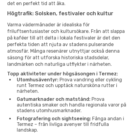
det en perfekt tid att åka.
Högtrafik: Solsken, festivaler och kultur
Varma vädermånader är idealiska för
friluftsentusiaster och kultursökare. Från att slappa
på kaféer till att delta i lokala festivaler är det den
perfekta tiden att njuta av stadens pulserande
atmosfär. Många resenärer utnyttjar också denna
säsong för att utforska historiska stadsdelar,
landmärken och naturliga utflykter i närheten.
Topp aktiviteter under högsäsongen i Termez:
Utomhusäventyr:
Prova vandring eller cykling
runt Termez och upptäck natursköna rutter i
närheten.
Gatumarknader och matstånd:
Prova
autentiska smaker och handla regionala varor på
stadens utomhusmarknader.
Fotografering och sightseeing:
Fånga andan i
Termez – från livliga avenyer till fridfulla
landskap.