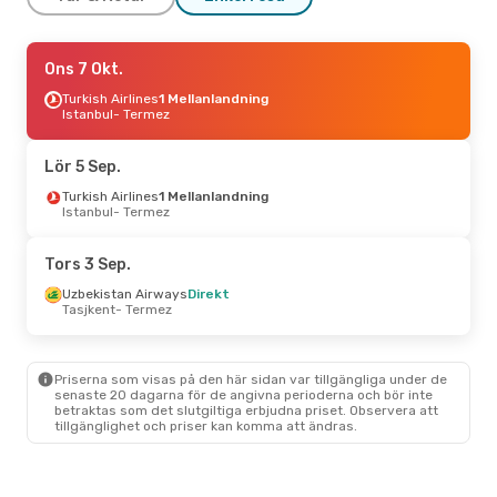
Ons 9 Sep.
Ons 7 Okt.
- Ons 16 Sep.
Qatar Airways
Turkish Airlines
2 Mellanlandningar
1 Mellanlandning
London
Istanbul
- Termez
- Termez
Etihad Airways
2 Mellanlandningar
Termez
- London
Lör 5 Sep.
Turkish Airlines
1 Mellanlandning
Istanbul
- Termez
Tors 3 Sep.
Uzbekistan Airways
Direkt
Tasjkent
- Termez
Priserna som visas på den här sidan var tillgängliga under de
senaste 20 dagarna för de angivna perioderna och bör inte
betraktas som det slutgiltiga erbjudna priset. Observera att
tillgänglighet och priser kan komma att ändras.