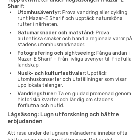
Sharif:
Utomhusäventyr:
Prova vandring eller cykling
runt Mazar-E Sharif och upptäck natursköna
rutter i närheten.
Gatumarknader och matstånd:
Prova
autentiska smaker och handla regionala varor på
stadens utomhusmarknader.
Fotografering och sightseeing:
Fånga andan i
Mazar-E Sharif – från livliga avenyer till fridfulla
landskap.
Musik- och kulturfestivaler:
Upptäck
utomhuskonserter och utställningar som visar
upp lokala talanger.
Vandringsturer:
Ta en guidad promenad genom
historiska kvarter och lär dig om stadens
förflutna och nutid.
Lågsäsong: Lugn utforskning och bättre
erbjudanden
Att resa under de lugnare månaderna innebär ofta
bättre priser och färre folkmassor. Det är det