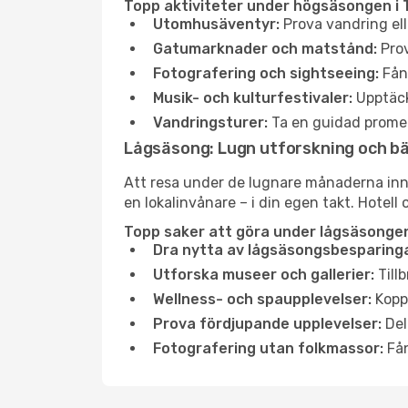
Topp aktiviteter under högsäsongen i 
Utomhusäventyr:
Prova vandring ell
Gatumarknader och matstånd:
Prov
Fotografering och sightseeing:
Fång
Musik- och kulturfestivaler:
Upptäck
Vandringsturer:
Ta en guidad promen
Lågsäsong: Lugn utforskning och b
Att resa under de lugnare månaderna inneb
en lokalinvånare – i din egen takt. Hotell 
Topp saker att göra under lågsäsongen
Dra nytta av lågsäsongsbesparinga
Utforska museer och gallerier:
Tillb
Wellness- och spaupplevelser:
Koppl
Prova fördjupande upplevelser:
Del
Fotografering utan folkmassor:
Fån