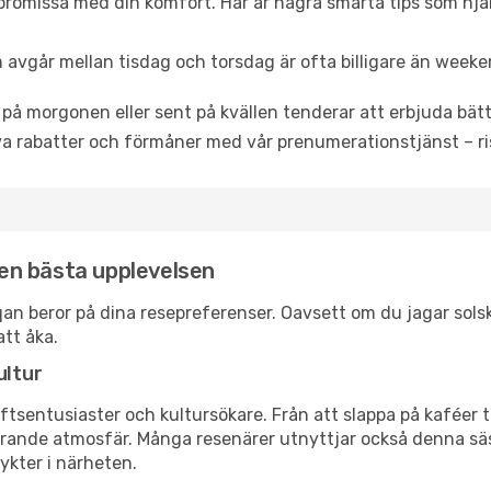
promissa med din komfort. Här är några smarta tips som hjälper
 avgår mellan tisdag och torsdag är ofta billigare än weeke
 på morgonen eller sent på kvällen tenderar att erbjuda bätt
a rabatter och förmåner med vår prenumerationstjänst – risk
 den bästa upplevelsen
aloqan beror på dina resepreferenser. Oavsett om du jagar so
att åka.
ultur
tsentusiaster och kultursökare. Från att slappa på kaféer till
erande atmosfär. Många resenärer utnyttjar också denna säs
ykter i närheten.