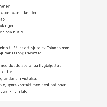
rheten.
ns utomhusmarknader.
kap.
alanger.
na och nutid.
kta tillfället att njuta av Taloqan som
erbjuder säsongsrabatter.
ed det du sparar på flygbiljetter.
 kultur.
g under din vistelse.
 en djupare kontakt med destinationen.
rafik i din bild.