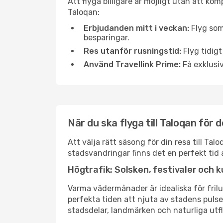
Att flyga billigare är möjligt utan att kom
Taloqan:
Erbjudanden mitt i veckan:
Flyg som
besparingar.
Res utanför rusningstid:
Flyg tidigt
Använd Travellink Prime:
Få exklusiv
När du ska flyga till Taloqan för
Att välja rätt säsong för din resa till T
stadsvandringar finns det en perfekt tid 
Högtrafik: Solsken, festivaler och k
Varma vädermånader är idealiska för friluf
perfekta tiden att njuta av stadens puls
stadsdelar, landmärken och naturliga utfl