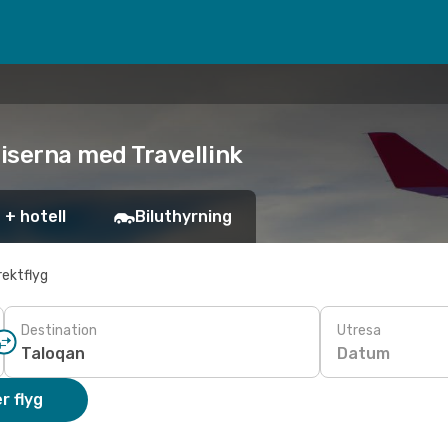
priserna med Travellink
 + hotell
Biluthyrning
rektflyg
Destination
Utresa
Datum
r flyg