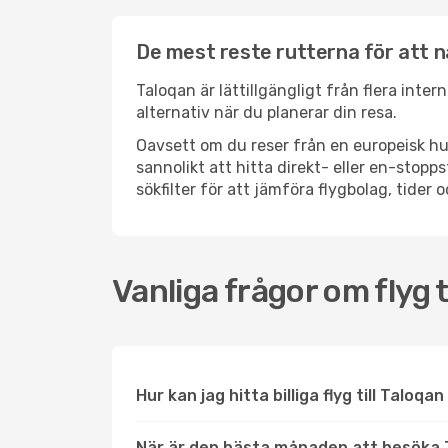
De mest reste rutterna för att n
Taloqan är lättillgängligt från flera inte
alternativ när du planerar din resa.
Oavsett om du reser från en europeisk hu
sannolikt att hitta direkt- eller en-sto
sökfilter för att jämföra flygbolag, tider 
Vanliga frågor om flyg t
Hur kan jag hitta billiga flyg till Taloqa
När är den bästa månaden att besöka