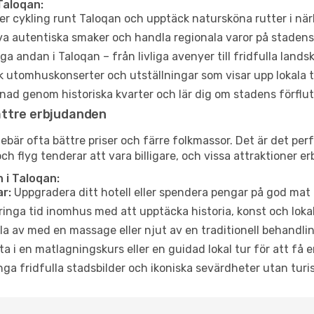
Taloqan:
er cykling runt Taloqan och upptäck natursköna rutter i nä
a autentiska smaker och handla regionala varor på stade
a andan i Taloqan – från livliga avenyer till fridfulla lands
 utomhuskonserter och utställningar som visar upp lokala t
ad genom historiska kvarter och lär dig om stadens förflut
ättre erbjudanden
är ofta bättre priser och färre folkmassor. Det är det perfe
och flyg tenderar att vara billigare, och vissa attraktioner 
 i Taloqan:
r:
Uppgradera ditt hotell eller spendera pengar på god mat m
ringa tid inomhus med att upptäcka historia, konst och lokal
a av med en massage eller njut av en traditionell behandlin
ta i en matlagningskurs eller en guidad lokal tur för att få
ga fridfulla stadsbilder och ikoniska sevärdheter utan turistt