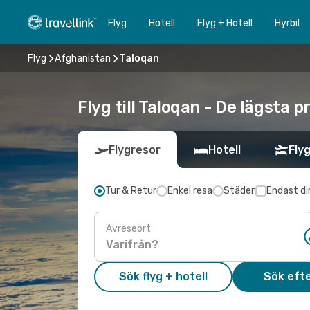
Flyg
Hotell
Flyg + Hotell
Hyrbil
Flyg
Afghanistan
Taloqan
Flyg till Taloqan - De lägsta 
Flygresor
Hotell
Flyg
Tur & Retur
Enkel resa
Städer
Endast di
Avreseort
Sök flyg + hotell
Sök efte