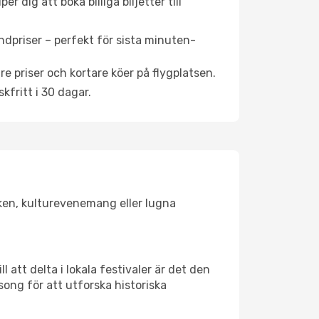
 dig att boka billiga biljetter till
ndpriser – perfekt för sista minuten-
re priser och kortare köer på flygplatsen.
fritt i 30 dagar.
lsken, kulturevenemang eller lugna
 att delta i lokala festivaler är det den
ong för att utforska historiska