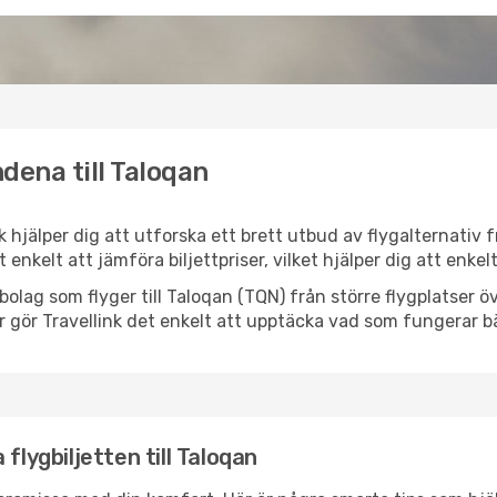
dena till Taloqan
nk hjälper dig att utforska ett brett utbud av flygalternativ
et enkelt att jämföra biljettpriser, vilket hjälper dig att enke
ygbolag som flyger till Taloqan (TQN) från större flygplatser
r gör Travellink det enkelt att upptäcka vad som fungerar bä
flygbiljetten till Taloqan