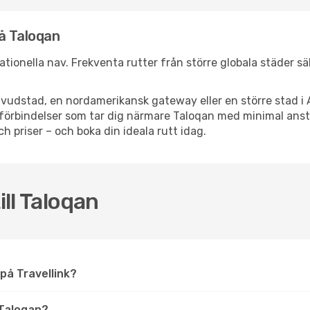
å Taloqan
rnationella nav. Frekventa rutter från större globala städer s
vudstad, en nordamerikansk gateway eller en större stad i 
ppsförbindelser som tar dig närmare Taloqan med minimal an
och priser – och boka din ideala rutt idag.
ill Taloqan
n på Travellink?
 Taloqan?