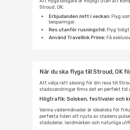
Att flyga billigare är möjligt utan att kom
Stroud, OK:
Erbjudanden mitt i veckan:
Flyg som
besparingar.
Res utanför rusningstid:
Flyg tidigt
Använd Travellink Prime:
Få exklusiv
När du ska flyga till Stroud, OK 
Att välja rätt säsong för din resa till S
stadsvandringar finns det en perfekt tid 
Högtrafik: Solsken, festivaler och k
Varma vädermånader är idealiska för friluf
perfekta tiden att njuta av stadens puls
stadsdelar, landmärken och naturliga utfl