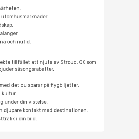
närheten.
ns utomhusmarknader.
dskap.
alanger.
na och nutid.
kta tillfället att njuta av Stroud, OK som
erbjuder säsongsrabatter.
ed det du sparar på flygbiljetter.
 kultur.
g under din vistelse.
 en djupare kontakt med destinationen.
rafik i din bild.