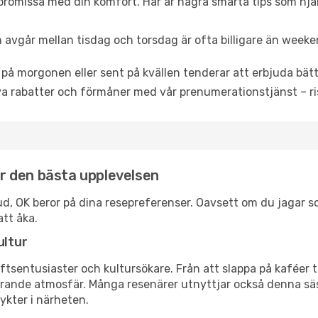
promissa med din komfort. Här är några smarta tips som hjälper
 avgår mellan tisdag och torsdag är ofta billigare än weeke
 på morgonen eller sent på kvällen tenderar att erbjuda bätt
a rabatter och förmåner med vår prenumerationstjänst – risk
för den bästa upplevelsen
troud, OK beror på dina resepreferenser. Oavsett om du jagar 
att åka.
ultur
tsentusiaster och kultursökare. Från att slappa på kaféer till
erande atmosfär. Många resenärer utnyttjar också denna säs
ykter i närheten.