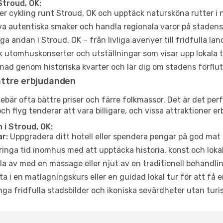
Stroud, OK:
er cykling runt Stroud, OK och upptäck natursköna rutter i 
a autentiska smaker och handla regionala varor på stade
a andan i Stroud, OK – från livliga avenyer till fridfulla lan
 utomhuskonserter och utställningar som visar upp lokala t
ad genom historiska kvarter och lär dig om stadens förflut
ättre erbjudanden
är ofta bättre priser och färre folkmassor. Det är det perfe
och flyg tenderar att vara billigare, och vissa attraktioner 
i Stroud, OK:
r:
Uppgradera ditt hotell eller spendera pengar på god mat m
ringa tid inomhus med att upptäcka historia, konst och lokal
a av med en massage eller njut av en traditionell behandlin
ta i en matlagningskurs eller en guidad lokal tur för att få
ga fridfulla stadsbilder och ikoniska sevärdheter utan turistt