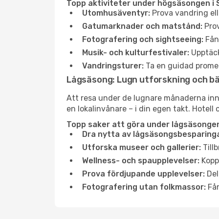
Topp aktiviteter under högsäsongen i 
Utomhusäventyr:
Prova vandring ell
Gatumarknader och matstånd:
Prov
Fotografering och sightseeing:
Fång
Musik- och kulturfestivaler:
Upptäck
Vandringsturer:
Ta en guidad promen
Lågsäsong: Lugn utforskning och b
Att resa under de lugnare månaderna inneb
en lokalinvånare – i din egen takt. Hotell 
Topp saker att göra under lågsäsongen 
Dra nytta av lågsäsongsbesparinga
Utforska museer och gallerier:
Tillb
Wellness- och spaupplevelser:
Koppl
Prova fördjupande upplevelser:
Del
Fotografering utan folkmassor:
Fån