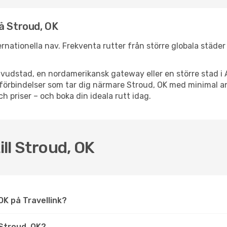
å Stroud, OK
ternationella nav. Frekventa rutter från större globala städe
vudstad, en nordamerikansk gateway eller en större stad i 
ppsförbindelser som tar dig närmare Stroud, OK med minimal 
och priser – och boka din ideala rutt idag.
ill Stroud, OK
, OK på Travellink?
Stroud, OK?