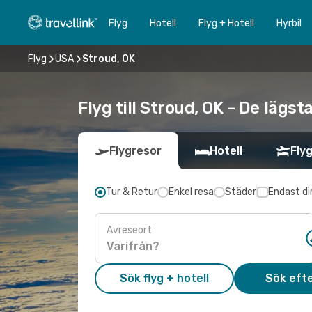
Flyg
Hotell
Flyg + Hotell
Hyrbil
Flyg
USA
Stroud, OK
Flyg till Stroud, OK - De lägs
Flygresor
Hotell
Flyg
Tur & Retur
Enkel resa
Städer
Endast di
Avreseort
Sök flyg + hotell
Sök efte