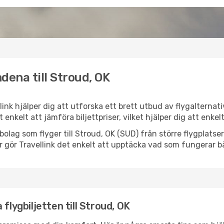
dena till Stroud, OK
llink hjälper dig att utforska ett brett utbud av flygalterna
et enkelt att jämföra biljettpriser, vilket hjälper dig att enke
ygbolag som flyger till Stroud, OK (SUD) från större flygplat
r gör Travellink det enkelt att upptäcka vad som fungerar bä
flygbiljetten till Stroud, OK