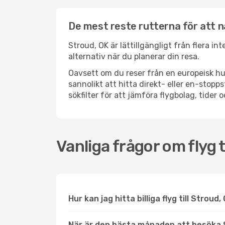
De mest reste rutterna för att n
Stroud, OK är lättillgängligt från flera in
alternativ när du planerar din resa.
Oavsett om du reser från en europeisk hu
sannolikt att hitta direkt- eller en-sto
sökfilter för att jämföra flygbolag, tider 
Vanliga frågor om flyg t
Hur kan jag hitta billiga flyg till Stroud
När är den bästa månaden att besöka 