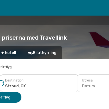
ta priserna med Travellink
 + hotell
Biluthyrning
rektflyg
Destination
Utresa
Datum
r flyg