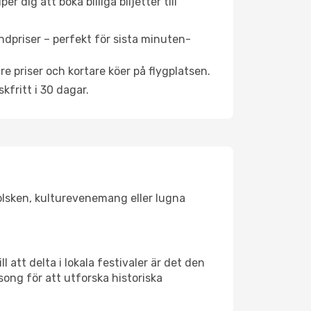
 dig att boka billiga biljetter till
ndpriser – perfekt för sista minuten-
re priser och kortare köer på flygplatsen.
fritt i 30 dagar.
solsken, kulturevenemang eller lugna
 att delta i lokala festivaler är det den
ong för att utforska historiska