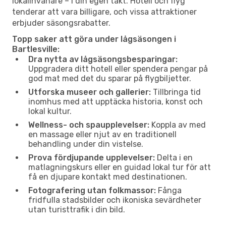
lokalinvånare – i din egen takt. Hotell och flyg
tenderar att vara billigare, och vissa attraktioner
erbjuder säsongsrabatter.
Topp saker att göra under lågsäsongen i
Bartlesville:
Dra nytta av lågsäsongsbesparingar:
Uppgradera ditt hotell eller spendera pengar på
god mat med det du sparar på flygbiljetter.
Utforska museer och gallerier:
Tillbringa tid
inomhus med att upptäcka historia, konst och
lokal kultur.
Wellness- och spaupplevelser:
Koppla av med
en massage eller njut av en traditionell
behandling under din vistelse.
Prova fördjupande upplevelser:
Delta i en
matlagningskurs eller en guidad lokal tur för att
få en djupare kontakt med destinationen.
Fotografering utan folkmassor:
Fånga
fridfulla stadsbilder och ikoniska sevärdheter
utan turisttrafik i din bild.