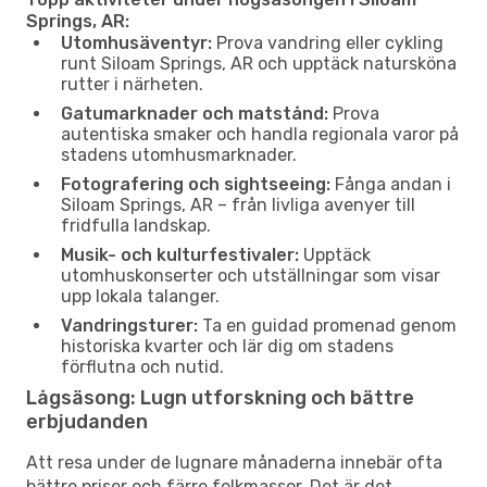
Springs, AR:
Utomhusäventyr:
Prova vandring eller cykling
runt Siloam Springs, AR och upptäck natursköna
rutter i närheten.
Gatumarknader och matstånd:
Prova
autentiska smaker och handla regionala varor på
stadens utomhusmarknader.
Fotografering och sightseeing:
Fånga andan i
Siloam Springs, AR – från livliga avenyer till
fridfulla landskap.
Musik- och kulturfestivaler:
Upptäck
utomhuskonserter och utställningar som visar
upp lokala talanger.
Vandringsturer:
Ta en guidad promenad genom
historiska kvarter och lär dig om stadens
förflutna och nutid.
Lågsäsong: Lugn utforskning och bättre
erbjudanden
Att resa under de lugnare månaderna innebär ofta
bättre priser och färre folkmassor. Det är det