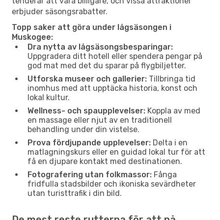
tenderar att vara billigare, och vissa attraktioner
erbjuder säsongsrabatter.
Topp saker att göra under lågsäsongen i
Muskogee:
Dra nytta av lågsäsongsbesparingar:
Uppgradera ditt hotell eller spendera pengar på
god mat med det du sparar på flygbiljetter.
Utforska museer och gallerier:
Tillbringa tid
inomhus med att upptäcka historia, konst och
lokal kultur.
Wellness- och spaupplevelser:
Koppla av med
en massage eller njut av en traditionell
behandling under din vistelse.
Prova fördjupande upplevelser:
Delta i en
matlagningskurs eller en guidad lokal tur för att
få en djupare kontakt med destinationen.
Fotografering utan folkmassor:
Fånga
fridfulla stadsbilder och ikoniska sevärdheter
utan turisttrafik i din bild.
De mest reste rutterna för att nå