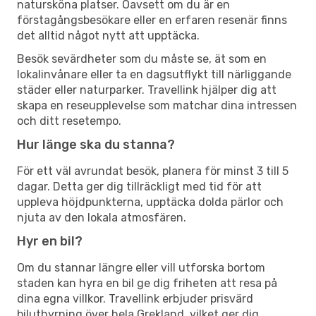
natursköna platser. Oavsett om du är en
förstagångsbesökare eller en erfaren resenär finns
det alltid något nytt att upptäcka.
Besök sevärdheter som du måste se, ät som en
lokalinvånare eller ta en dagsutflykt till närliggande
städer eller naturparker. Travellink hjälper dig att
skapa en reseupplevelse som matchar dina intressen
och ditt resetempo.
Hur länge ska du stanna?
För ett väl avrundat besök, planera för minst 3 till 5
dagar. Detta ger dig tillräckligt med tid för att
uppleva höjdpunkterna, upptäcka dolda pärlor och
njuta av den lokala atmosfären.
Hyr en bil?
Om du stannar längre eller vill utforska bortom
staden kan hyra en bil ge dig friheten att resa på
dina egna villkor. Travellink erbjuder prisvärd
biluthyrning över hela Grekland, vilket ger dig