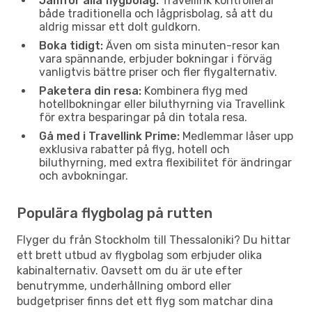
Jämför alla flygbolag:
Travellink kontrollerar
både traditionella och lågprisbolag, så att du
aldrig missar ett dolt guldkorn.
Boka tidigt:
Även om sista minuten-resor kan
vara spännande, erbjuder bokningar i förväg
vanligtvis bättre priser och fler flygalternativ.
Paketera din resa:
Kombinera flyg med
hotellbokningar eller biluthyrning via Travellink
för extra besparingar på din totala resa.
Gå med i Travellink Prime:
Medlemmar låser upp
exklusiva rabatter på flyg, hotell och
biluthyrning, med extra flexibilitet för ändringar
och avbokningar.
Populära flygbolag på rutten
Flyger du från Stockholm till Thessaloniki? Du hittar
ett brett utbud av flygbolag som erbjuder olika
kabinalternativ. Oavsett om du är ute efter
benutrymme, underhållning ombord eller
budgetpriser finns det ett flyg som matchar dina