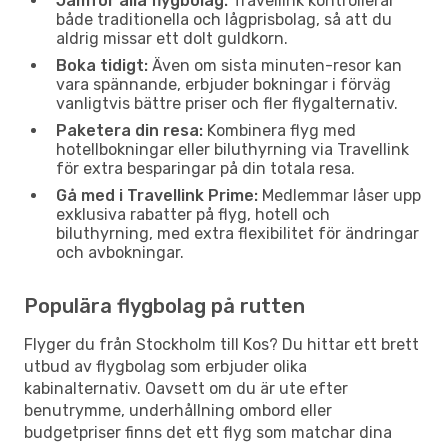
Jämför alla flygbolag:
Travellink kontrollerar
både traditionella och lågprisbolag, så att du
aldrig missar ett dolt guldkorn.
Boka tidigt:
Även om sista minuten-resor kan
vara spännande, erbjuder bokningar i förväg
vanligtvis bättre priser och fler flygalternativ.
Paketera din resa:
Kombinera flyg med
hotellbokningar eller biluthyrning via Travellink
för extra besparingar på din totala resa.
Gå med i Travellink Prime:
Medlemmar låser upp
exklusiva rabatter på flyg, hotell och
biluthyrning, med extra flexibilitet för ändringar
och avbokningar.
Populära flygbolag på rutten
Flyger du från Stockholm till Kos? Du hittar ett brett
utbud av flygbolag som erbjuder olika
kabinalternativ. Oavsett om du är ute efter
benutrymme, underhållning ombord eller
budgetpriser finns det ett flyg som matchar dina