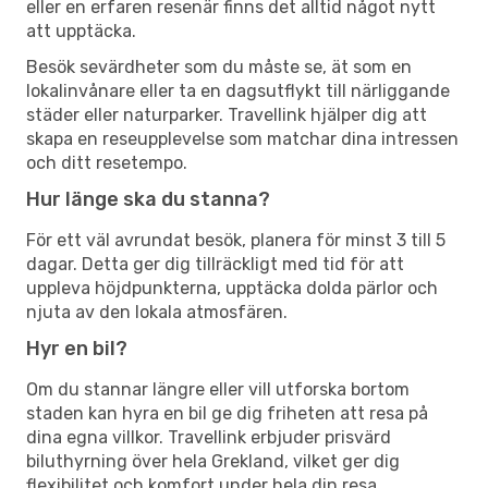
eller en erfaren resenär finns det alltid något nytt
att upptäcka.
Besök sevärdheter som du måste se, ät som en
lokalinvånare eller ta en dagsutflykt till närliggande
städer eller naturparker. Travellink hjälper dig att
skapa en reseupplevelse som matchar dina intressen
och ditt resetempo.
Hur länge ska du stanna?
För ett väl avrundat besök, planera för minst 3 till 5
dagar. Detta ger dig tillräckligt med tid för att
uppleva höjdpunkterna, upptäcka dolda pärlor och
njuta av den lokala atmosfären.
Hyr en bil?
Om du stannar längre eller vill utforska bortom
staden kan hyra en bil ge dig friheten att resa på
dina egna villkor. Travellink erbjuder prisvärd
biluthyrning över hela Grekland, vilket ger dig
flexibilitet och komfort under hela din resa.