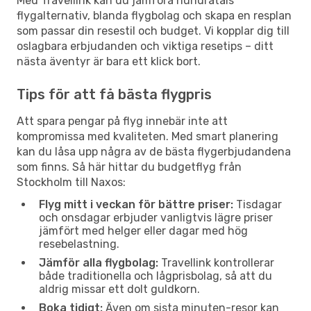
Med Travellink kan du jämföra hundratals
flygalternativ, blanda flygbolag och skapa en resplan
som passar din resestil och budget. Vi kopplar dig till
oslagbara erbjudanden och viktiga resetips – ditt
nästa äventyr är bara ett klick bort.
Tips för att få bästa flygpris
Att spara pengar på flyg innebär inte att
kompromissa med kvaliteten. Med smart planering
kan du låsa upp några av de bästa flygerbjudandena
som finns. Så här hittar du budgetflyg från
Stockholm till Naxos:
Flyg mitt i veckan för bättre priser:
Tisdagar
och onsdagar erbjuder vanligtvis lägre priser
jämfört med helger eller dagar med hög
resebelastning.
Jämför alla flygbolag:
Travellink kontrollerar
både traditionella och lågprisbolag, så att du
aldrig missar ett dolt guldkorn.
Boka tidigt:
Även om sista minuten-resor kan