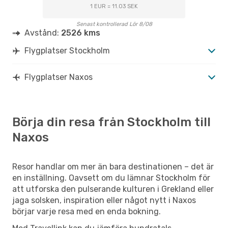
STO
- JNX
1 EUR = 11.03 SEK
Aegean Airlines
2 Mellanlandningar
JNX
- STO
Senast kontrollerad Lör 8/08
Avstånd:
2526 kms
Flygplatser Stockholm
Flygplatser Naxos
Börja din resa från Stockholm till
Naxos
Resor handlar om mer än bara destinationen – det är
en inställning. Oavsett om du lämnar Stockholm för
att utforska den pulserande kulturen i Grekland eller
jaga solsken, inspiration eller något nytt i Naxos
börjar varje resa med en enda bokning.