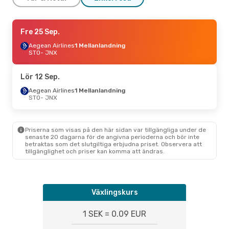
Mån 21 Sep.
Fre 25 Sep.
- Mån 28 Sep.
Aegean Airlines
Aegean Airlines
1 Mellanlandning
1 Mellanlandning
STO
STO
- JNX
- JNX
Aegean Airlines
1 Mellanlandning
JNX
- STO
Lör 12 Sep.
Fre 16 Okt.
Aegean Airlines
- Tis 20 Okt.
1 Mellanlandning
STO
- JNX
Aegean Airlines
1 Mellanlandning
STO
- JNX
Sky Express
2 Mellanlandningar
JNX
- STO
Priserna som visas på den här sidan var tillgängliga under de
senaste 20 dagarna för de angivna perioderna och bör inte
betraktas som det slutgiltiga erbjudna priset. Observera att
Lör 3 Okt.
- Ons 7 Okt.
tillgänglighet och priser kan komma att ändras.
Aegean Airlines
1 Mellanlandning
STO
- JNX
Sky Express
2 Mellanlandningar
JNX
- STO
Växlingskurs
Tis 18 Aug.
- Tis 25 Aug.
1 SEK = 0.09 EUR
Aegean Airlines
1 Mellanlandning