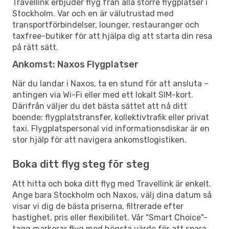
Travellink erbjuder flyg från alla större flygplatser i
Stockholm. Var och en är välutrustad med
transportförbindelser, lounger, restauranger och
taxfree-butiker för att hjälpa dig att starta din resa
på rätt sätt.
Ankomst: Naxos Flygplatser
När du landar i Naxos, ta en stund för att ansluta –
antingen via Wi-Fi eller med ett lokalt SIM-kort.
Därifrån väljer du det bästa sättet att nå ditt
boende: flygplatstransfer, kollektivtrafik eller privat
taxi. Flygplatspersonal vid informationsdiskar är en
stor hjälp för att navigera ankomstlogistiken.
Boka ditt flyg steg för steg
Att hitta och boka ditt flyg med Travellink är enkelt.
Ange bara Stockholm och Naxos, välj dina datum så
visar vi dig de bästa priserna, filtrerade efter
hastighet, pris eller flexibilitet. Vår "Smart Choice"-
tagg markerar flyg med högsta värde för att spara