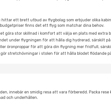
 hittar ett brett utbud av flygbolag som erbjuder olika kabi
udgetpriser finns det ett flyg som matchar dina behov.
et göra stor skillnad i komfort att välja en plats med extr
det under flygningen för att hålla dig hydrerad, särskilt på 
ler öronproppar för att göra din flygning mer fridfull, särski
 gör stretchövningar i stolen för att hålla blodet flödande p
itiden, innebär en smidig resa att vara förberedd. Packa rese 
nad och underhållen.