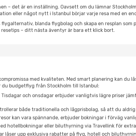
en – det är en inställning. Oavsett om du lämnar Stockholm
iration eller något nytt i Istanbul börjar varje resa med en e
flygalternativ, blanda flygbolag och skapa en resplan som pa
resetips – ditt nästa äventyr är bara ett klick bort.
t kompromissa med kvaliteten. Med smart planering kan du l
 du budgetflyg från Stockholm till Istanbul:
Tisdagar och onsdagar erbjuder vanligtvis lägre priser jäm
trollerar både traditionella och lågprisbolag, så att du aldrig
or kan vara spännande, erbjuder bokningar i förväg vanligtv
d hotellbokningar eller biluthyrning via Travellink för extra
låser upp exklusiva rabatter på flyg, hotell och biluthyrnin