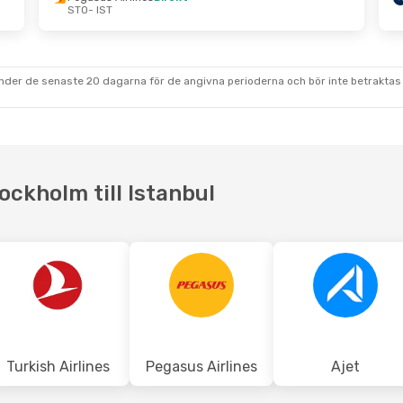
STO
- IST
Sön 23 Aug.
Tors 1 Okt.
- Tors 8 Okt.
Ajet
Direkt
STO
- IST
nes
Direkt
Pegasus Airlines
Direkt
IST
- STO
under de senaste 20 dagarna för de angivna perioderna och bör inte betraktas 
ockholm till Istanbul
Turkish Airlines
Pegasus Airlines
Ajet