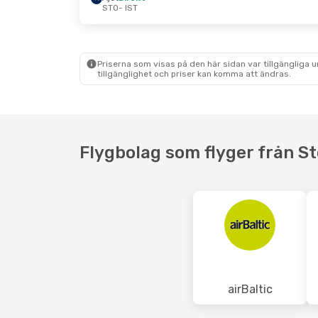
STO
- IST
Fre 16 Okt.
- Tis 20 Okt.
Tis 18 Aug.
- 
Pegasus Airlines
Direkt
Ajet
Direkt
STO
- IST
STO
- IST
Ajet
Direkt
Pegasus Airli
IST
- STO
IST
- STO
Priserna som visas på den här sidan var tillgängliga 
tillgänglighet och priser kan komma att ändras.
Flygbolag som flyger från St
airBaltic