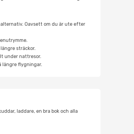
nalternativ. Oavsett om du är ute efter
a benutrymme.
längre sträckor.
lt under nattresor.
å längre flygningar.
kuddar, laddare, en bra bok och alla