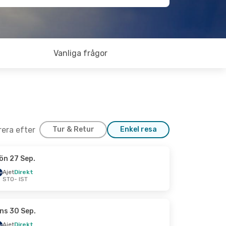
Vanliga frågor
trera efter
Tur & Retur
Enkel resa
ön 27 Sep.
Ajet
Direkt
STO
- IST
ns 30 Sep.
Ajet
Direkt