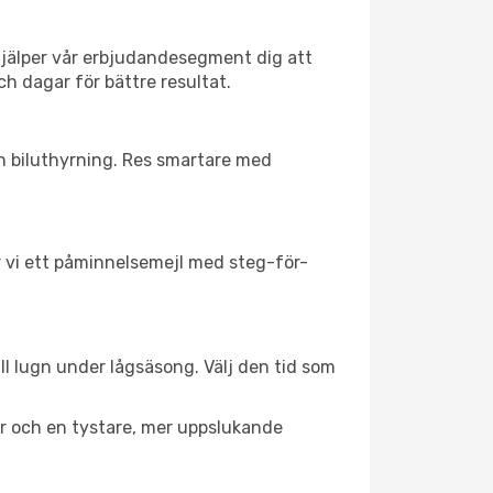
hjälper vår erbjudandesegment dig att
ch dagar för bättre resultat.
ch biluthyrning. Res smartare med
ar vi ett påminnelsemejl med steg-för-
ll lugn under lågsäsong. Välj den tid som
er och en tystare, mer uppslukande