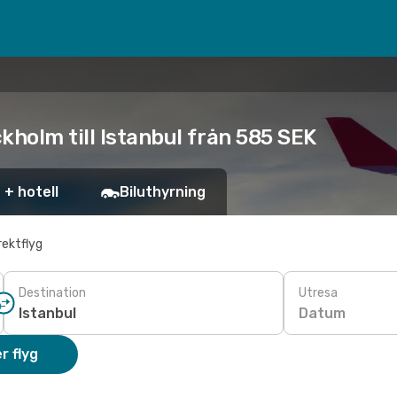
kholm till Istanbul från 585 SEK
 + hotell
Biluthyrning
rektflyg
Destination
Utresa
Datum
r flyg