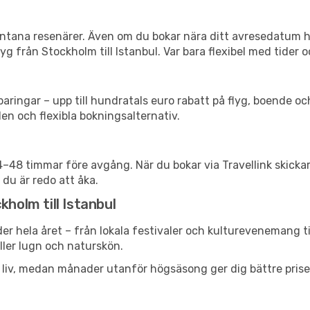
spontana resenärer. Även om du bokar nära ditt avresedatum 
g från Stockholm till Istanbul. Var bara flexibel med tider o
ringar – upp till hundratals euro rabatt på flyg, boende o
en och flexibla bokningsalternativ.
24–48 timmar före avgång. När du bokar via Travellink skick
 du är redo att åka.
kholm till Istanbul
der hela året – från lokala festivaler och kulturevenemang ti
eller lugn och naturskön.
h liv, medan månader utanför högsäsong ger dig bättre pris