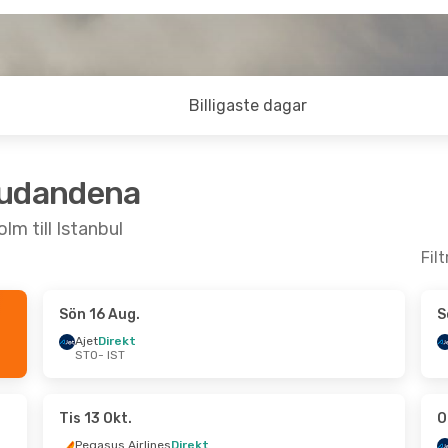
Billigaste dagar
judandena
lm till Istanbul
Fil
Sön 16 Aug.
S
ors 1 Okt.
Ons 9 Sep.
- Tors 17 Sep.
Ajet
Direkt
STO
- IST
Ajet
Direkt
STO
- IST
nes
Direkt
Ajet
Direkt
IST
- STO
Tis 13 Okt.
O
Pegasus Airlines
Direkt