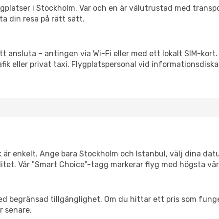
flygplatser i Stockholm. Var och en är välutrustad med trans
ta din resa på rätt sätt.
tt ansluta – antingen via Wi-Fi eller med ett lokalt SIM-kort.
afik eller privat taxi. Flygplatspersonal vid informationsdiska
k är enkelt. Ange bara Stockholm och Istanbul, välj dina datu
xibilitet. Vår "Smart Choice"-tagg markerar flyg med högsta vä
d begränsad tillgänglighet. Om du hittar ett pris som funger
r senare.