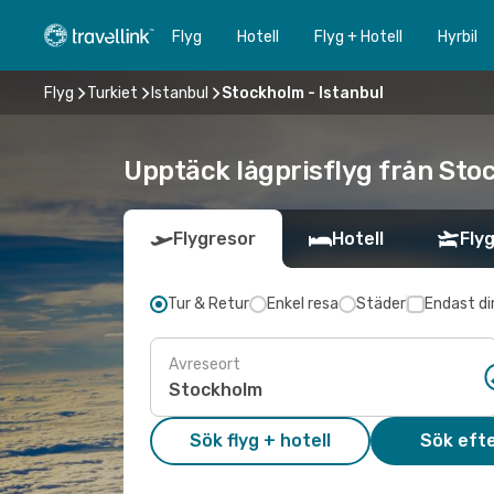
Flyg
Hotell
Flyg + Hotell
Hyrbil
Flyg
Turkiet
Istanbul
Stockholm - Istanbul
Upptäck lågprisflyg från Stoc
Flygresor
Hotell
Flyg
Tur & Retur
Enkel resa
Städer
Endast di
Avreseort
Sök flyg + hotell
Sök efte