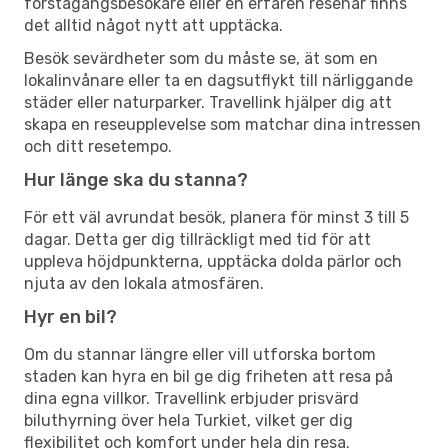
förstagångsbesökare eller en erfaren resenär finns
det alltid något nytt att upptäcka.
Besök sevärdheter som du måste se, ät som en
lokalinvånare eller ta en dagsutflykt till närliggande
städer eller naturparker. Travellink hjälper dig att
skapa en reseupplevelse som matchar dina intressen
och ditt resetempo.
Hur länge ska du stanna?
För ett väl avrundat besök, planera för minst 3 till 5
dagar. Detta ger dig tillräckligt med tid för att
uppleva höjdpunkterna, upptäcka dolda pärlor och
njuta av den lokala atmosfären.
Hyr en bil?
Om du stannar längre eller vill utforska bortom
staden kan hyra en bil ge dig friheten att resa på
dina egna villkor. Travellink erbjuder prisvärd
biluthyrning över hela Turkiet, vilket ger dig
flexibilitet och komfort under hela din resa.