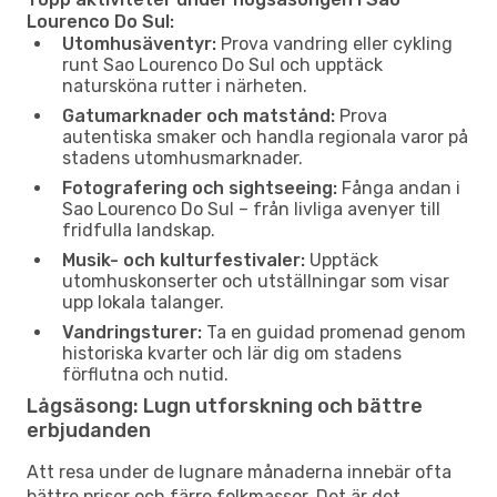
Lourenco Do Sul:
Utomhusäventyr:
Prova vandring eller cykling
runt Sao Lourenco Do Sul och upptäck
natursköna rutter i närheten.
Gatumarknader och matstånd:
Prova
autentiska smaker och handla regionala varor på
stadens utomhusmarknader.
Fotografering och sightseeing:
Fånga andan i
Sao Lourenco Do Sul – från livliga avenyer till
fridfulla landskap.
Musik- och kulturfestivaler:
Upptäck
utomhuskonserter och utställningar som visar
upp lokala talanger.
Vandringsturer:
Ta en guidad promenad genom
historiska kvarter och lär dig om stadens
förflutna och nutid.
Lågsäsong: Lugn utforskning och bättre
erbjudanden
Att resa under de lugnare månaderna innebär ofta
bättre priser och färre folkmassor. Det är det